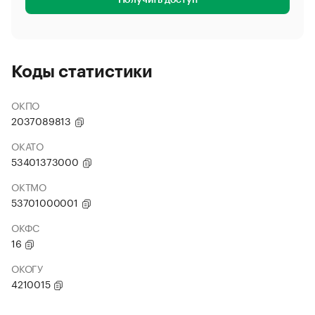
Получить доступ
Коды статистики
ОКПО
2037089813
ОКАТО
53401373000
ОКТМО
53701000001
ОКФС
16
ОКОГУ
4210015