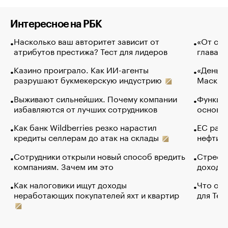
Интересное на РБК
Насколько ваш авторитет зависит от
«От спо
атрибутов престижа? Тест для лидеров
глава к
Казино проиграло. Как ИИ-агенты
«Деньги
разрушают букмекерскую индустрию
Маск в 
Выживают сильнейших. Почему компании
Функции
избавляются от лучших сотрудников
основ э
Как банк Wildberries резко нарастил
ЕС раз
кредиты селлерам до атак на склады
нефти —
Сотрудники открыли новый способ вредить
Стресс 
компаниям. Зачем им это
доходов
Как налоговики ищут доходы
Что обв
неработающих покупателей яхт и квартир
для Tel