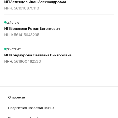
ИП Зеленцов Иван Александрович
ИНН: 561010670110
ДЕЙСТВУЕТ
ИП Веденеев Роман Евгеньевич
ИНН: 561415643235
ДЕЙСТВУЕТ
ИП Кондаурова Светлана Викторовна
ИНН: 561600462530
О проекте
Поделиться новостью на РБК
Получить пробный доступ