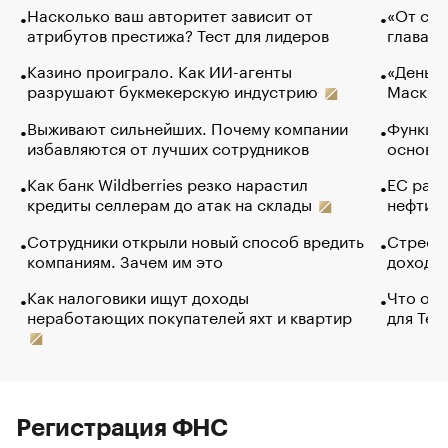
Насколько ваш авторитет зависит от
«От спо
атрибутов престижа? Тест для лидеров
глава к
Казино проиграло. Как ИИ-агенты
«Деньги
разрушают букмекерскую индустрию
Маск в 
Выживают сильнейших. Почему компании
Функции
избавляются от лучших сотрудников
основ э
Как банк Wildberries резко нарастил
ЕС раз
кредиты селлерам до атак на склады
нефти —
Сотрудники открыли новый способ вредить
Стресс 
компаниям. Зачем им это
доходов
Как налоговики ищут доходы
Что обв
неработающих покупателей яхт и квартир
для Tel
Регистрация ФНС