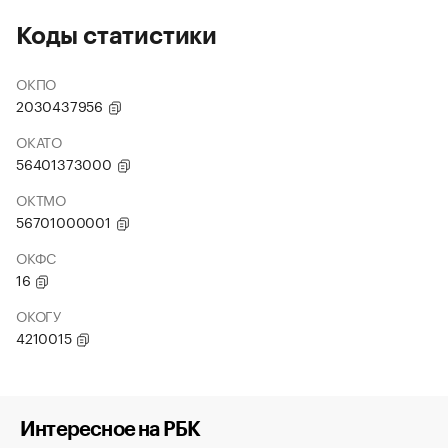
Коды статистики
ОКПО
2030437956
ОКАТО
56401373000
ОКТМО
56701000001
ОКФС
16
ОКОГУ
4210015
Интересное на РБК