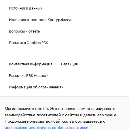
Источники данных
Источник отчетности Контур.Фокус
Вопросы и ответы
Политика Cookies РБК
Контактная информация
Редакция
Рассылка РБК Новости
Информация об ограничениях
Правовая информация
О соблюдении авторских прав
Мы используем cookie. Это позволяет нам анализировать
© АО «РОСБИЗНЕСКОНСАЛТИНГ»,
1995–2026.
Сообщения
и материалы информационного агентства «РБК»
взаимодействие посетителей с сайтом и делать его лучше.
(зарегистрировано Федеральной службой по надзору в сфере
Продолжая пользоваться сайтом, вы соглашаетесь с
связи, информационных технологий и массовых
использованием файлов cookie
и
политикой
коммуникаций (Роскомнадзор) 09.12.2015 за номером ИА