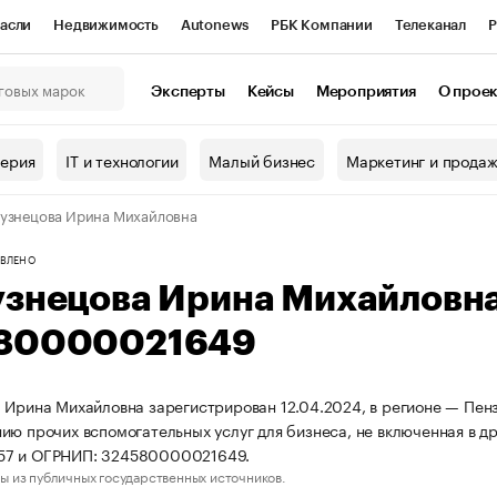
асли
Недвижимость
Autonews
РБК Компании
Телеканал
Р
К Курсы
РБК Life
Тренды
Визионеры
Национальные проекты
Эксперты
Кейсы
Мероприятия
О прое
онный клуб
Исследования
Кредитные рейтинги
Франшизы
Г
терия
IT и технологии
Малый бизнес
Маркетинг и прода
Проверка контрагентов
Политика
Экономика
Бизнес
узнецова Ирина Михайловна
ы
ВЛЕНО
узнецова Ирина Михайловн
80000021649
 Ирина Михайловна зарегистрирован 12.04.2024, в регионе — Пенз
ию прочих вспомогательных услуг для бизнеса, не включенная в д
7 и ОГРНИП: 324580000021649.
ы из публичных государственных источников.