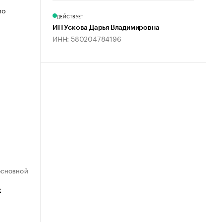
по
ДЕЙСТВУЕТ
ИП Ускова Дарья Владимировна
ИНН: 580204784196
ОСНОВНОЙ
е