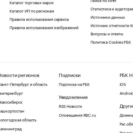
Каталог торговых марок
Статистика и аудитори
Каталог ИП по регионам
Источники данных
Правила использования сервиса
Источник отчетности 
Правила использования изображений
Вопросы и ответы
Политика Cookies РБК
Новости регионов
Подписки
РБК Н
анкт-Петербург и область
Подписка на РБК
iOS
катеринбург
Androi
Уведомления
Новосибирск
Други
RSS Новости
Башкортостан
Оповещения RBC.ru
Домены
ологодская область
Рег.об
Калининград
Рег.ре