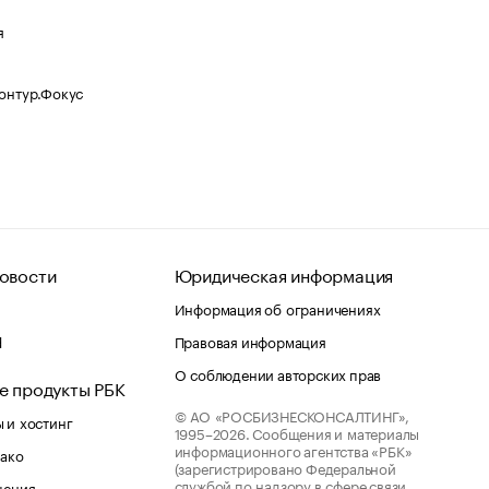
я
Контур.Фокус
овости
Юридическая информация
Информация об ограничениях
d
Правовая информация
О соблюдении авторских прав
е продукты РБК
© АО «РОСБИЗНЕСКОНСАЛТИНГ»,
 и хостинг
1995–2026.
Сообщения и материалы
информационного агентства «РБК»
лако
(зарегистрировано Федеральной
службой по надзору в сфере связи,
шения