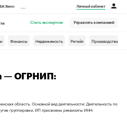
...
БК Вино
Личный кабинет
Стать экспертом
Управлять компанией
кте
азета
жи
Финансы
Недвижимость
Ретейл
Производство
а — ОГРНИП:
енская область. Основной вид деятельности: Деятельность по
ругие группировки. ИП присвоены реквизиты ИНН: