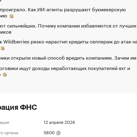
 проиграло. Как ИИ-агенты разрушают букмекерскую
рию
ют сильнейших. Почему компании избавляются от лучших
ников
к Wildberries резко нарастил кредиты селлерам до атак н
ики открыли новый способ вредить компаниям. Зачем им
оговики ищут доходы неработающих покупателей яхт и
р
рация ФНС
ации
12 апреля 2024
го органа
5800