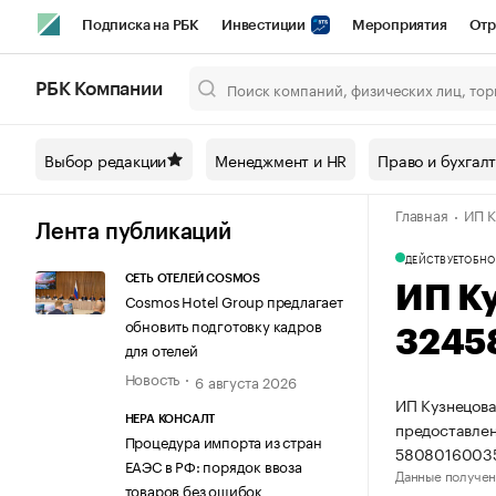
Подписка на РБК
Инвестиции
Мероприятия
Отр
Спорт
Школа управления РБК
РБК Образование
РБ
РБК Компании
Город
Стиль
Крипто
РБК Бизнес-среда
Дискусси
Выбор редакции
Менеджмент и HR
Право и бухгал
Спецпроекты СПб
Конференции СПб
Спецпроекты
Главная
ИП К
Технологии и медиа
Финансы
Рынок наличной валют
Лента публикаций
ДЕЙСТВУЕТ
ОБНО
СЕТЬ ОТЕЛЕЙ COSMOS
ИП К
Cosmos Hotel Group предлагает
обновить подготовку кадров
3245
для отелей
Новость
6 августа 2026
ИП Кузнецова
НЕРА КОНСАЛТ
предоставлен
Процедура импорта из стран
58080160035
ЕАЭС в РФ: порядок ввоза
Данные получен
товаров без ошибок