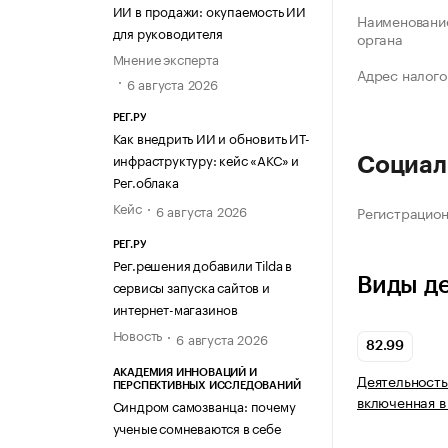
ИИ в продажи: окупаемость ИИ
Наименование
для руководителя
органа
Мнение эксперта
Адрес налого
6 августа 2026
РЕГ.РУ
Как внедрить ИИ и обновить ИТ-
инфраструктуру: кейс «АКС» и
Социал
Рег.облака
Кейс
6 августа 2026
Регистрацио
РЕГ.РУ
Рег.решения добавили Tilda в
Виды д
сервисы запуска сайтов и
интернет-магазинов
Новость
6 августа 2026
82.99
АКАДЕМИЯ ИННОВАЦИЙ И
Деятельность
ПЕРСПЕКТИВНЫХ ИССЛЕДОВАНИЙ
включенная в
Синдром самозванца: почему
ученые сомневаются в себе