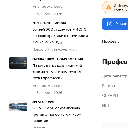
Информац
Мнение эксперта
Компания
6 августа 2026
УНИВЕРСИТЕТ МИСИС
Управ
Более 9000 студентов МИСИС
прошли практики и стажировки
в 2025-2026 году
Профиль
Новость
6 августа 2026
ВЫСШАЯ ШКОЛА ОБРАЗОВАНИЯ
Профи
Почему путь к кандидатской
занимает 15 лет: внутренняя
Дата регистр
кухня профессии
Регион
Мнение эксперта
6 августа 2026
ОГРНИП
SPLAT GLOBAL
ИНН
SPLAT Global опубликовала
третий отчет об устойчивом
развитии
Новость