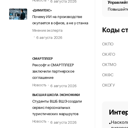
6 августа 2026
Управляйт
Повышайте
«ДИМИТЕКС»
Почему ИИ на производстве
окупается в офисе, а не у станка
Коды с
Мнение эксперта
6 августа 2026
ОКПО
ОКАТО
СМАРТПЛЕЕР
ОКТМО
Рексофт и СМАРТПЛЕЕР
заключили партнерское
ОКФС
соглашение
ОКОГУ
Новость
6 августа 2026
ВЫСШАЯ ШКОЛА ЭКОНОМИКИ
Студенты ВШБ ВШЭ создали
сервис персональных
Интер
туристических маршрутов
Насколь
Новость
6 августа 2026
лидеро