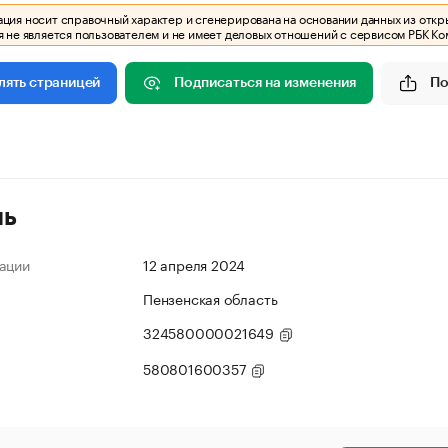
ия носит справочный характер и сгенерирована на основании данных из откр
 не является пользователем и не имеет деловых отношений с сервисом РБК Ко
Подписаться на изменения
По
лять страницей
ль
ации
12 апреля 2024
Пензенская область
324580000021649
580801600357