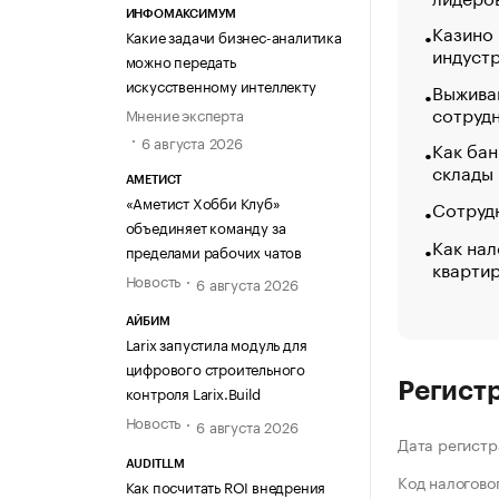
ИНФОМАКСИМУМ
Казино
Какие задачи бизнес-аналитика
индуст
можно передать
искусственному интеллекту
Выжива
сотруд
Мнение эксперта
6 августа 2026
Как бан
склады
АМЕТИСТ
«Аметист Хобби Клуб»
Сотрудн
объединяет команду за
Как нал
пределами рабочих чатов
кварти
Новость
6 августа 2026
АЙБИМ
Larix запустила модуль для
цифрового строительного
Регист
контроля Larix.Build
Новость
6 августа 2026
Дата регистр
AUDITLLM
Код налогово
Как посчитать ROI внедрения