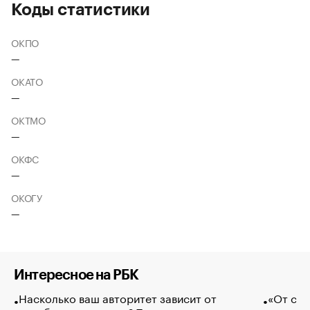
Коды статистики
ОКПО
—
ОКАТО
—
ОКТМО
—
ОКФС
—
ОКОГУ
—
Интересное на РБК
Насколько ваш авторитет зависит от
«От спо