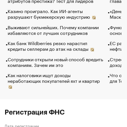
атрибутов престижа? Тест для лидеров
глава к
Казино проиграло. Как ИИ-агенты
«Деньги
разрушают букмекерскую индустрию
Маск в 
Выживают сильнейших. Почему компании
Функции
избавляются от лучших сотрудников
основ э
Как банк Wildberries резко нарастил
ЕС раз
кредиты селлерам до атак на склады
нефти —
Сотрудники открыли новый способ вредить
Стресс 
компаниям. Зачем им это
доходов
Как налоговики ищут доходы
Что обв
неработающих покупателей яхт и квартир
для Tel
Регистрация ФНС
Дата регистрации