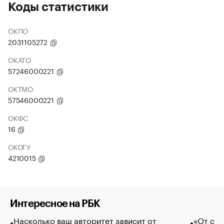
Коды статистики
ОКПО
2031105272
ОКАТО
57246000221
ОКТМО
57546000221
ОКФС
16
ОКОГУ
4210015
Интересное на РБК
Насколько ваш авторитет зависит от
«От спо