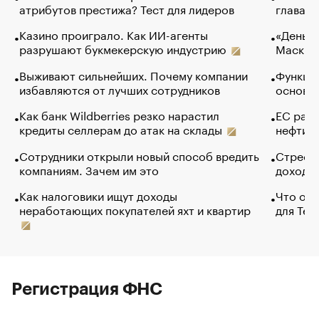
атрибутов престижа? Тест для лидеров
глава к
Казино проиграло. Как ИИ-агенты
«Деньги
разрушают букмекерскую индустрию
Маск в 
Выживают сильнейших. Почему компании
Функции
избавляются от лучших сотрудников
основ э
Как банк Wildberries резко нарастил
ЕС раз
кредиты селлерам до атак на склады
нефти —
Сотрудники открыли новый способ вредить
Стресс 
компаниям. Зачем им это
доходов
Как налоговики ищут доходы
Что обв
неработающих покупателей яхт и квартир
для Tel
Регистрация ФНС