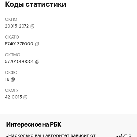
Коды статистики
ОКПО
2031512072
ОКАТО
57401375000
ОКТМО
57701000001
ОКФС
16
ОКОГУ
4210015
Интересное на РБК
Насколько ваш авторитет зависит от
«От спо