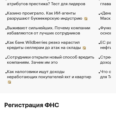
атрибутов престижа? Тест для лидеров
глава к
Казино проиграло. Как ИИ-агенты
«Деньги
разрушают букмекерскую индустрию
Маск в 
Выживают сильнейших. Почему компании
Функции
избавляются от лучших сотрудников
основ э
Как банк Wildberries резко нарастил
ЕС раз
кредиты селлерам до атак на склады
нефти —
Сотрудники открыли новый способ вредить
Стресс 
компаниям. Зачем им это
доходов
Как налоговики ищут доходы
Что обв
неработающих покупателей яхт и квартир
для Tel
Регистрация ФНС