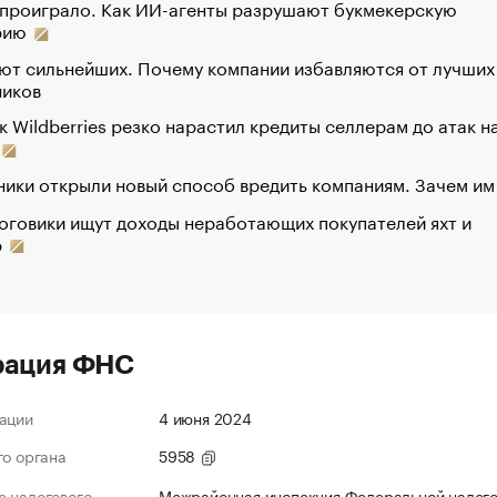
 проиграло. Как ИИ-агенты разрушают букмекерскую
рию
ют сильнейших. Почему компании избавляются от лучших
ников
к Wildberries резко нарастил кредиты селлерам до атак н
ики открыли новый способ вредить компаниям. Зачем им
оговики ищут доходы неработающих покупателей яхт и
р
рация ФНС
ации
4 июня 2024
го органа
5958
 налогового
Межрайонная инспекция Федеральной налог