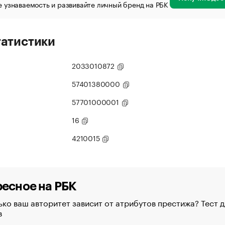
 узнаваемость и развивайте личный бренд на РБК
татистики
2033010872
57401380000
57701000001
16
4210015
есное на РБК
ко ваш авторитет зависит от атрибутов престижа? Тест д
в