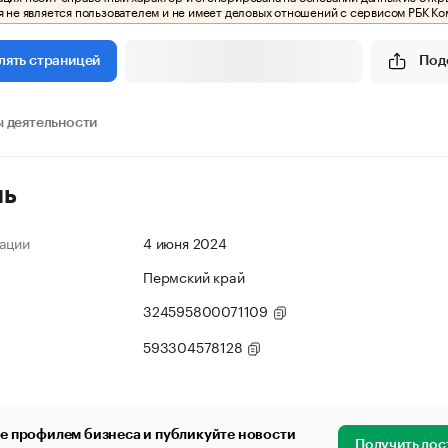
 не является пользователем и не имеет деловых отношений с сервисом РБК Ко
Под
лять страницей
 деятельности
ль
ации
4 июня 2024
Пермский край
324595800071109
593304578128
е профилем бизнеса и публикуйте новости
Получить дос