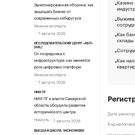
Казино
Эшелонированная оборона: как
индуст
защищать бизнес от
Выжива
современных киберугроз
сотруд
Мнение эксперта
Как бан
7 августа 2026
склады
ИССЛЕДОВАТЕЛЬСКИЙ ЦЕНТР «АБП»
(ABL)
Сотрудн
От посредника к
Как нал
инфраструктуре: как меняется
кварти
роль цифровых платформ
Мнение эксперта
7 августа 2026
НИИ ПГ
НИИ ПГ и власти Самарской
Регист
области обсудили развитие
исторического центра
Дата регистр
Новость
7 августа 2026
Код налогово
ВЫСШАЯ ШКОЛА ЭКОНОМИКИ
Наименование