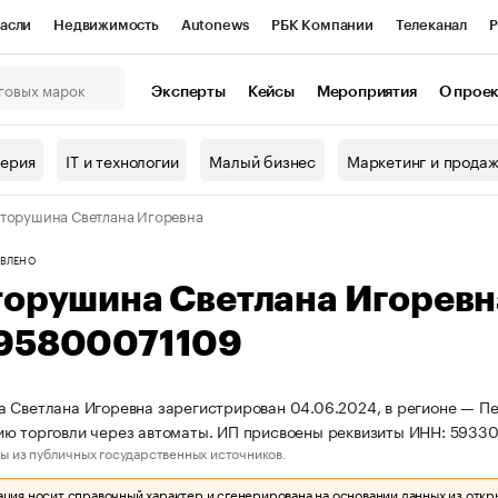
асли
Недвижимость
Autonews
РБК Компании
Телеканал
Р
К Курсы
РБК Life
Тренды
Визионеры
Национальные проекты
Эксперты
Кейсы
Мероприятия
О прое
онный клуб
Исследования
Кредитные рейтинги
Франшизы
Г
терия
IT и технологии
Малый бизнес
Маркетинг и прода
Проверка контрагентов
Политика
Экономика
Бизнес
торушина Светлана Игоревна
ы
ВЛЕНО
торушина Светлана Игорев
95800071109
 Светлана Игоревна зарегистрирован 04.06.2024, в регионе — Пе
ю торговли через автоматы. ИП присвоены реквизиты ИНН: 5933
ы из публичных государственных источников.
ия носит справочный характер и сгенерирована на основании данных из откр