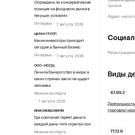
Оправдана ли консервативная
органа
позиция на фондовом рынке в
текущих условиях
Адрес налого
Интервью
7 августа 2026
ЦАРАН ГРУПП
Социал
Какие инвесторы приходят
сегодня в банный бизнес
Регистрацио
Интервью
7 августа 2026
ООО «НССД»
Личное банкротство в мире: в
Виды д
каких странах закон не щадит
человека
Мнение эксперта
47.99.2
7 августа 2026
Деятельность
торговли чер
ИНФОМАКСИМУМ
Где компания теряет деньги
каждый день: пять скрытых зон
Мнение эксперта
71.12.6