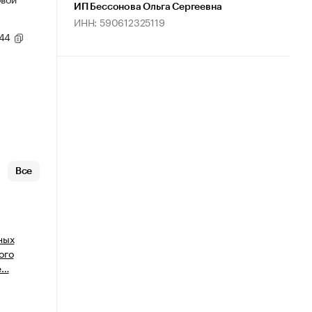
ИП Бессонова Ольга Сергеевна
ИНН: 590612325119
,44
Все
ных
ого
е…