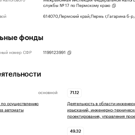
службы № 17 по Пермскому краю
вой
614070,Пермский край,Пермь г,Гагарина б-р
ьные фонды
нный номер СФР
1199123991
еятельности
71.12
ОСНОВНОЙ
 по осуществлению
Деятельность в области инженер
ез автоматы
изысканий, инженерно-техническ
проектирования, управления про
49.32