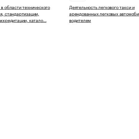
 в области технического
Деятельность легкового такси и
я, стандартизации,
арендованных легковых автомоби
аккредитации, катало…
водителем