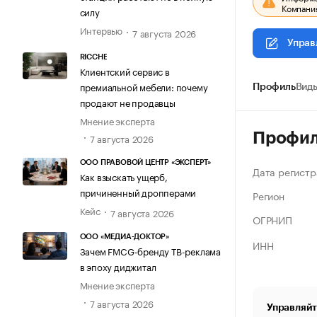
Компания
силу
Интервью
7 августа 2026
Управ
RICCHE
Клиентский сервис в
премиальной мебели: почему
Профиль
Виды
продают не продавцы
Мнение эксперта
Профи
7 августа 2026
ООО ПРАВОВОЙ ЦЕНТР «ЭКСПЕРТ»
Дата регистр
Как взыскать ущерб,
причиненный дропперами
Регион
Кейс
7 августа 2026
ОГРНИП
ООО «МЕДИА-ДОКТОР»
ИНН
Зачем FMCG-бренду ТВ-реклама
в эпоху диджитал
Мнение эксперта
7 августа 2026
Управляйт