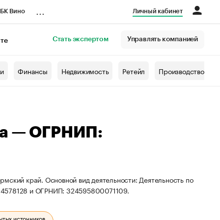
...
БК Вино
Личный кабинет
Стать экспертом
Управлять компанией
кте
азета
жи
Финансы
Недвижимость
Ретейл
Производство
на — ОГРНИП:
рмский край. Основной вид деятельности: Деятельность по
04578128 и ОГРНИП: 324595800071109.
ытых источников.