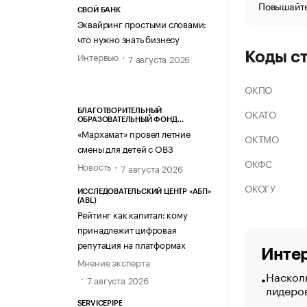
Повышайте
СВОЙ БАНК
Эквайринг простыми словами:
что нужно знать бизнесу
Коды с
Интервью
7 августа 2026
ОКПО
ОКАТО
БЛАГОТВОРИТЕЛЬНЫЙ
ОБРАЗОВАТЕЛЬНЫЙ ФОНД
«МАРХАМАТ»
«Мархамат» провел летние
ОКТМО
смены для детей с ОВЗ
ОКФС
Новость
7 августа 2026
ОКОГУ
ИССЛЕДОВАТЕЛЬСКИЙ ЦЕНТР «АБП»
(ABL)
Рейтинг как капитал: кому
принадлежит цифровая
репутация на платформах
Интер
Мнение эксперта
Насколь
7 августа 2026
лидеро
SERVICEPIPE