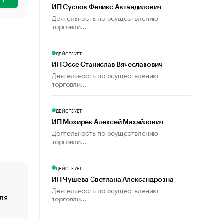
ИП Суслов Феликс Автандилович
Деятельность по осуществлению
торговли...
ДЕЙСТВУЕТ
ИП Эссе Станислав Вячеславович
Деятельность по осуществлению
торговли...
ДЕЙСТВУЕТ
ИП Мохирев Алексей Михайлович
Деятельность по осуществлению
торговли...
ДЕЙСТВУЕТ
ИП Чушева Светлана Александровна
Деятельность по осуществлению
ля
«От спорта тело стареет иначе». Как живет глава ко
торговли...
создавшей GTA