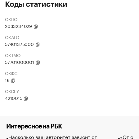
Коды статистики
ОКПО
2033234029
ОКАТО
57401375000
ОКТМО
57701000001
ОКФС
16
ОКОГУ
4210015
Интересное на РБК
Насколько ваш авторитет зависит от
«От спо