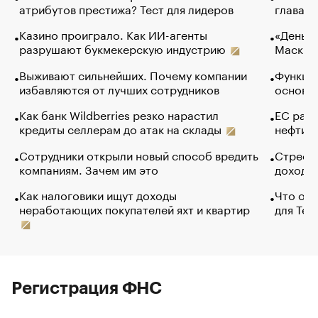
атрибутов престижа? Тест для лидеров
глава к
Казино проиграло. Как ИИ-агенты
«Деньги
разрушают букмекерскую индустрию
Маск в 
Выживают сильнейших. Почему компании
Функции
избавляются от лучших сотрудников
основ э
Как банк Wildberries резко нарастил
ЕС раз
кредиты селлерам до атак на склады
нефти —
Сотрудники открыли новый способ вредить
Стресс 
компаниям. Зачем им это
доходов
Как налоговики ищут доходы
Что обв
неработающих покупателей яхт и квартир
для Tel
Регистрация ФНС