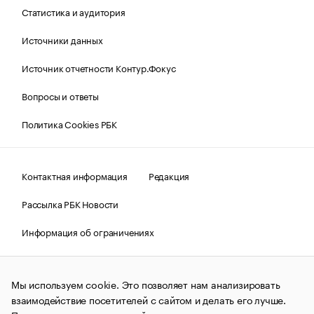
Статистика и аудитория
Источники данных
Источник отчетности Контур.Фокус
Вопросы и ответы
Политика Cookies РБК
Контактная информация
Редакция
Рассылка РБК Новости
Информация об ограничениях
Правовая информация
О соблюдении авторских прав
Мы используем cookie. Это позволяет нам анализировать
© АО «РОСБИЗНЕСКОНСАЛТИНГ»,
1995–2026.
Сообщения
и материалы информационного агентства «РБК»
взаимодействие посетителей с сайтом и делать его лучше.
(зарегистрировано Федеральной службой по надзору в сфере