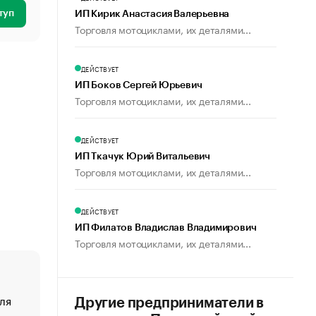
туп
ИП Кирик Анастасия Валерьевна
Торговля мотоциклами, их деталями...
ДЕЙСТВУЕТ
ИП Боков Сергей Юрьевич
Торговля мотоциклами, их деталями...
ДЕЙСТВУЕТ
ИП Ткачук Юрий Витальевич
Торговля мотоциклами, их деталями...
ДЕЙСТВУЕТ
ИП Филатов Владислав Владимирович
Торговля мотоциклами, их деталями...
ля
«От спорта тело стареет иначе». Как живет глава ко
Другие предприниматели в
создавшей GTA