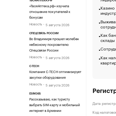
ТВОЯАПТЕКА.РФ
«ТвояАптека.рф» изучила
Казино
отношение покупателей к
индуст
бонусам
Выжива
Новость
5 августа 2026
сотруд
Как бан
СПЕЦСВЯЗЬ РОССИИ
Во Владимире прошел молебен
склады
небесному покровителю
Сотрудн
Спецсвязи России
Как нал
Новость
5 августа 2026
кварти
C-TECH
Компания C-TECH оптимизирует
закупки оборудования
Новость
5 августа 2026
Регист
ESIM365
Рассказываю, как туристу
Дата регистр
выбрать SIM-карту и мобильный
интернет в Армении
Код налогово