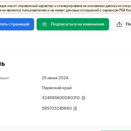
ия носит справочный характер и сгенерирована на основании данных из откр
 не является пользователем и не имеет деловых отношений с сервисом РБК Ко
Подписаться на изменения
По
лять страницей
ль
ации
25 июня 2024
Пермский край
324595800080210
595703245660