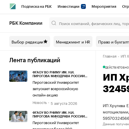
Подписка на РБК
Инвестиции
Мероприятия
Отр
Спорт
Школа управления РБК
РБК Образование
РБ
РБК Компании
Город
Стиль
Крипто
РБК Бизнес-среда
Дискусси
Выбор редакции
Менеджмент и HR
Право и бухгал
Спецпроекты СПб
Конференции СПб
Спецпроекты
Главная
ИП Х
Технологии и медиа
Финансы
Рынок наличной валют
Лента публикаций
ДЕЙСТВУЕТ
ОБНО
ФГАОУ ВО РНИМУ ИМ. Н.И.
ИП Х
ПИРОГОВА МИНЗДРАВА РОССИИ
(ПИРОГОВСКИЙ УНИВЕРСИТЕТ)
Пироговский Университет
3245
запускает всероссийскую
онлайн-акцию
Новость
5 августа 2026
ИП Хрулева Е
мотоциклами,
ФГАОУ ВО РНИМУ ИМ. Н.И.
59570324566
ПИРОГОВА МИНЗДРАВА РОССИИ
(ПИРОГОВСКИЙ УНИВЕРСИТЕТ)
Пироговский Университет
Данные получен
подготовил более 200