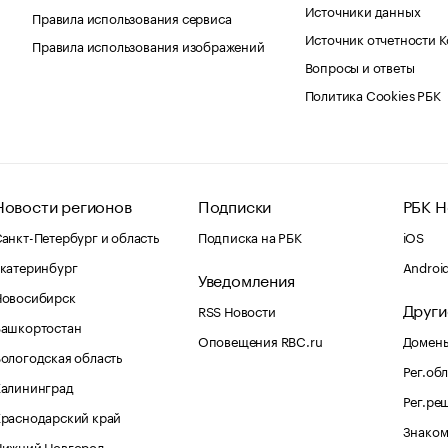
Источники данных
Правила использования сервиса
Источник отчетности 
Правила использования изображений
Вопросы и ответы
Политика Cookies РБК
Новости регионов
Подписки
РБК Н
анкт-Петербург и область
Подписка на РБК
iOS
катеринбург
Androi
Уведомления
Новосибирск
Други
RSS Новости
Башкортостан
Оповещения RBC.ru
Домены
ологодская область
Рег.об
Калининград
Рег.ре
раснодарский край
Знаком
Нижний Новгород