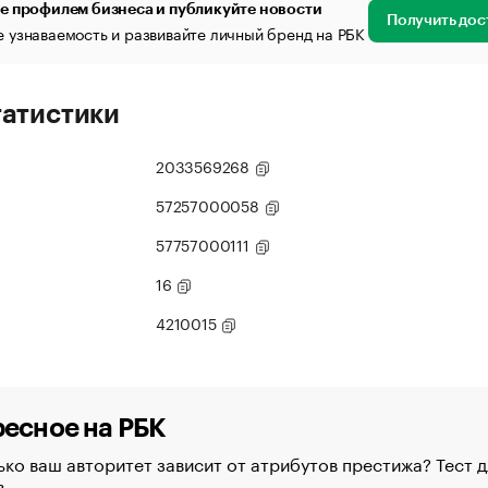
е профилем бизнеса и публикуйте новости
Получить дос
 узнаваемость и развивайте личный бренд на РБК
татистики
2033569268
57257000058
57757000111
16
4210015
есное на РБК
ко ваш авторитет зависит от атрибутов престижа? Тест д
в