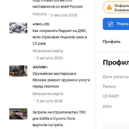
Информац
наставников со всей России
Компания
Новость
5 августа 2026
Управ
«OWC» LTD
Как сохранить бюджет на ДМС,
если страховая подняла цену в
1,5 раза
Профиль
Мнение эксперта
5 августа 2026
Профи
«КАЛИБР»
Оружейная мастерская в
Дата регистр
Москве: ремонт оружия и услуги
Регион
перед сезоном
Мнение эксперта
ОГРНИП
5 августа 2026
ИНН
Затраты на строительство ТЭС
для БАМа и Сухого Лога
выросли на треть