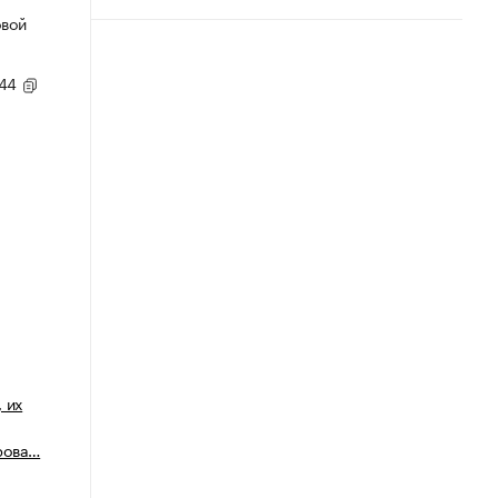
овой
,44
 их
рова…