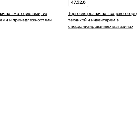
47.52.6
ничная мотоциклами, их
Торговля розничная садово-огор
лами и принадлежностями
техникой и инвентарем в
специализированных магазинах