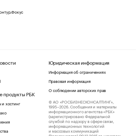
Контур.Фокус
овости
Юридическая информация
Информация об ограничениях
d
Правовая информация
О соблюдении авторских прав
е продукты РБК
© АО «РОСБИЗНЕСКОНСАЛТИНГ»,
 и хостинг
1995–2026.
Сообщения и материалы
информационного агентства «РБК»
лако
(зарегистрировано Федеральной
службой по надзору в сфере связи,
шения
информационных технологий
ства
и массовых коммуникаций
(Роскомнадзор) 09.12.2015 за номером