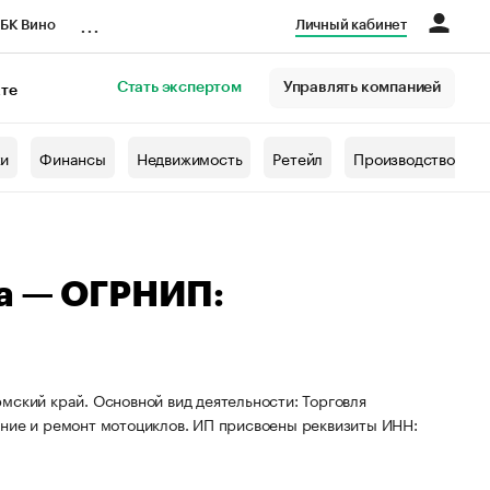
...
БК Вино
Личный кабинет
Стать экспертом
Управлять компанией
кте
азета
жи
Финансы
Недвижимость
Ретейл
Производство
на — ОГРНИП:
мский край. Основной вид деятельности: Торговля
ание и ремонт мотоциклов. ИП присвоены реквизиты ИНН: