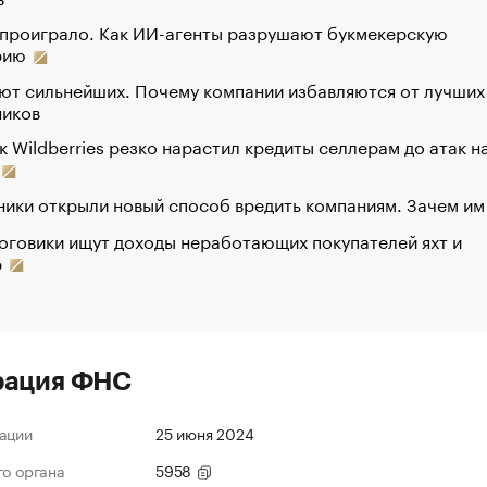
 проиграло. Как ИИ-агенты разрушают букмекерскую
рию
ют сильнейших. Почему компании избавляются от лучших
ников
к Wildberries резко нарастил кредиты селлерам до атак н
ики открыли новый способ вредить компаниям. Зачем им
оговики ищут доходы неработающих покупателей яхт и
р
рация ФНС
ации
25 июня 2024
го органа
5958