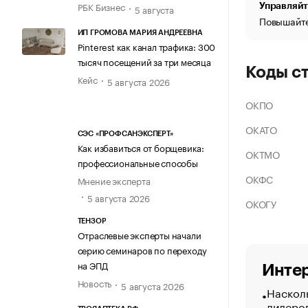
РБК Бизнес
Управляйт
5 августа
Повышайте
ИП ГРОМОВА МАРИЯ АНДРЕЕВНА
Pinterest как канал трафика: 300
тысяч посещений за три месяца
Коды с
Кейс
5 августа 2026
ОКПО
ОКАТО
СЭС «ПРОФСАНЭКСПЕРТ»
Как избавиться от борщевика:
ОКТМО
профессиональные способы
ОКФС
Мнение эксперта
5 августа 2026
ОКОГУ
ТЕНЗОР
Отраслевые эксперты начали
серию семинаров по переходу
на ЭПД
Интер
Новость
5 августа 2026
Насколь
лидеро