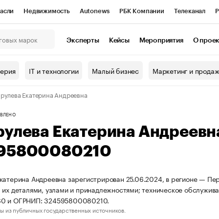
асли
Недвижимость
Autonews
РБК Компании
Телеканал
Р
К Курсы
РБК Life
Тренды
Визионеры
Национальные проекты
Эксперты
Кейсы
Мероприятия
О прое
онный клуб
Исследования
Кредитные рейтинги
Франшизы
Г
терия
IT и технологии
Малый бизнес
Маркетинг и прода
Проверка контрагентов
Политика
Экономика
Бизнес
рулева Екатерина Андреевна
ы
ВЛЕНО
рулева Екатерина Андреев
95800080210
катерина Андреевна зарегистрирован 25.06.2024, в регионе — Пер
 их деталями, узлами и принадлежностями; техническое обслужив
0 и ОГРНИП: 324595800080210.
ы из публичных государственных источников.