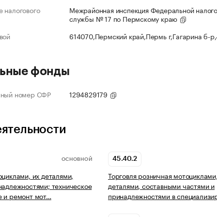
 налогового
Межрайонная инспекция Федеральной налог
службы № 17 по Пермскому краю
вой
614070,Пермский край,Пермь г,Гагарина б-р
ьные фонды
нный номер СФР
1294829179
еятельности
45.40.2
ОСНОВНОЙ
оциклами, их деталями,
Торговля розничная мотоциклами,
надлежностями; техническое
деталями, составными частями и
 и ремонт мот…
принадлежностями в специализи