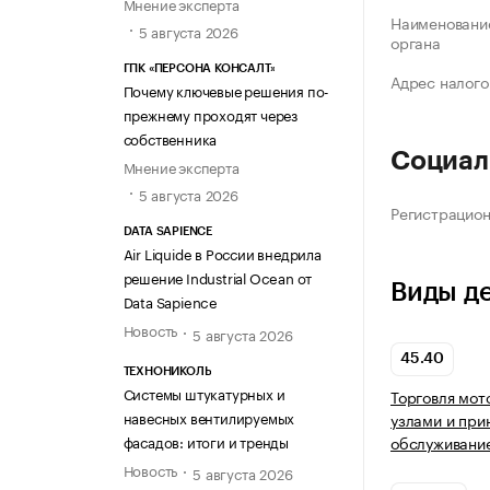
Мнение эксперта
Наименование
5 августа 2026
органа
ГПК «ПЕРСОНА КОНСАЛТ»
Адрес налого
Почему ключевые решения по-
прежнему проходят через
собственника
Социал
Мнение эксперта
5 августа 2026
Регистрацио
DATA SAPIENCE
Air Liquide в России внедрила
решение Industrial Ocean от
Виды д
Data Sapience
Новость
5 августа 2026
45.40
ТЕХНОНИКОЛЬ
Системы штукатурных и
Торговля мот
навесных вентилируемых
узлами и при
фасадов: итоги и тренды
обслуживание
Новость
5 августа 2026