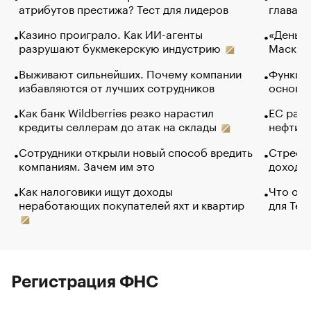
атрибутов престижа? Тест для лидеров
глава к
Казино проиграло. Как ИИ-агенты
«Деньги
разрушают букмекерскую индустрию
Маск в 
Выживают сильнейших. Почему компании
Функции
избавляются от лучших сотрудников
основ э
Как банк Wildberries резко нарастил
ЕС раз
кредиты селлерам до атак на склады
нефти —
Сотрудники открыли новый способ вредить
Стресс 
компаниям. Зачем им это
доходов
Как налоговики ищут доходы
Что обв
неработающих покупателей яхт и квартир
для Tel
Регистрация ФНС