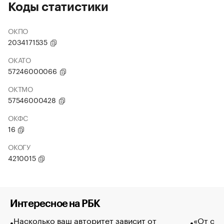
Коды статистики
ОКПО
2034171535
ОКАТО
57246000066
ОКТМО
57546000428
ОКФС
16
ОКОГУ
4210015
Интересное на РБК
Насколько ваш авторитет зависит от
«От спо