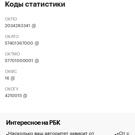
Коды статистики
ОКПО
2034283341
ОКАТО
57401367000
ОКТМО
57701000001
ОКФС
16
ОКОГУ
4210015
Интересное на РБК
Насколько ваш авторитет зависит от
«От спо