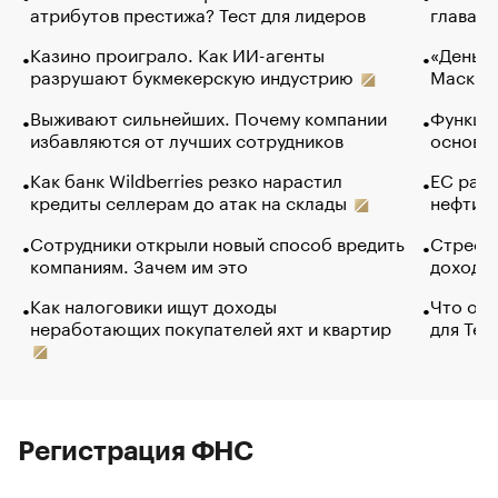
атрибутов престижа? Тест для лидеров
глава к
Казино проиграло. Как ИИ-агенты
«Деньги
разрушают букмекерскую индустрию
Маск в 
Выживают сильнейших. Почему компании
Функции
избавляются от лучших сотрудников
основ э
Как банк Wildberries резко нарастил
ЕС раз
кредиты селлерам до атак на склады
нефти —
Сотрудники открыли новый способ вредить
Стресс 
компаниям. Зачем им это
доходов
Как налоговики ищут доходы
Что обв
неработающих покупателей яхт и квартир
для Tel
Регистрация ФНС