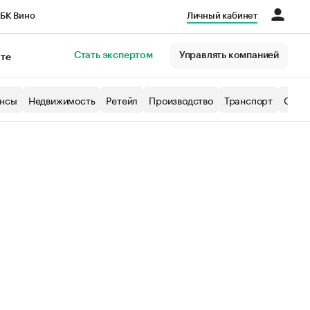
БК Вино
Личный кабинет
Город
Стать экспертом
Управлять компанией
кте
нсы
Недвижимость
Ретейл
Производство
Транспорт
Образ