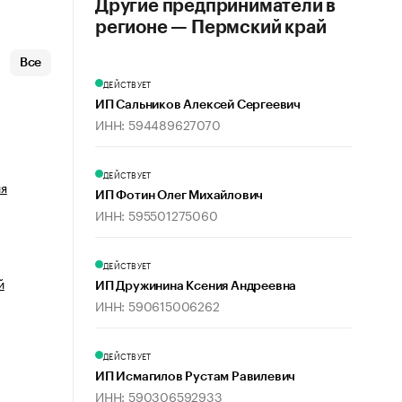
Другие предприниматели в
регионе — Пермский край
Все
ДЕЙСТВУЕТ
ИП Сальников Алексей Сергеевич
ИНН: 594489627070
ДЕЙСТВУЕТ
ия
ИП Фотин Олег Михайлович
ИНН: 595501275060
ДЕЙСТВУЕТ
й
ИП Дружинина Ксения Андреевна
ИНН: 590615006262
ДЕЙСТВУЕТ
ИП Исмагилов Рустам Равилевич
ИНН: 590306592933