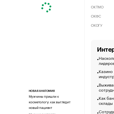
ОКТМО
ОКФС
ОКОГУ
Интер
Насколь
лидеро
Казино
индуст
Выжива
сотруд
НОВАЯ АНАТОМИЯ
Мужчины пришли к
Как бан
косметологу: как выглядит
склады
новый пациент
Сотрудн
Мнение эксперта