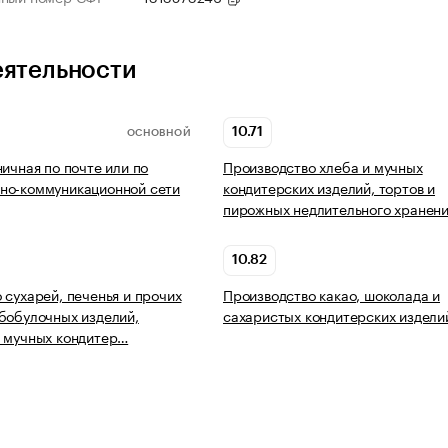
еятельности
10.71
ОСНОВНОЙ
ничная по почте или по
Производство хлеба и мучных
но-коммуникационной сети
кондитерских изделий, тортов и
пирожных недлительного хранен
10.82
 сухарей, печенья и прочих
Производство какао, шоколада и
бобулочных изделий,
сахаристых кондитерских издели
 мучных кондитер…