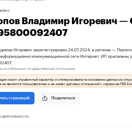
ВЛЕНО
опов Владимир Игоревич —
95800092407
димир Игоревич зарегистрирован 24.07.2024, в регионе — Пермски
 информационно-коммуникационной сети Интернет. ИП присвоены
92407.
ы из публичных государственных источников.
ия носит справочный характер и сгенерирована на основании данных из откр
 не является пользователем и не имеет деловых отношений с сервисом РБК Ко
Поделиться
лять страницей
 деятельности