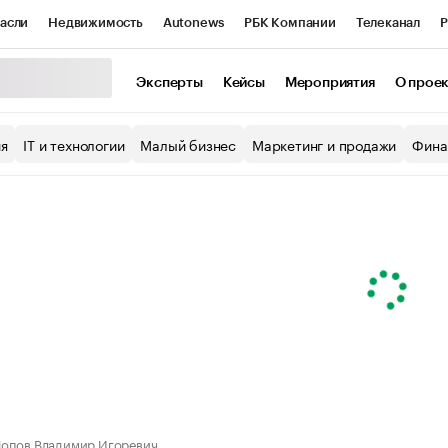
асли
Недвижимость
Autonews
РБК Компании
Телеканал
Р
К Курсы
РБК Life
Тренды
Визионеры
Национальные проекты
Эксперты
Кейсы
Мероприятия
О прое
уб
Исследования
Кредитные рейтинги
Франшизы
Газета
ия
IT и технологии
Малый бизнес
Маркетинг и продажи
Фина
Проверка контрагентов
Политика
Экономика
Бизнес
ы
опов Владимир Игоревич