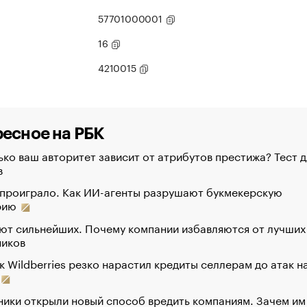
57701000001
16
4210015
есное на РБК
ко ваш авторитет зависит от атрибутов престижа? Тест д
в
 проиграло. Как ИИ-агенты разрушают букмекерскую
рию
ют сильнейших. Почему компании избавляются от лучших
ников
к Wildberries резко нарастил кредиты селлерам до атак н
ики открыли новый способ вредить компаниям. Зачем им