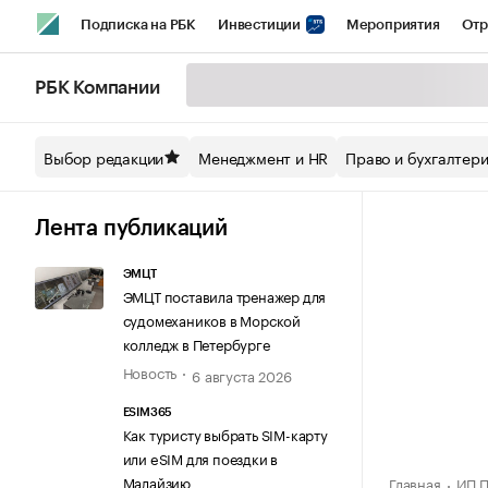
Подписка на РБК
Инвестиции
Мероприятия
Отр
Спорт
Школа управления РБК
РБК Образование
РБ
РБК Компании
Стиль
Крипто
РБК Бизнес-среда
Дискуссионный кл
Выбор редакции
Менеджмент и HR
Право и бухгалтер
Спецпроекты СПб
Конференции СПб
Спецпроекты
Технологии и медиа
Финансы
Рынок наличной валют
Лента публикаций
ЭМЦТ
ЭМЦТ поставила тренажер для
судомехаников в Морской
колледж в Петербурге
Новость
6 августа 2026
ESIM365
Как туристу выбрать SIM-карту
или eSIM для поездки в
Малайзию
Главная
ИП П