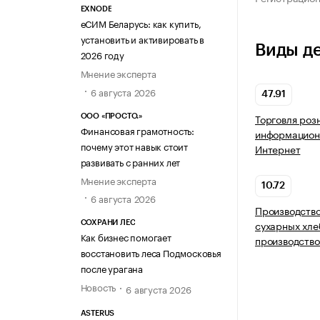
EXNODE
еСИМ Беларусь: как купить,
установить и активировать в
Виды д
2026 году
Мнение эксперта
6 августа 2026
47.91
Торговля роз
ООО «ПРОСТО.»
Финансовая грамотность:
информацион
почему этот навык стоит
Интернет
развивать с ранних лет
Мнение эксперта
10.72
6 августа 2026
Производство
сухарных хле
СОХРАНИ ЛЕС
Как бизнес помогает
производство
восстановить леса Подмосковья
после урагана
Новость
6 августа 2026
ASTERUS