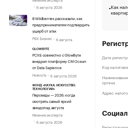
Как нал
6 августа 2026
кварти
В Wildberries рассказали, как
предпринимателям подтвердить
ущерб от атак
РБК Бизнес
6 августа
Регист
GLOWBYTE
РСХБ совместно с GlowByte
Дата регистр
внедрил платформу CM Ocean
Код налогово
от Data Sapience
Новость
6 августа 2026
Наименование
органа
ФОНД «НАУКА. ИСКУССТВО.
ТЕХНОЛОГИИ»
Адрес налого
Персеиды — 2026: когда
смотреть самый яркий
звездопад августа
Социал
Мнение эксперта
6 августа 2026
Регистрацио