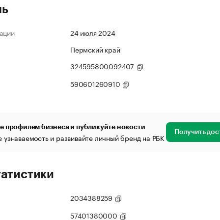
ль
ации
24 июля 2024
Пермский край
324595800092407
590601260910
е профилем бизнеса и публикуйте новости
Получить дос
 узнаваемость и развивайте личный бренд на РБК
татистики
2034388259
57401380000