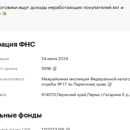
оговики ищут доходы неработающих покупателей яхт и
р
рация ФНС
ации
24 июля 2024
го органа
5958
 налогового
Межрайонная инспекция Федеральной налог
службы № 17 по Пермскому краю
вой
614070,Пермский край,Пермь г,Гагарина б-р
ьные фонды
нный номер СФР
1313573246