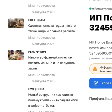
Мнение эксперта
ДЕЙСТВУЕТ
ОБНО
6 августа 2026
ИП П
СПЕКТРДАТА
Сдельная оплата труда: что это
3245
такое, виды и правила расчета
Мнение эксперта
ИП Попов Вла
6 августа 2026
почте или по
3245958000
НЕКО-ФРАНЧ
Налоги во франчайзинге: как
Данные получен
платить меньше и не нарушать
Информац
закон
Компания
Мнение эксперта
6 августа 2026
Управ
OWL | СОВА
Новый сотрудник как клиент:
Профиль
Виды
почему компании вкладываются
в welcome-боксы
Мнение эксперта