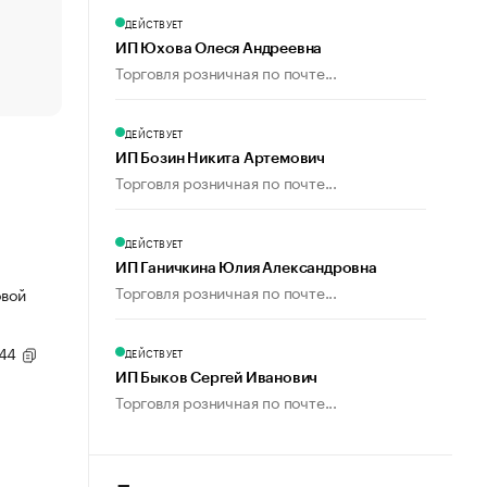
счастья
ДЕЙСТВУЕТ
Что обвинения против Павла Дурова значат для Tele
ИП Юхова Олеся Андреевна
пользователей
Торговля розничная по почте...
ДЕЙСТВУЕТ
ИП Бозин Никита Артемович
Торговля розничная по почте...
ДЕЙСТВУЕТ
ИП Ганичкина Юлия Александровна
Торговля розничная по почте...
овой
,44
ДЕЙСТВУЕТ
ИП Быков Сергей Иванович
Торговля розничная по почте...