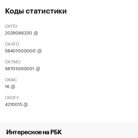
Коды статистики
ОКПО
2029066230
ОКАТО
58401000000
ОКТМО
58701000001
ОКФС
16
ОКОГУ
4210015
Интересное на РБК