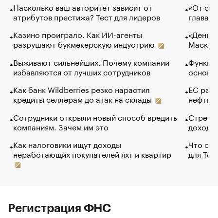
Насколько ваш авторитет зависит от
«От спо
атрибутов престижа? Тест для лидеров
глава к
Казино проиграло. Как ИИ-агенты
«Деньги
разрушают букмекерскую индустрию
Маск в 
Выживают сильнейших. Почему компании
Функции
избавляются от лучших сотрудников
основ э
Как банк Wildberries резко нарастил
ЕС раз
кредиты селлерам до атак на склады
нефти —
Сотрудники открыли новый способ вредить
Стресс 
компаниям. Зачем им это
доходов
Как налоговики ищут доходы
Что обв
неработающих покупателей яхт и квартир
для Tel
Регистрация ФНС