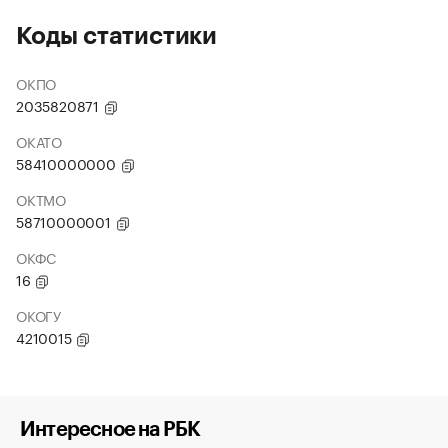
Коды статистики
ОКПО
2035820871
ОКАТО
58410000000
ОКТМО
58710000001
ОКФС
16
ОКОГУ
4210015
Интересное на РБК