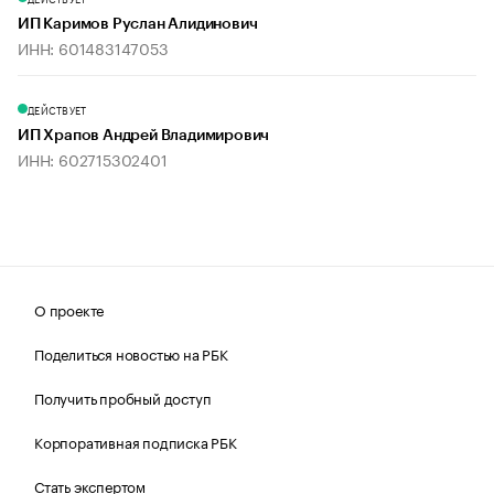
ИП Каримов Руслан Алидинович
ИНН: 601483147053
ДЕЙСТВУЕТ
ИП Храпов Андрей Владимирович
ИНН: 602715302401
О проекте
Поделиться новостью на РБК
Получить пробный доступ
Корпоративная подписка РБК
Стать экспертом