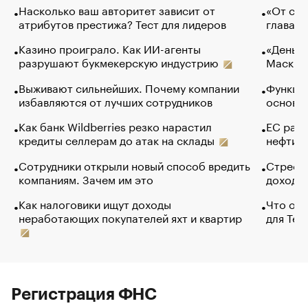
Насколько ваш авторитет зависит от
«От спо
атрибутов престижа? Тест для лидеров
глава к
Казино проиграло. Как ИИ-агенты
«Деньги
разрушают букмекерскую индустрию
Маск в 
Выживают сильнейших. Почему компании
Функции
избавляются от лучших сотрудников
основ э
Как банк Wildberries резко нарастил
ЕС раз
кредиты селлерам до атак на склады
нефти —
Сотрудники открыли новый способ вредить
Стресс 
компаниям. Зачем им это
доходов
Как налоговики ищут доходы
Что обв
неработающих покупателей яхт и квартир
для Tel
Регистрация ФНС