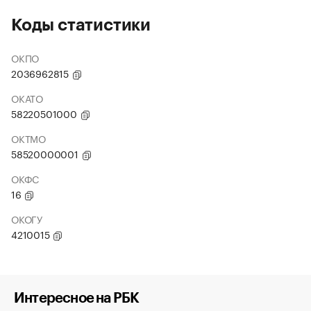
Коды статистики
ОКПО
2036962815
ОКАТО
58220501000
ОКТМО
58520000001
ОКФС
16
ОКОГУ
4210015
Интересное на РБК