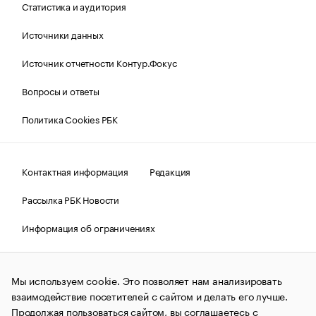
Статистика и аудитория
Источники данных
Источник отчетности Контур.Фокус
Вопросы и ответы
Политика Cookies РБК
Контактная информация
Редакция
Рассылка РБК Новости
Информация об ограничениях
Правовая информация
О соблюдении авторских прав
Мы используем cookie. Это позволяет нам анализировать
© АО «РОСБИЗНЕСКОНСАЛТИНГ»,
1995–2026.
Сообщения
и материалы информационного агентства «РБК»
взаимодействие посетителей с сайтом и делать его лучше.
(зарегистрировано Федеральной службой по надзору в сфере
Продолжая пользоваться сайтом, вы соглашаетесь с
связи, информационных технологий и массовых