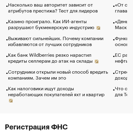
Насколько ваш авторитет зависит от
«От спо
атрибутов престижа? Тест для лидеров
глава к
Казино проиграло. Как ИИ-агенты
«Деньги
разрушают букмекерскую индустрию
Маск в 
Выживают сильнейших. Почему компании
Функции
избавляются от лучших сотрудников
основ э
Как банк Wildberries резко нарастил
ЕС раз
кредиты селлерам до атак на склады
нефти —
Сотрудники открыли новый способ вредить
Стресс 
компаниям. Зачем им это
доходов
Как налоговики ищут доходы
Что обв
неработающих покупателей яхт и квартир
для Tel
Регистрация ФНС