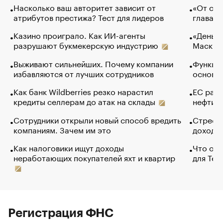
Насколько ваш авторитет зависит от
«От спо
атрибутов престижа? Тест для лидеров
глава к
Казино проиграло. Как ИИ-агенты
«Деньги
разрушают букмекерскую индустрию
Маск в 
Выживают сильнейших. Почему компании
Функции
избавляются от лучших сотрудников
основ э
Как банк Wildberries резко нарастил
ЕС раз
кредиты селлерам до атак на склады
нефти —
Сотрудники открыли новый способ вредить
Стресс 
компаниям. Зачем им это
доходов
Как налоговики ищут доходы
Что обв
неработающих покупателей яхт и квартир
для Tel
Регистрация ФНС