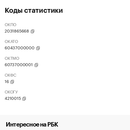
Коды статистики
ОКПО
2031865668
ОКАТО
60437000000
ОКТМО
60737000001
ОКФС
16
ОКОГУ
4210015
Интересное на РБК