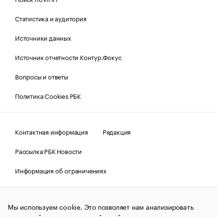
Статистика и аудитория
Источники данных
Источник отчетности Контур.Фокус
Вопросы и ответы
Политика Cookies РБК
Контактная информация
Редакция
Рассылка РБК Новости
Информация об ограничениях
Правовая информация
О соблюдении авторских прав
Мы используем cookie. Это позволяет нам анализировать
© АО «РОСБИЗНЕСКОНСАЛТИНГ»,
1995–2026.
Сообщения
и материалы информационного агентства «РБК»