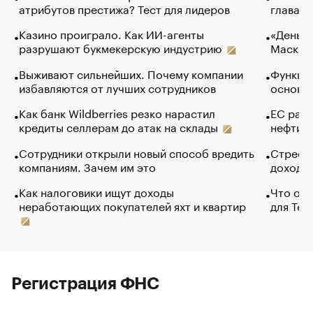
атрибутов престижа? Тест для лидеров
глава к
Казино проиграло. Как ИИ-агенты
«Деньги
разрушают букмекерскую индустрию
Маск в 
Выживают сильнейших. Почему компании
Функции
избавляются от лучших сотрудников
основ э
Как банк Wildberries резко нарастил
ЕС раз
кредиты селлерам до атак на склады
нефти —
Сотрудники открыли новый способ вредить
Стресс 
компаниям. Зачем им это
доходов
Как налоговики ищут доходы
Что обв
неработающих покупателей яхт и квартир
для Tel
Регистрация ФНС