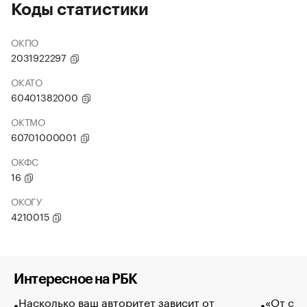
Коды статистики
ОКПО
2031922297
ОКАТО
60401382000
ОКТМО
60701000001
ОКФС
16
ОКОГУ
4210015
Интересное на РБК
Насколько ваш авторитет зависит от
«От спо