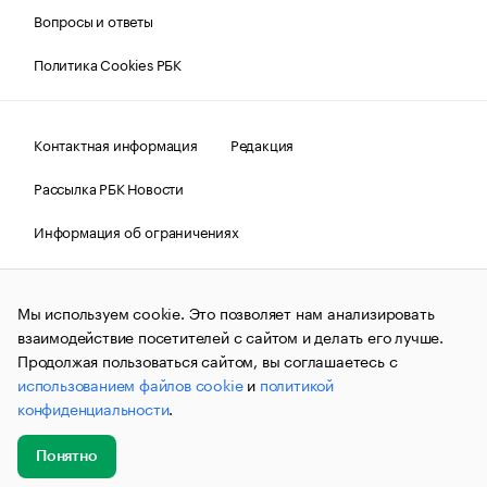
Вопросы и ответы
Политика Cookies РБК
Контактная информация
Редакция
Рассылка РБК Новости
Информация об ограничениях
Правовая информация
О соблюдении авторских прав
Мы используем cookie. Это позволяет нам анализировать
© АО «РОСБИЗНЕСКОНСАЛТИНГ»,
1995–2026.
Сообщения
и материалы информационного агентства «РБК»
взаимодействие посетителей с сайтом и делать его лучше.
(зарегистрировано Федеральной службой по надзору в сфере
Продолжая пользоваться сайтом, вы соглашаетесь с
связи, информационных технологий и массовых
использованием файлов cookie
и
политикой
коммуникаций (Роскомнадзор) 09.12.2015 за номером ИА
№ФС77-63848) сопровождаются пометкой «РБК». Отдельные
конфиденциальности
.
публикации могут содержать информацию,
не предназначенную для пользователей
до 18 лет.
companycardsfeedback@rbc.ru
Понятно
Добавить