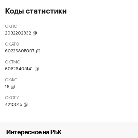
Коды статистики
ОКПО
2032202832
ОКАТО
60226805007
ОКТМО
60626405141
ОКФС
16
ОКОГУ
4210015
Интересное на РБК