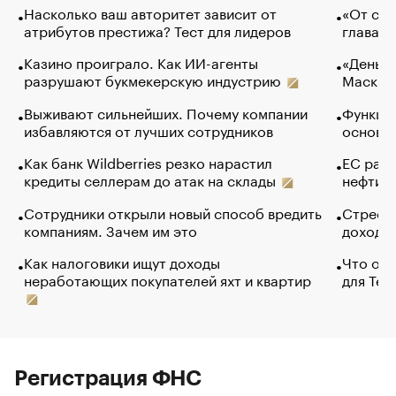
Насколько ваш авторитет зависит от
«От спо
атрибутов престижа? Тест для лидеров
глава к
Казино проиграло. Как ИИ-агенты
«Деньги
разрушают букмекерскую индустрию
Маск в 
Выживают сильнейших. Почему компании
Функции
избавляются от лучших сотрудников
основ э
Как банк Wildberries резко нарастил
ЕС раз
кредиты селлерам до атак на склады
нефти —
Сотрудники открыли новый способ вредить
Стресс 
компаниям. Зачем им это
доходов
Как налоговики ищут доходы
Что обв
неработающих покупателей яхт и квартир
для Tel
Регистрация ФНС