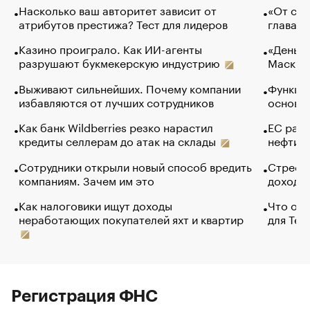
Насколько ваш авторитет зависит от
«От спо
атрибутов престижа? Тест для лидеров
глава к
Казино проиграло. Как ИИ-агенты
«Деньги
разрушают букмекерскую индустрию
Маск в 
Выживают сильнейших. Почему компании
Функции
избавляются от лучших сотрудников
основ э
Как банк Wildberries резко нарастил
ЕС раз
кредиты селлерам до атак на склады
нефти —
Сотрудники открыли новый способ вредить
Стресс 
компаниям. Зачем им это
доходов
Как налоговики ищут доходы
Что обв
неработающих покупателей яхт и квартир
для Tel
Регистрация ФНС