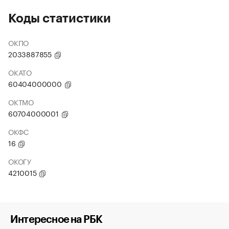
Коды статистики
ОКПО
2033887855
ОКАТО
60404000000
ОКТМО
60704000001
ОКФС
16
ОКОГУ
4210015
Интересное на РБК