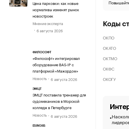
Повышайте
Цена парковки: как новые
нормативы изменят рынок
новостроек
Мнение эксперта
Коды с
6 августа 2026
ОКПО
ОКАТО
ФИЛОСОФТ
ОКТМО
«Философт» интегрировал
оборудование BAS-IP с
ОКФС
платформой «Мажордом»
Новость
ОКОГУ
6 августа 2026
ЭМЦТ
ЭМЦТ поставила тренажер для
судомехаников в Морской
Интер
колледж в Петербурге
Новость
Насколь
6 августа 2026
лидеро
ESIM365