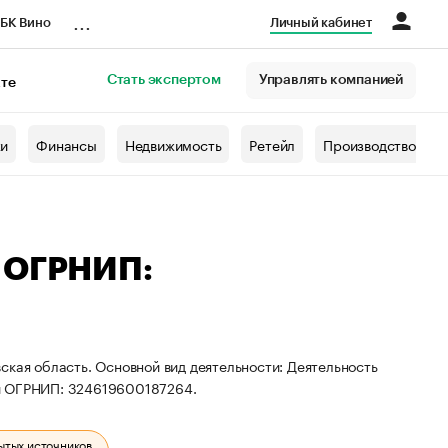
...
БК Вино
Личный кабинет
Стать экспертом
Управлять компанией
кте
азета
жи
Финансы
Недвижимость
Ретейл
Производство
— ОГРНИП:
ская область. Основной вид деятельности: Деятельность
 и ОГРНИП: 324619600187264.
ытых источников.