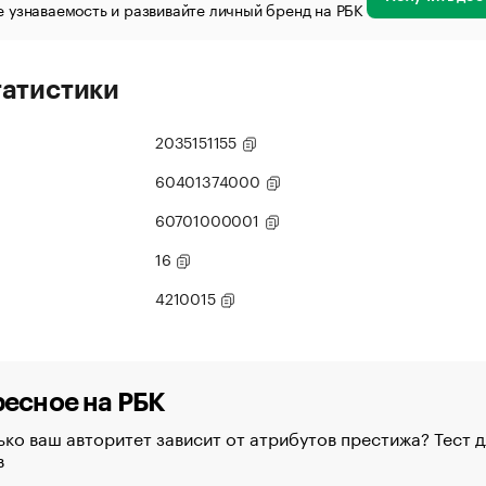
 узнаваемость и развивайте личный бренд на РБК
татистики
2035151155
60401374000
60701000001
16
4210015
есное на РБК
ко ваш авторитет зависит от атрибутов престижа? Тест д
в