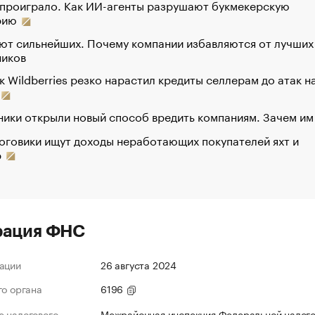
 проиграло. Как ИИ-агенты разрушают букмекерскую
рию
ют сильнейших. Почему компании избавляются от лучших
ников
к Wildberries резко нарастил кредиты селлерам до атак н
ики открыли новый способ вредить компаниям. Зачем им
оговики ищут доходы неработающих покупателей яхт и
р
рация ФНС
ации
26 августа 2024
го органа
6196
 налогового
Межрайонная инспекция Федеральной налог