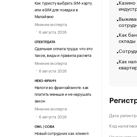
Казино
Как туристу выбрать SIM-карту
индуст
или eSIM для поездки в
Малайзию
Выжива
сотруд
Мнение эксперта
6 августа 2026
Как бан
склады
СПЕКТРДАТА
Сдельная оплата труда: что это
Сотрудн
такое, виды и правила расчета
Как нал
Мнение эксперта
кварти
6 августа 2026
НЕКО-ФРАНЧ
Налоги во франчайзинге: как
платить меньше и не нарушать
Регист
закон
Мнение эксперта
Дата регистр
6 августа 2026
Код налогово
OWL | СОВА
Новый сотрудник как клиент:
Наименование