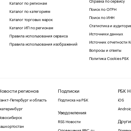
Справка по сервису
Каталог по регионам
Поиск по ОГРН
Каталог по категориям
Поиск по ИНН
Каталог торговых марок
Статистика и аудитори
Каталог ИП по регионам
Источники данных
Правила использования сервиса
Источник отчетности 
Правила использования изображений
Вопросы и ответы
Политика Cookies РБК
Новости регионов
Подписки
РБК Н
анкт-Петербург и область
Подписка на РБК
iOS
катеринбург
Androi
Уведомления
Новосибирск
Други
RSS Новости
Башкортостан
Оповещения RBC.ru
Домены