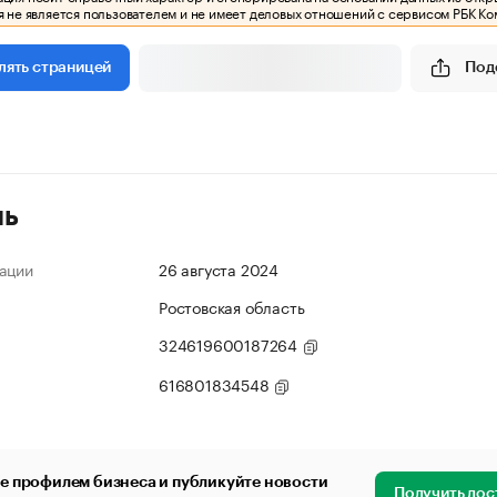
 не является пользователем и не имеет деловых отношений с сервисом РБК Ко
Под
лять страницей
ль
ации
26 августа 2024
Ростовская область
324619600187264
616801834548
е профилем бизнеса и публикуйте новости
Получить дос