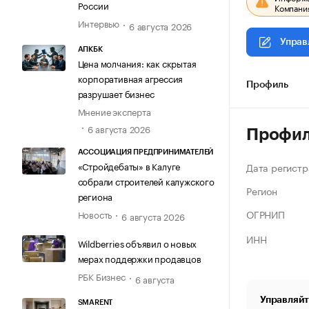
России
Компания
Интервью
6 августа 2026
Управ
АПКБК
Цена молчания: как скрытая
корпоративная агрессия
Профиль
разрушает бизнес
Мнение эксперта
6 августа 2026
Профи
АССОЦИАЦИЯ ПРЕДПРИНИМАТЕЛЕЙ
«Стройдебаты» в Калуге
Дата регистр
собрали строителей калужского
Регион
региона
ОГРНИП
Новость
6 августа 2026
ИНН
Wildberries объявил о новых
мерах поддержки продавцов
РБК Бизнес
6 августа
Управляйт
SMARENT