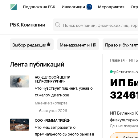
Подписка на РБК
Инвестиции
Мероприятия
Отр
Спорт
Школа управления РБК
РБК Образование
РБ
РБК Компании
Город
Стиль
Крипто
РБК Бизнес-среда
Дискусси
Выбор редакции
Менеджмент и HR
Право и бухгал
Спецпроекты СПб
Конференции СПб
Спецпроекты
Главная
ИП Б
Технологии и медиа
Финансы
Рынок наличной валют
Лента публикаций
ДЕЙСТВУЕТ
ОБНО
АО «ДЕЛОВОЙ ЦЕНТР
ИП Б
НЕЙРОХИРУРГИИ»
Что чувствует пациент, узнав о
3246
тяжелом диагнозе
Мнение эксперта
6 августа 2026
ИП Биленко К
физкультурно
ООО «РЕММА ТРЕЙД»
Данные получен
Что мешает развитию
премиального сырного рынка в
Информац