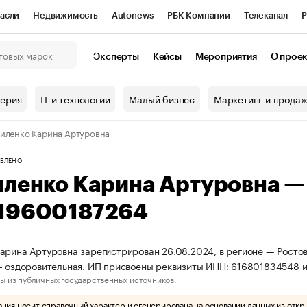
асли
Недвижимость
Autonews
РБК Компании
Телеканал
Р
К Курсы
РБК Life
Тренды
Визионеры
Национальные проекты
Эксперты
Кейсы
Мероприятия
О прое
онный клуб
Исследования
Кредитные рейтинги
Франшизы
Г
терия
IT и технологии
Малый бизнес
Маркетинг и прода
Проверка контрагентов
Политика
Экономика
Бизнес
иленко Карина Артуровна
ы
ВЛЕНО
иленко Карина Артуровна 
19600187264
арина Артуровна зарегистрирован 26.08.2024, в регионе — Ростов
- оздоровительная. ИП присвоены реквизиты ИНН: 616801834548
ы из публичных государственных источников.
ия носит справочный характер и сгенерирована на основании данных из откр