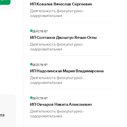
ИП Ковалев Вячеслав Сергеевич
Деятельность физкультурно-
оздоровительная
ДЕЙСТВУЕТ
ИП Солтанов Джошгун Ялчын Оглы
Деятельность физкультурно-
оздоровительная
ДЕЙСТВУЕТ
ИП Надолинская Мария Владимировна
Деятельность физкультурно-
оздоровительная
ДЕЙСТВУЕТ
ИП Овчаров Никита Алексеевич
Деятельность физкультурно-
ля
«От спорта тело стареет иначе». Как живет глава ко
оздоровительная
создавшей GTA