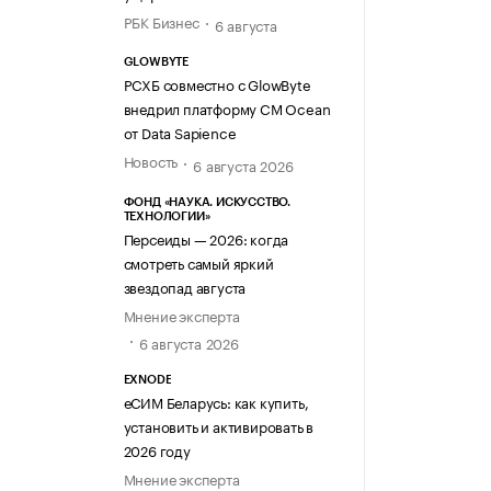
РБК Бизнес
6 августа
GLOWBYTE
РСХБ совместно с GlowByte
внедрил платформу CM Ocean
от Data Sapience
Новость
6 августа 2026
ФОНД «НАУКА. ИСКУССТВО.
ТЕХНОЛОГИИ»
Персеиды — 2026: когда
смотреть самый яркий
звездопад августа
Мнение эксперта
6 августа 2026
EXNODE
еСИМ Беларусь: как купить,
установить и активировать в
2026 году
Мнение эксперта