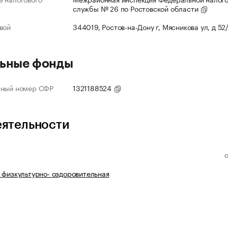
службы № 26 по Ростовской области
вой
344019, Ростов-на-Дону г, Мясникова ул, д 52
ьные фонды
нный номер СФР
1321188524
еятельности
 физкультурно- оздоровительная