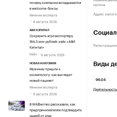
почему компании вкладываются
органа
в welcome-боксы
Адрес налого
Мнение эксперта
6 августа 2026
АВИ КЭПИТАЛ
Социал
Сохранить агроэкспортеру
194,5 млн рублей: кейс «АВИ
Регистрацио
Кэпитал»
Кейс
6 августа 2026
Виды д
НОВАЯ АНАТОМИЯ
Мужчины пришли к
косметологу: как выглядит
новый пациент
96.04
Мнение эксперта
Деятельность
6 августа 2026
В Wildberries рассказали, как
предпринимателям подтвердить
ущерб от атак