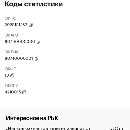
Коды статистики
ОКПО
2035151562
ОКАТО
60440000000
ОКТМО
60740000001
ОКФС
16
ОКОГУ
4210015
Интересное на РБК
Насколько ваш авторитет зависит от
«От спо