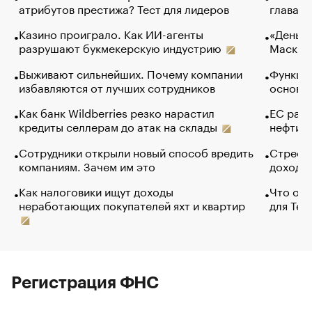
атрибутов престижа? Тест для лидеров
глава к
Казино проиграло. Как ИИ-агенты
«Деньги
разрушают букмекерскую индустрию
Маск в 
Выживают сильнейших. Почему компании
Функции
избавляются от лучших сотрудников
основ э
Как банк Wildberries резко нарастил
ЕС раз
кредиты селлерам до атак на склады
нефти —
Сотрудники открыли новый способ вредить
Стресс 
компаниям. Зачем им это
доходов
Как налоговики ищут доходы
Что обв
неработающих покупателей яхт и квартир
для Tel
Регистрация ФНС