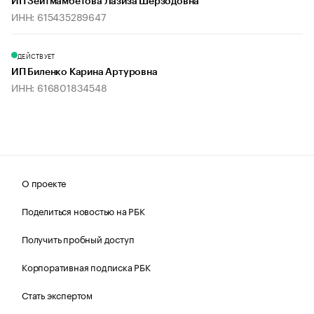
ИП Зейтмамбетова Лазиза Шерзодовна
ИНН: 615435289647
ДЕЙСТВУЕТ
ИП Биленко Карина Артуровна
ИНН: 616801834548
О проекте
Поделиться новостью на РБК
Получить пробный доступ
Корпоративная подписка РБК
Стать экспертом