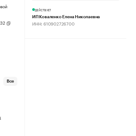
овой
ДЕЙСТВУЕТ
ИП Коваленко Елена Николаевна
/32
ИНН: 610902726700
Все
х