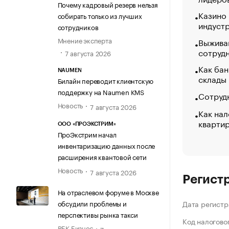
Почему кадровый резерв нельзя
Казино
собирать только из лучших
индуст
сотрудников
Мнение эксперта
Выжива
сотруд
7 августа 2026
Как бан
NAUMEN
склады
Билайн переводит клиентскую
поддержку на Naumen KMS
Сотрудн
Новость
7 августа 2026
Как нал
кварти
ООО «ПРОЭКСТРИМ»
ПроЭкстрим начал
инвентаризацию данных после
расширения квантовой сети
Новость
7 августа 2026
Регист
На отраслевом форуме в Москве
обсудили проблемы и
Дата регистр
перспективы рынка такси
Код налогово
РБК Бизнес