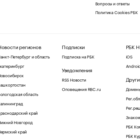
Вопросы и ответы
Политика Cookies РБК
Новости регионов
Подписки
РБК Н
анкт-Петербург и область
Подписка на РБК
iOS
катеринбург
Androi
Уведомления
Новосибирск
Други
RSS Новости
Башкортостан
Оповещения RBC.ru
Домены
ологодская область
Рег.об
Калининград
Рег.ре
раснодарский край
Знаком
Нижний Новгород
РБК Ко
Пермский край
РБК Ку