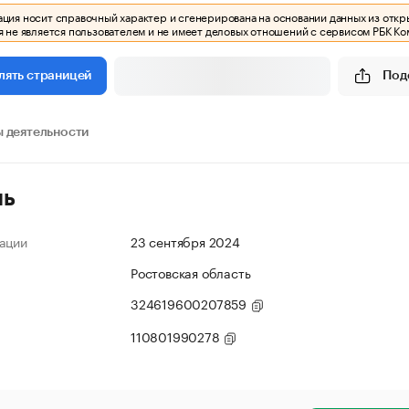
ия носит справочный характер и сгенерирована на основании данных из откр
 не является пользователем и не имеет деловых отношений с сервисом РБК Ко
Под
лять страницей
 деятельности
ль
ации
23 сентября 2024
Ростовская область
324619600207859
110801990278