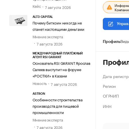
Информац
Кейс
7 августа 2026
Компания
ALT3 CAPITAL
Почему биткоин никогда не
Управ
станет настоящими деньгами
Мнение эксперта
Профиль
Виды
7 августа 2026
МЕЖДУНАРОДНЫЙ ПЛАТЁЖНЫЙ
АГЕНТ RSI GARANT
Профи
Основатель RSI GARANT Ярослав
Салеев выступит на форуме
«РОСТКИ» в Казани
Дата регистр
Новость
7 августа 2026
Регион
ASTRON
ОГРНИП
Особенности строительства
ИНН
производств для пищевой
промышленности
Мнение эксперта
7 августа 2026