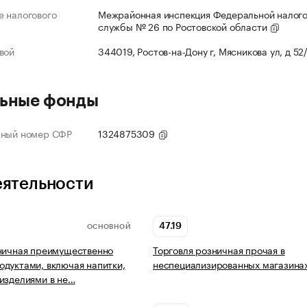
 налогового
Межрайонная инспекция Федеральной налог
службы № 26 по Ростовской области
вой
344019, Ростов-на-Дону г, Мясникова ул, д 52
ьные фонды
нный номер СФР
1324875309
еятельности
47.19
ОСНОВНОЙ
ничная преимущественно
Торговля розничная прочая в
дуктами, включая напитки,
неспециализированных магазина
изделиями в не…