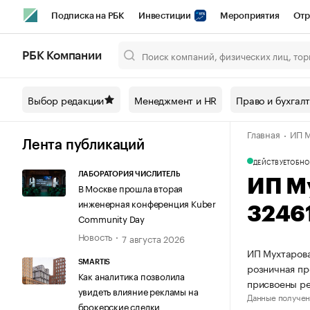
Подписка на РБК
Инвестиции
Мероприятия
Отр
Спорт
Школа управления РБК
РБК Образование
РБ
РБК Компании
Город
Стиль
Крипто
РБК Бизнес-среда
Дискусси
Выбор редакции
Менеджмент и HR
Право и бухгал
Спецпроекты СПб
Конференции СПб
Спецпроекты
Главная
ИП М
Технологии и медиа
Финансы
Рынок наличной валют
Лента публикаций
ДЕЙСТВУЕТ
ОБНО
ЛАБОРАТОРИЯ ЧИСЛИТЕЛЬ
ИП М
В Москве прошла вторая
инженерная конференция Kuber
3246
Community Day
Новость
7 августа 2026
ИП Мухтарова
SMARTIS
розничная пр
Как аналитика позволила
присвоены р
увидеть влияние рекламы на
Данные получен
брокерские сделки