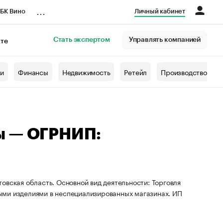
...
БК Вино
Личный кабинет
Стать экспертом
Управлять компанией
кте
азета
жи
Финансы
Недвижимость
Ретейл
Производство
ы — ОГРНИП:
овская область. Основной вид деятельности: Торговля
ыми изделиями в неспециализированных магазинах. ИП