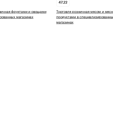
47.22
ничная фруктами и овощами
Торговля розничная мясом и мяс
рованных магазинах
продуктами в специализированн
магазинах