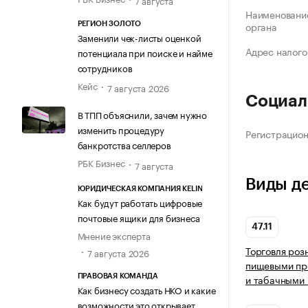
7 августа
Наименование
органа
РЕГИОН ЗОЛОТО
Заменили чек-листы оценкой
Адрес налого
потенциала при поиске и найме
сотрудников
Кейс
7 августа 2026
Социал
В ТПП объяснили, зачем нужно
изменить процедуру
Регистрацио
банкротства селлеров
РБК Бизнес
7 августа
Виды д
ЮРИДИЧЕСКАЯ КОМПАНИЯ KELIN
Как будут работать цифровые
почтовые ящики для бизнеса
47.11
Мнение эксперта
Торговля роз
7 августа 2026
пищевыми про
и табачными 
ПРАВОВАЯ КОМАНДА
Как бизнесу создать НКО и какие
возможности это открывает