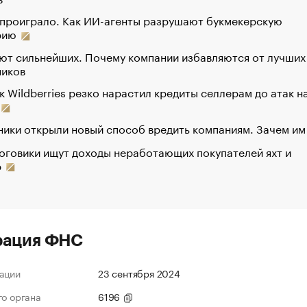
 проиграло. Как ИИ-агенты разрушают букмекерскую
рию
ют сильнейших. Почему компании избавляются от лучших
ников
к Wildberries резко нарастил кредиты селлерам до атак н
ики открыли новый способ вредить компаниям. Зачем им
оговики ищут доходы неработающих покупателей яхт и
р
рация ФНС
ации
23 сентября 2024
го органа
6196