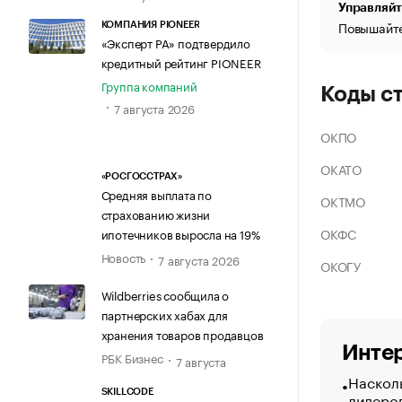
Управляйт
Повышайте
КОМПАНИЯ PIONEER
«Эксперт РА» подтвердило
кредитный рейтинг PIONEER
Группа компаний
Коды с
7 августа 2026
ОКПО
ОКАТО
«РОСГОССТРАХ»
Средняя выплата по
ОКТМО
страхованию жизни
ОКФС
ипотечников выросла на 19%
Новость
7 августа 2026
ОКОГУ
Wildberries сообщила о
партнерских хабах для
хранения товаров продавцов
Интер
РБК Бизнес
7 августа
Насколь
SKILLCODE
лидеро