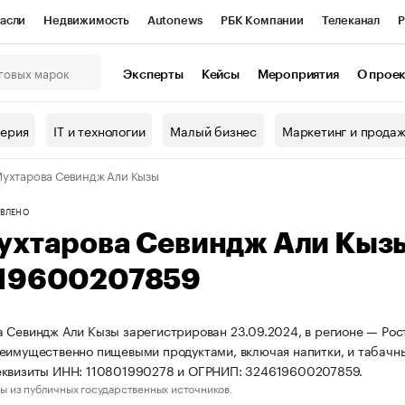
асли
Недвижимость
Autonews
РБК Компании
Телеканал
Р
К Курсы
РБК Life
Тренды
Визионеры
Национальные проекты
Эксперты
Кейсы
Мероприятия
О прое
онный клуб
Исследования
Кредитные рейтинги
Франшизы
Г
терия
IT и технологии
Малый бизнес
Маркетинг и прода
Проверка контрагентов
Политика
Экономика
Бизнес
ухтарова Севиндж Али Кызы
ы
ВЛЕНО
ухтарова Севиндж Али Кыз
19600207859
 Севиндж Али Кызы зарегистрирован 23.09.2024, в регионе — Рост
еимущественно пищевыми продуктами, включая напитки, и табачн
еквизиты ИНН: 110801990278 и ОГРНИП: 324619600207859.
ы из публичных государственных источников.