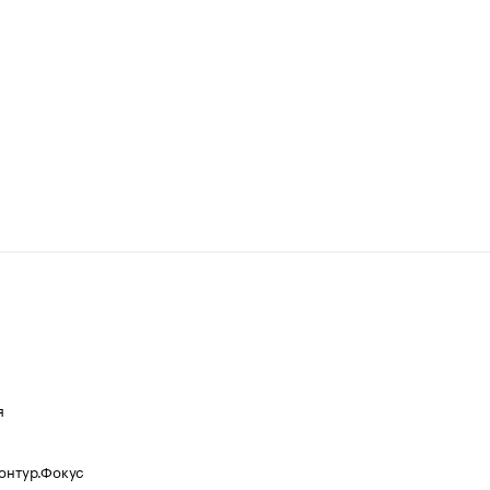
я
Контур.Фокус