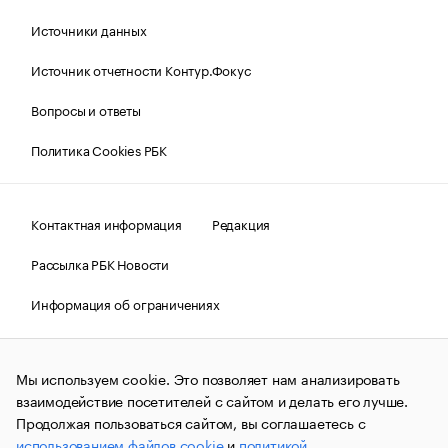
Источники данных
Источник отчетности Контур.Фокус
Вопросы и ответы
Политика Cookies РБК
Контактная информация
Редакция
Рассылка РБК Новости
Информация об ограничениях
Правовая информация
О соблюдении авторских прав
Мы используем cookie. Это позволяет нам анализировать
© АО «РОСБИЗНЕСКОНСАЛТИНГ»,
1995–2026.
Сообщения
и материалы информационного агентства «РБК»
взаимодействие посетителей с сайтом и делать его лучше.
(зарегистрировано Федеральной службой по надзору в сфере
Продолжая пользоваться сайтом, вы соглашаетесь с
связи, информационных технологий и массовых
использованием файлов cookie
и
политикой
коммуникаций (Роскомнадзор) 09.12.2015 за номером ИА