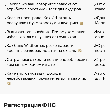
Насколько ваш авторитет зависит от
«От спо
атрибутов престижа? Тест для лидеров
глава к
Казино проиграло. Как ИИ-агенты
«Деньги
разрушают букмекерскую индустрию
Маск в 
Выживают сильнейших. Почему компании
Функции
избавляются от лучших сотрудников
основ э
Как банк Wildberries резко нарастил
ЕС раз
кредиты селлерам до атак на склады
нефти —
Сотрудники открыли новый способ вредить
Стресс 
компаниям. Зачем им это
доходов
Как налоговики ищут доходы
Что обв
неработающих покупателей яхт и квартир
для Tel
Регистрация ФНС