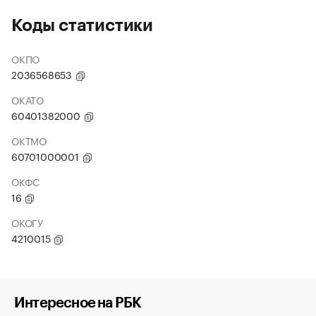
Коды статистики
ОКПО
2036568653
ОКАТО
60401382000
ОКТМО
60701000001
ОКФС
16
ОКОГУ
4210015
Интересное на РБК