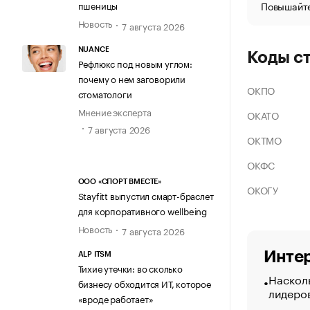
Повышайте
пшеницы
Новость
7 августа 2026
NUANCE
Коды с
Рефлюкс под новым углом:
почему о нем заговорили
ОКПО
стоматологи
Мнение эксперта
ОКАТО
7 августа 2026
ОКТМО
ОКФС
ООО «СПОРТ ВМЕСТЕ»
ОКОГУ
Stayfitt выпустил смарт-браслет
для корпоративного wellbeing
Новость
7 августа 2026
Интер
ALP ITSM
Тихие утечки: во сколько
Насколь
бизнесу обходится ИТ, которое
лидеро
«вроде работает»