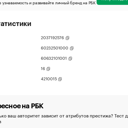
 узнаваемость и развивайте личный бренд на РБК
татистики
2037192576
60232501000
60632101001
16
4210015
есное на РБК
ко ваш авторитет зависит от атрибутов престижа? Тест д
в