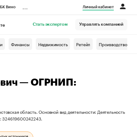
...
БК Вино
Личный кабинет
Стать экспертом
Управлять компанией
кте
азета
жи
Финансы
Недвижимость
Ретейл
Производство
евич — ОГРНИП:
стовская область. Основной вид деятельности: Деятельность
П: 324619600242243.
ытых источников.