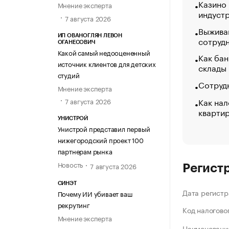
Казино
Мнение эксперта
индуст
7 августа 2026
Выжива
ИП ОВАНОГЛЯН ЛЕВОН
сотруд
ОГАНЕСОВИЧ
Какой самый недооцененный
Как бан
источник клиентов для детских
склады
студий
Сотрудн
Мнение эксперта
Как нал
7 августа 2026
кварти
УНИСТРОЙ
Унистрой представил первый
нижегородский проект 100
партнерам рынка
Новость
7 августа 2026
Регист
СИНЭТ
Дата регистр
Почему ИИ убивает ваш
рекрутинг
Код налогово
Мнение эксперта
Наименование