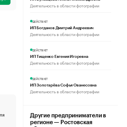
Деятельность в области фотографии
ДЕЙСТВУЕТ
ИП Богданов Дмитрий Андреевич
Деятельность в области фотографии
ДЕЙСТВУЕТ
ИП Тищенко Евгения Игоревна
Деятельность в области фотографии
ДЕЙСТВУЕТ
ИП Золотарёва Софья Ованесовна
Деятельность в области фотографии
ля
«От спорта тело стареет иначе». Как живет глава ко
Другие предприниматели в
создавшей GTA
регионе — Ростовская