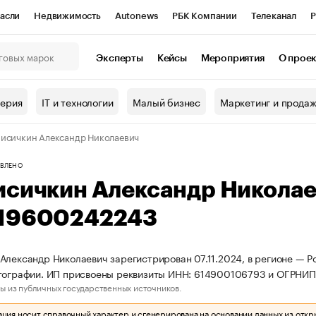
асли
Недвижимость
Autonews
РБК Компании
Телеканал
Р
К Курсы
РБК Life
Тренды
Визионеры
Национальные проекты
Эксперты
Кейсы
Мероприятия
О прое
онный клуб
Исследования
Кредитные рейтинги
Франшизы
Г
терия
IT и технологии
Малый бизнес
Маркетинг и прода
Проверка контрагентов
Политика
Экономика
Бизнес
исичкин Александр Николаевич
ы
ВЛЕНО
исичкин Александр Никола
19600242243
Александр Николаевич зарегистрирован 07.11.2024, в регионе — Ро
отографии. ИП присвоены реквизиты ИНН: 614900106793 и ОГРНИ
ы из публичных государственных источников.
ия носит справочный характер и сгенерирована на основании данных из откр