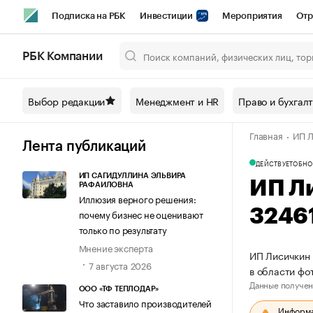
Подписка на РБК
Инвестиции
Мероприятия
Отр
Спорт
Школа управления РБК
РБК Образование
РБ
РБК Компании
Город
Стиль
Крипто
РБК Бизнес-среда
Дискусси
Выбор редакции
Менеджмент и HR
Право и бухгал
Спецпроекты СПб
Конференции СПб
Спецпроекты
Главная
ИП Л
Технологии и медиа
Финансы
Рынок наличной валют
Лента публикаций
ДЕЙСТВУЕТ
ОБНО
ИП САГИДУЛЛИНА ЭЛЬВИРА
ИП Л
РАФАИЛОВНА
Иллюзия верного решения:
3246
почему бизнес не оценивают
только по результату
Мнение эксперта
ИП Лисичкин 
7 августа 2026
в области ф
Данные получен
ООО «ТФ ТЕПЛОДАР»
Что заставило производителей
Информац