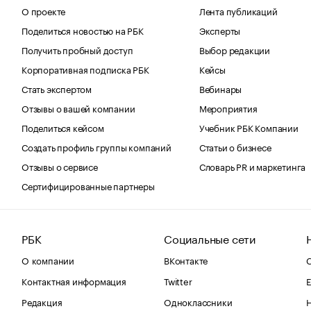
О проекте
Лента публикаций
Поделиться новостью на РБК
Эксперты
Получить пробный доступ
Выбор редакции
Корпоративная подписка РБК
Кейсы
Стать экспертом
Вебинары
Отзывы о вашей компании
Мероприятия
Поделиться кейсом
Учебник РБК Компании
Создать профиль группы компаний
Статьи о бизнесе
Отзывы о сервисе
Словарь PR и маркетинга
Сертифицированные партнеры
РБК
Социальные сети
О компании
ВКонтакте
С
Контактная информация
Twitter
Е
Редакция
Одноклассники