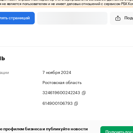
 не является пользователем и не имеет деловых отношений с сервисом РБК Ко
Под
лять страницей
ль
ации
7 ноября 2024
Ростовская область
324619600242243
614900106793
е профилем бизнеса и публикуйте новости
Получить дос