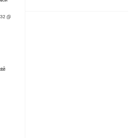
/32
лей