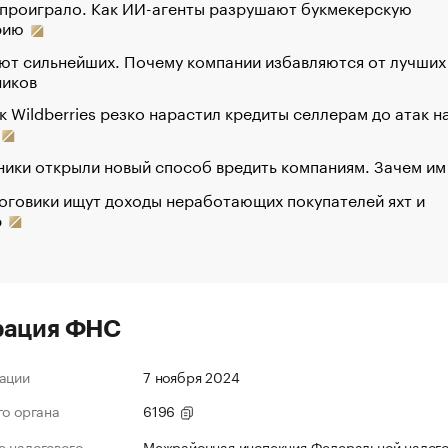
 проиграло. Как ИИ-агенты разрушают букмекерскую
рию
ют сильнейших. Почему компании избавляются от лучших
ников
к Wildberries резко нарастил кредиты селлерам до атак н
ики открыли новый способ вредить компаниям. Зачем им
оговики ищут доходы неработающих покупателей яхт и
р
рация ФНС
ации
7 ноября 2024
го органа
6196
 налогового
Межрайонная инспекция Федеральной налог