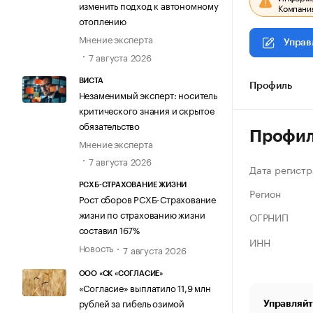
изменить подход к автономному
Компания
отоплению
Мнение эксперта
Управ
7 августа 2026
ВИСТА
Профиль
Незаменимый эксперт: носитель
критического знания и скрытое
обязательство
Профи
Мнение эксперта
7 августа 2026
Дата регистр
РСХБ-СТРАХОВАНИЕ ЖИЗНИ
Регион
Рост сборов РСХБ-Страхование
жизни по страхованию жизни
ОГРНИП
составил 167%
ИНН
Новость
7 августа 2026
ООО «СК «СОГЛАСИЕ»
«Согласие» выплатило 11,9 млн
рублей за гибель озимой
Управляйт