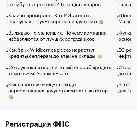
атрибутов престижа? Тест для лидеров
глава к
Казино проиграло. Как ИИ-агенты
«Деньги
разрушают букмекерскую индустрию
Маск в 
Выживают сильнейших. Почему компании
Функции
избавляются от лучших сотрудников
основ э
Как банк Wildberries резко нарастил
ЕС раз
кредиты селлерам до атак на склады
нефти —
Сотрудники открыли новый способ вредить
Стресс 
компаниям. Зачем им это
доходов
Как налоговики ищут доходы
Что обв
неработающих покупателей яхт и квартир
для Tel
Регистрация ФНС