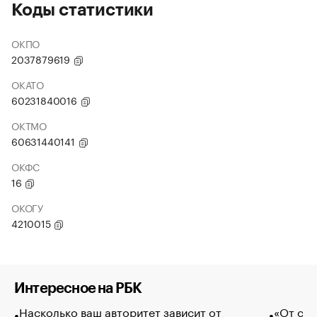
Коды статистики
ОКПО
2037879619
ОКАТО
60231840016
ОКТМО
60631440141
ОКФС
16
ОКОГУ
4210015
Интересное на РБК
Насколько ваш авторитет зависит от
«От спо