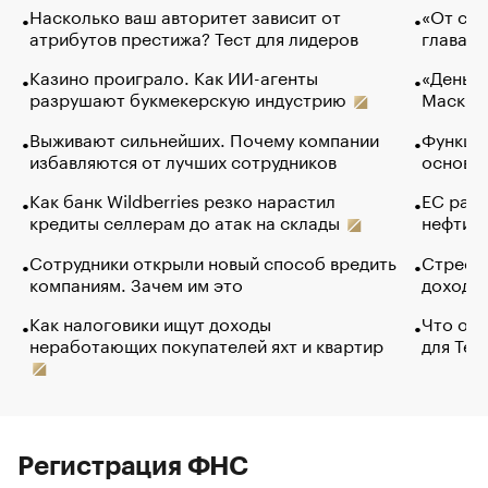
Насколько ваш авторитет зависит от
«От спо
атрибутов престижа? Тест для лидеров
глава к
Казино проиграло. Как ИИ-агенты
«Деньги
разрушают букмекерскую индустрию
Маск в 
Выживают сильнейших. Почему компании
Функции
избавляются от лучших сотрудников
основ э
Как банк Wildberries резко нарастил
ЕС раз
кредиты селлерам до атак на склады
нефти —
Сотрудники открыли новый способ вредить
Стресс 
компаниям. Зачем им это
доходов
Как налоговики ищут доходы
Что обв
неработающих покупателей яхт и квартир
для Tel
Регистрация ФНС