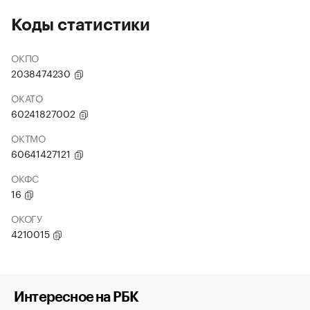
Коды статистики
ОКПО
2038474230
ОКАТО
60241827002
ОКТМО
60641427121
ОКФС
16
ОКОГУ
4210015
Интересное на РБК