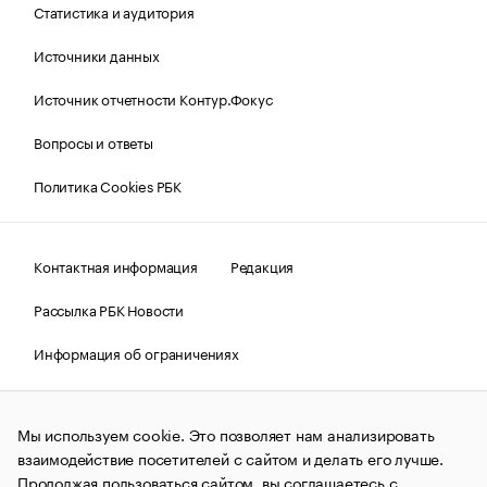
Статистика и аудитория
Источники данных
Источник отчетности Контур.Фокус
Вопросы и ответы
Политика Cookies РБК
Контактная информация
Редакция
Рассылка РБК Новости
Информация об ограничениях
Правовая информация
О соблюдении авторских прав
Мы используем cookie. Это позволяет нам анализировать
© АО «РОСБИЗНЕСКОНСАЛТИНГ»,
1995–2026.
Сообщения
и материалы информационного агентства «РБК»
взаимодействие посетителей с сайтом и делать его лучше.
(зарегистрировано Федеральной службой по надзору в сфере
Продолжая пользоваться сайтом, вы соглашаетесь с