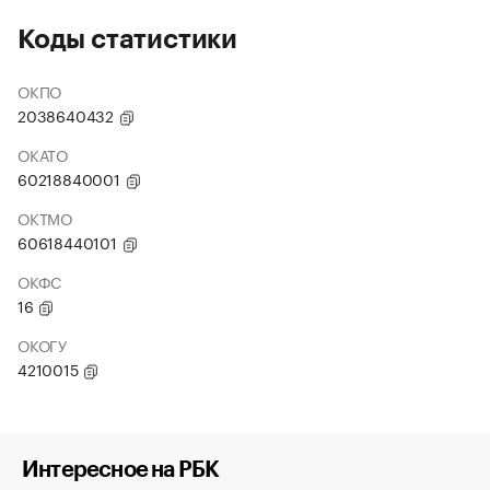
Коды статистики
ОКПО
2038640432
ОКАТО
60218840001
ОКТМО
60618440101
ОКФС
16
ОКОГУ
4210015
Интересное на РБК