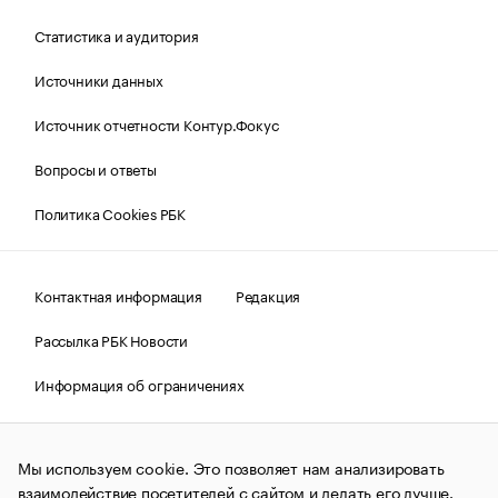
Статистика и аудитория
Источники данных
Источник отчетности Контур.Фокус
Вопросы и ответы
Политика Cookies РБК
Контактная информация
Редакция
Рассылка РБК Новости
Информация об ограничениях
Правовая информация
О соблюдении авторских прав
Мы используем cookie. Это позволяет нам анализировать
© АО «РОСБИЗНЕСКОНСАЛТИНГ»,
1995–2026.
Сообщения
и материалы информационного агентства «РБК»
взаимодействие посетителей с сайтом и делать его лучше.