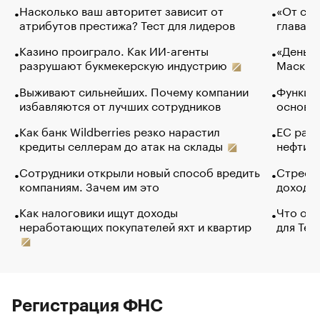
Насколько ваш авторитет зависит от
«От спо
атрибутов престижа? Тест для лидеров
глава к
Казино проиграло. Как ИИ-агенты
«Деньги
разрушают букмекерскую индустрию
Маск в 
Выживают сильнейших. Почему компании
Функции
избавляются от лучших сотрудников
основ э
Как банк Wildberries резко нарастил
ЕС раз
кредиты селлерам до атак на склады
нефти —
Сотрудники открыли новый способ вредить
Стресс 
компаниям. Зачем им это
доходов
Как налоговики ищут доходы
Что обв
неработающих покупателей яхт и квартир
для Tel
Регистрация ФНС