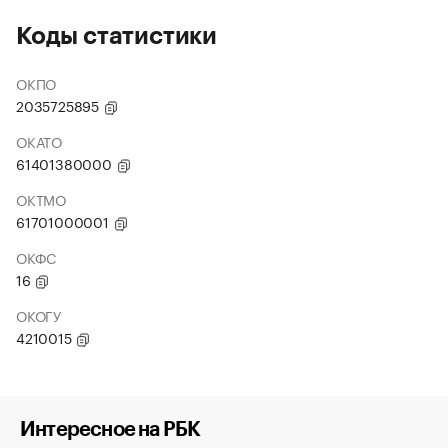
Коды статистики
ОКПО
2035725895
ОКАТО
61401380000
ОКТМО
61701000001
ОКФС
16
ОКОГУ
4210015
Интересное на РБК