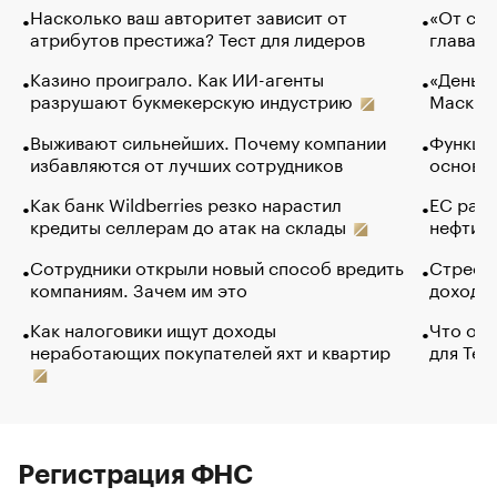
Насколько ваш авторитет зависит от
«От спо
атрибутов престижа? Тест для лидеров
глава к
Казино проиграло. Как ИИ-агенты
«Деньги
разрушают букмекерскую индустрию
Маск в 
Выживают сильнейших. Почему компании
Функции
избавляются от лучших сотрудников
основ э
Как банк Wildberries резко нарастил
ЕС раз
кредиты селлерам до атак на склады
нефти —
Сотрудники открыли новый способ вредить
Стресс 
компаниям. Зачем им это
доходов
Как налоговики ищут доходы
Что обв
неработающих покупателей яхт и квартир
для Tel
Регистрация ФНС