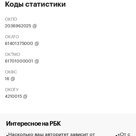
Коды статистики
ОКПО
2036962025
ОКАТО
61401375000
ОКТМО
61701000001
ОКФС
16
ОКОГУ
4210015
Интересное на РБК
Насколько ваш авторитет зависит от
«От спо