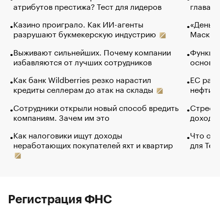
атрибутов престижа? Тест для лидеров
глава к
Казино проиграло. Как ИИ-агенты
«Деньги
разрушают букмекерскую индустрию
Маск в 
Выживают сильнейших. Почему компании
Функции
избавляются от лучших сотрудников
основ э
Как банк Wildberries резко нарастил
ЕС раз
кредиты селлерам до атак на склады
нефти —
Сотрудники открыли новый способ вредить
Стресс 
компаниям. Зачем им это
доходов
Как налоговики ищут доходы
Что обв
неработающих покупателей яхт и квартир
для Tel
Регистрация ФНС