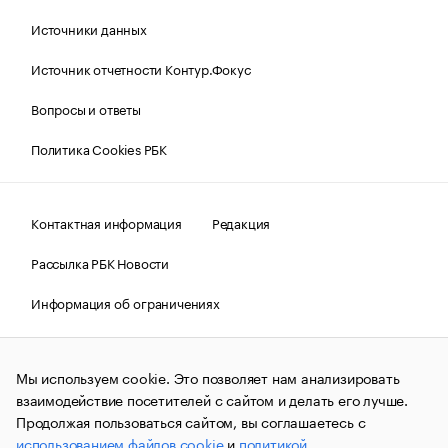
Источники данных
Источник отчетности Контур.Фокус
Вопросы и ответы
Политика Cookies РБК
Контактная информация
Редакция
Рассылка РБК Новости
Информация об ограничениях
Правовая информация
О соблюдении авторских прав
Мы используем cookie. Это позволяет нам анализировать
© АО «РОСБИЗНЕСКОНСАЛТИНГ»,
1995–2026.
Сообщения
и материалы информационного агентства «РБК»
взаимодействие посетителей с сайтом и делать его лучше.
(зарегистрировано Федеральной службой по надзору в сфере
Продолжая пользоваться сайтом, вы соглашаетесь с
связи, информационных технологий и массовых
использованием файлов cookie
и
политикой
коммуникаций (Роскомнадзор) 09.12.2015 за номером ИА