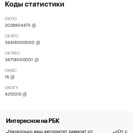
Коды статистики
ОКПО
2028804475
ОКАТО
36418000000
ОКТМО
36718000001
ОКФС
16
ОКОГУ
4210015
Интересное на РБК
Насколько ваш авторитет зависит от
«От спо