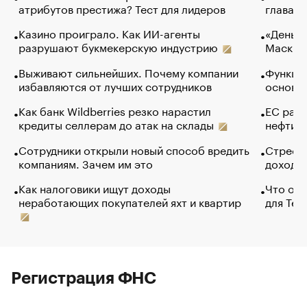
атрибутов престижа? Тест для лидеров
глава к
Казино проиграло. Как ИИ-агенты
«Деньги
разрушают букмекерскую индустрию
Маск в 
Выживают сильнейших. Почему компании
Функции
избавляются от лучших сотрудников
основ э
Как банк Wildberries резко нарастил
ЕС раз
кредиты селлерам до атак на склады
нефти —
Сотрудники открыли новый способ вредить
Стресс 
компаниям. Зачем им это
доходов
Как налоговики ищут доходы
Что обв
неработающих покупателей яхт и квартир
для Tel
Регистрация ФНС