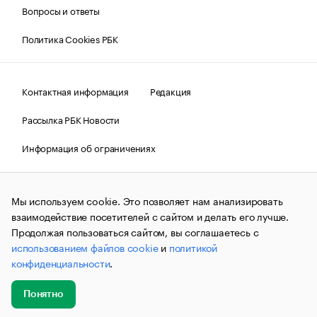
Вопросы и ответы
Политика Cookies РБК
Контактная информация
Редакция
Рассылка РБК Новости
Информация об ограничениях
Правовая информация
О соблюдении авторских прав
Мы используем cookie. Это позволяет нам анализировать
© АО «РОСБИЗНЕСКОНСАЛТИНГ»,
1995–2026.
Сообщения
и материалы информационного агентства «РБК»
взаимодействие посетителей с сайтом и делать его лучше.
(зарегистрировано Федеральной службой по надзору в сфере
Продолжая пользоваться сайтом, вы соглашаетесь с
связи, информационных технологий и массовых
использованием файлов cookie
и
политикой
коммуникаций (Роскомнадзор) 09.12.2015 за номером ИА
№ФС77-63848) сопровождаются пометкой «РБК». Отдельные
конфиденциальности
.
публикации могут содержать информацию,
не предназначенную для пользователей
до 18 лет.
companycardsfeedback@rbc.ru
Понятно
Добавить