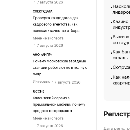
7 августа 2026
Насколь
лидеро
СПЕКТРДАТА
Проверка кандидатов для
Казино
кадрового агентства: как
индуст
повысить качество отбора
Выжива
Мнение эксперта
сотруд
7 августа 2026
Как бан
склады
АНО «АИПР»
Почему московские зарядные
Сотрудн
станции работают не в полную
силу
Как нал
Интервью
кварти
7 августа 2026
RICCHE
Клиентский сервис в
премиальной мебели: почему
продают не продавцы
Регист
Мнение эксперта
7 августа 2026
Дата регистр