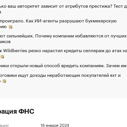
ко ваш авторитет зависит от атрибутов престижа? Тест д
в
 проиграло. Как ИИ-агенты разрушают букмекерскую
рию
ют сильнейших. Почему компании избавляются от лучших
ников
к Wildberries резко нарастил кредиты селлерам до атак н
ики открыли новый способ вредить компаниям. Зачем им
оговики ищут доходы неработающих покупателей яхт и
р
рация ФНС
ации
16 января 2024