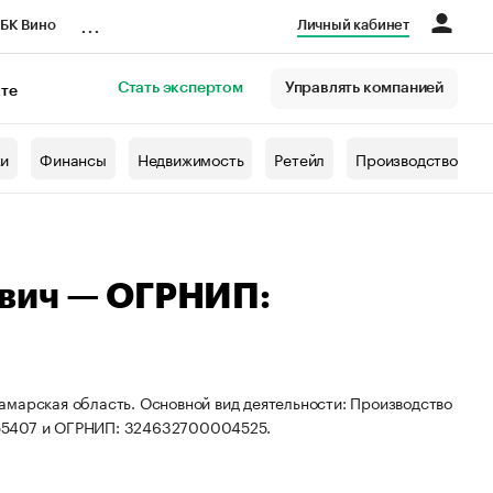
...
БК Вино
Личный кабинет
Стать экспертом
Управлять компанией
кте
азета
жи
Финансы
Недвижимость
Ретейл
Производство
вич — ОГРНИП:
амарская область. Основной вид деятельности: Производство
155407 и ОГРНИП: 324632700004525.