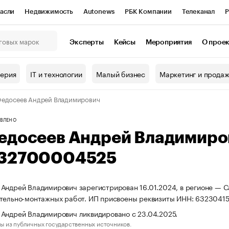
асли
Недвижимость
Autonews
РБК Компании
Телеканал
Р
К Курсы
РБК Life
Тренды
Визионеры
Национальные проекты
Эксперты
Кейсы
Мероприятия
О прое
онный клуб
Исследования
Кредитные рейтинги
Франшизы
Г
терия
IT и технологии
Малый бизнес
Маркетинг и прода
Проверка контрагентов
Политика
Экономика
Бизнес
едосеев Андрей Владимирович
ы
ВЛЕНО
едосеев Андрей Владимиро
32700004525
Андрей Владимирович зарегистрирован 16.01.2024, в регионе — С
ительно-монтажных работ. ИП присвоены реквизиты ИНН: 632304
Андрей Владимирович ликвидировано с 23.04.2025.
ы из публичных государственных источников.