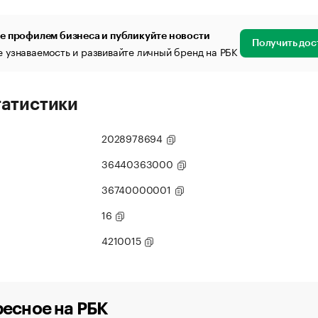
е профилем бизнеса и публикуйте новости
Получить дос
 узнаваемость и развивайте личный бренд на РБК
татистики
2028978694
36440363000
36740000001
16
4210015
есное на РБК