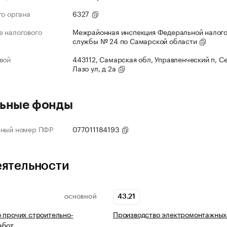
го органа
6327
 налогового
Межрайонная инспекция Федеральной налог
службы № 24 по Самарской области
вой
443112, Самарская обл, Управленческий п, С
Лазо ул, д 2а
ьные фонды
нный номер ПФР
077011184193
еятельности
43.21
ОСНОВНОЙ
 прочих строительно-
Производство электромонтажных
абот