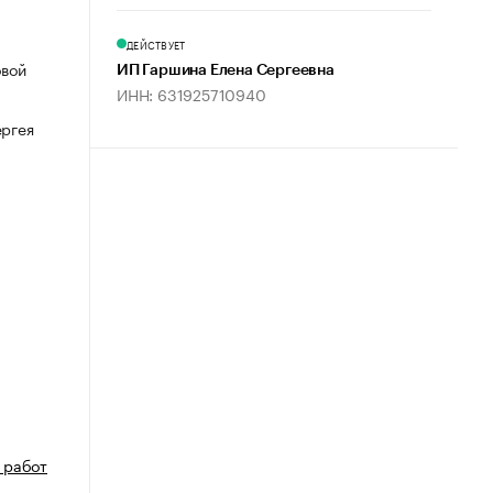
ДЕЙСТВУЕТ
овой
ИП Гаршина Елена Сергеевна
ИНН: 631925710940
ергея
 работ