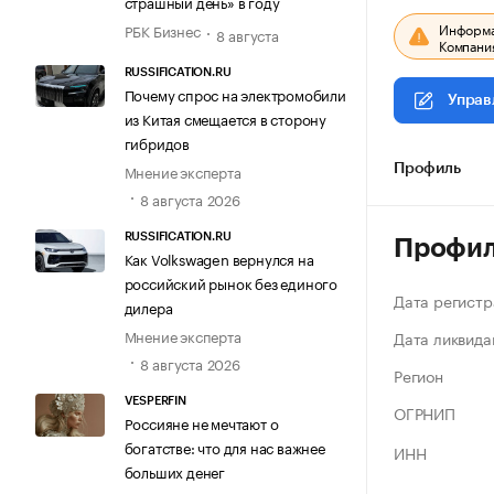
страшный день» в году
Информац
РБК Бизнес
8 августа
Компания
RUSSIFICATION.RU
Почему спрос на электромобили
Управ
из Китая смещается в сторону
гибридов
Мнение эксперта
Профиль
8 августа 2026
RUSSIFICATION.RU
Профи
Как Volkswagen вернулся на
российский рынок без единого
Дата регистр
дилера
Мнение эксперта
Дата ликвида
8 августа 2026
Регион
VESPERFIN
ОГРНИП
Россияне не мечтают о
богатстве: что для нас важнее
ИНН
больших денег