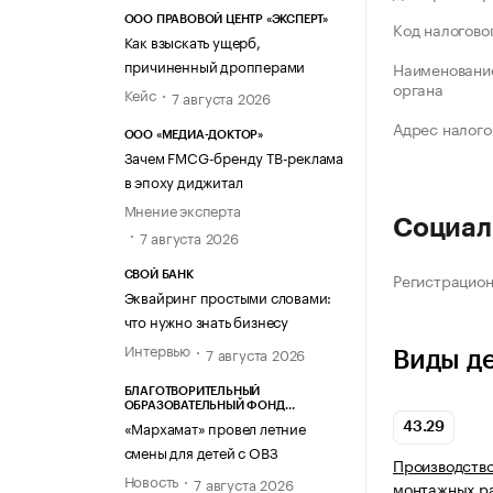
ООО ПРАВОВОЙ ЦЕНТР «ЭКСПЕРТ»
Код налогово
Как взыскать ущерб,
причиненный дропперами
Наименование
органа
Кейс
7 августа 2026
Адрес налого
ООО «МЕДИА-ДОКТОР»
Зачем FMCG-бренду ТВ-реклама
в эпоху диджитал
Мнение эксперта
Социал
7 августа 2026
Регистрацио
СВОЙ БАНК
Эквайринг простыми словами:
что нужно знать бизнесу
Интервью
7 августа 2026
Виды д
БЛАГОТВОРИТЕЛЬНЫЙ
ОБРАЗОВАТЕЛЬНЫЙ ФОНД
«МАРХАМАТ»
«Мархамат» провел летние
43.29
смены для детей с ОВЗ
Производство
Новость
7 августа 2026
монтажных р