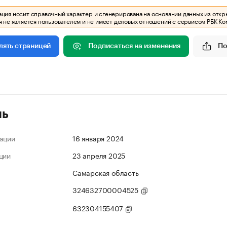
ия носит справочный характер и сгенерирована на основании данных из откр
 не является пользователем и не имеет деловых отношений с сервисом РБК Ко
Подписаться на изменения
По
лять страницей
ль
ации
16 января 2024
ции
23 апреля 2025
Самарская область
324632700004525
632304155407