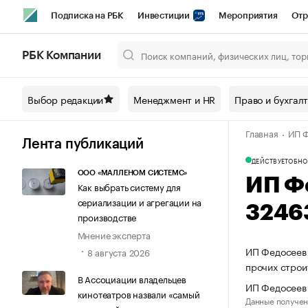
Подписка на РБК
Инвестиции
Мероприятия
Отр
Спорт
Школа управления РБК
РБК Образование
РБ
РБК Компании
Город
Стиль
Крипто
РБК Бизнес-среда
Дискусси
Выбор редакции
Менеджмент и HR
Право и бухгал
Спецпроекты СПб
Конференции СПб
Спецпроекты
Главная
ИП Ф
Технологии и медиа
Финансы
Рынок наличной валют
Лента публикаций
ДЕЙСТВУЕТ
ОБНО
ООО «МАЛЛЕНОМ СИСТЕМС»
ИП Ф
Как выбрать систему для
сериализации и агрегации на
3246
производстве
Мнение эксперта
ИП Федосеев 
8 августа 2026
прочих стро
В Ассоциации владельцев
ИП Федосеев 
кинотеатров назвали «самый
Данные получен