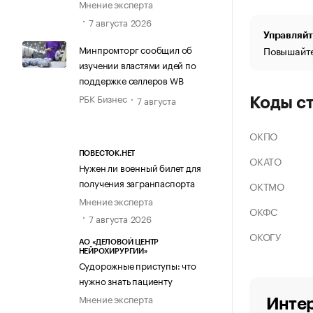
Мнение эксперта
7 августа 2026
Управляйт
Минпромторг сообщил об
Повышайте
изучении властями идей по
поддержке селлеров WB
РБК Бизнес
7 августа
Коды с
ОКПО
ПОВЕСТОК.НЕТ
ОКАТО
Нужен ли военный билет для
получения загранпаспорта
ОКТМО
Мнение эксперта
ОКФС
7 августа 2026
ОКОГУ
АО «ДЕЛОВОЙ ЦЕНТР
НЕЙРОХИРУРГИИ»
Судорожные приступы: что
нужно знать пациенту
Мнение эксперта
Интер