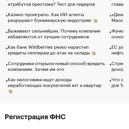
атрибутов престижа? Тест для лидеров
глава к
Казино проиграло. Как ИИ-агенты
«Деньги
разрушают букмекерскую индустрию
Маск в 
Выживают сильнейших. Почему компании
Функции
избавляются от лучших сотрудников
основ э
Как банк Wildberries резко нарастил
ЕС раз
кредиты селлерам до атак на склады
нефти —
Сотрудники открыли новый способ вредить
Стресс 
компаниям. Зачем им это
доходов
Как налоговики ищут доходы
Что обв
неработающих покупателей яхт и квартир
для Tel
Регистрация ФНС