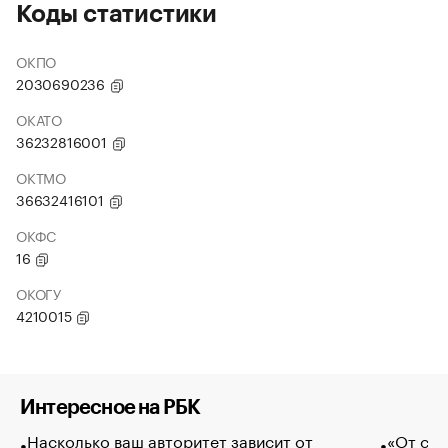
Коды статистики
ОКПО
2030690236
ОКАТО
36232816001
ОКТМО
36632416101
ОКФС
16
ОКОГУ
4210015
Интересное на РБК
Насколько ваш авторитет зависит от
«От спо