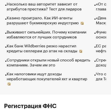
Насколько ваш авторитет зависит от
«От спо
атрибутов престижа? Тест для лидеров
глава к
Казино проиграло. Как ИИ-агенты
«Деньги
разрушают букмекерскую индустрию
Маск в 
Выживают сильнейших. Почему компании
Функции
избавляются от лучших сотрудников
основ э
Как банк Wildberries резко нарастил
ЕС раз
кредиты селлерам до атак на склады
нефти —
Сотрудники открыли новый способ вредить
Стресс 
компаниям. Зачем им это
доходов
Как налоговики ищут доходы
Что обв
неработающих покупателей яхт и квартир
для Tel
Регистрация ФНС