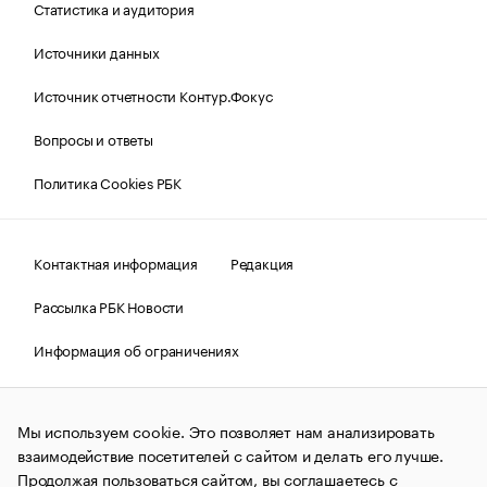
Статистика и аудитория
Источники данных
Источник отчетности Контур.Фокус
Вопросы и ответы
Политика Cookies РБК
Контактная информация
Редакция
Рассылка РБК Новости
Информация об ограничениях
Правовая информация
О соблюдении авторских прав
Мы используем cookie. Это позволяет нам анализировать
© АО «РОСБИЗНЕСКОНСАЛТИНГ»,
1995–2026.
Сообщения
и материалы информационного агентства «РБК»
взаимодействие посетителей с сайтом и делать его лучше.
(зарегистрировано Федеральной службой по надзору в сфере
Продолжая пользоваться сайтом, вы соглашаетесь с
связи, информационных технологий и массовых