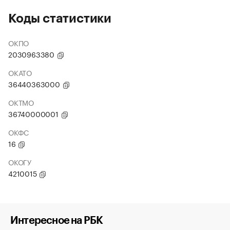
Коды статистики
ОКПО
2030963380
ОКАТО
36440363000
ОКТМО
36740000001
ОКФС
16
ОКОГУ
4210015
Интересное на РБК