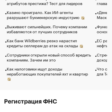
атрибутов престижа? Тест для лидеров
глава к
Казино проиграло. Как ИИ-агенты
«Деньги
разрушают букмекерскую индустрию
Маск в 
Выживают сильнейших. Почему компании
Функции
избавляются от лучших сотрудников
основ э
Как банк Wildberries резко нарастил
ЕС раз
кредиты селлерам до атак на склады
нефти —
Сотрудники открыли новый способ вредить
Стресс 
компаниям. Зачем им это
доходов
Как налоговики ищут доходы
Что обв
неработающих покупателей яхт и квартир
для Tel
Регистрация ФНС