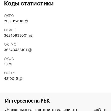
Коды статистики
ОКПО
2033124118
ОКАТО
36240833001
ОКТМО
36640433101
ОКФС
16
ОКОГУ
4210015
Интересное на РБК
Насколько ваш авторитет зависит от
«От спо