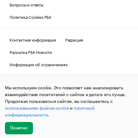
Вопросы и ответы
Политика Cookies РБК
Контактная информация
Редакция
Рассылка РБК Новости
Информация об ограничениях
Правовая информация
О соблюдении авторских прав
Мы используем cookie. Это позволяет нам анализировать
© АО «РОСБИЗНЕСКОНСАЛТИНГ»,
1995–2026.
Сообщения
и материалы информационного агентства «РБК»
взаимодействие посетителей с сайтом и делать его лучше.
(зарегистрировано Федеральной службой по надзору в сфере
Продолжая пользоваться сайтом, вы соглашаетесь с
связи, информационных технологий и массовых
использованием файлов cookie
и
политикой
коммуникаций (Роскомнадзор) 09.12.2015 за номером ИА
№ФС77-63848) сопровождаются пометкой «РБК». Отдельные
конфиденциальности
.
публикации могут содержать информацию,
не предназначенную для пользователей
до 18 лет.
companycardsfeedback@rbc.ru
Понятно
Добавить