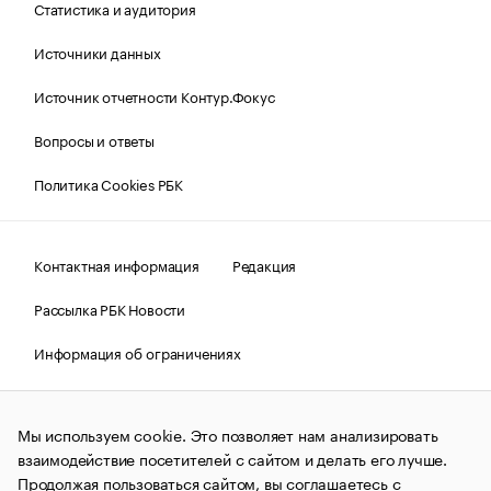
Статистика и аудитория
Источники данных
Источник отчетности Контур.Фокус
Вопросы и ответы
Политика Cookies РБК
Контактная информация
Редакция
Рассылка РБК Новости
Информация об ограничениях
Правовая информация
О соблюдении авторских прав
Мы используем cookie. Это позволяет нам анализировать
© АО «РОСБИЗНЕСКОНСАЛТИНГ»,
1995–2026.
Сообщения
и материалы информационного агентства «РБК»
взаимодействие посетителей с сайтом и делать его лучше.
(зарегистрировано Федеральной службой по надзору в сфере
Продолжая пользоваться сайтом, вы соглашаетесь с
связи, информационных технологий и массовых