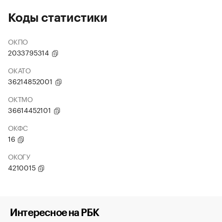
Коды статистики
ОКПО
2033795314
ОКАТО
36214852001
ОКТМО
36614452101
ОКФС
16
ОКОГУ
4210015
Интересное на РБК