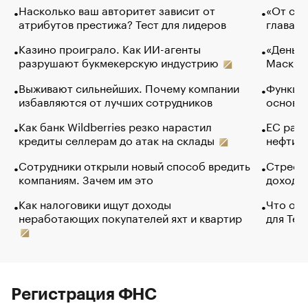
Насколько ваш авторитет зависит от
«От спо
атрибутов престижа? Тест для лидеров
глава к
Казино проиграло. Как ИИ-агенты
«Деньги
разрушают букмекерскую индустрию
Маск в 
Выживают сильнейших. Почему компании
Функции
избавляются от лучших сотрудников
основ э
Как банк Wildberries резко нарастил
ЕС раз
кредиты селлерам до атак на склады
нефти —
Сотрудники открыли новый способ вредить
Стресс 
компаниям. Зачем им это
доходов
Как налоговики ищут доходы
Что обв
неработающих покупателей яхт и квартир
для Tel
Регистрация ФНС