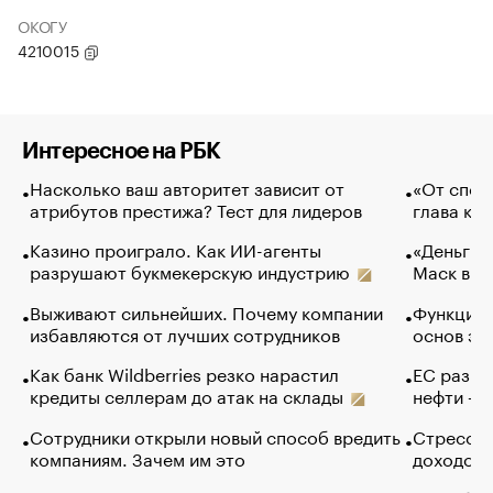
ОКОГУ
4210015
Интересное на РБК
Насколько ваш авторитет зависит от
«От спор
атрибутов престижа? Тест для лидеров
глава ко
Казино проиграло. Как ИИ-агенты
«Деньги б
разрушают букмекерскую индустрию
Маск в и
Выживают сильнейших. Почему компании
Функции 
избавляются от лучших сотрудников
основ эф
Как банк Wildberries резко нарастил
ЕС разре
кредиты селлерам до атак на склады
нефти — 
Сотрудники открыли новый способ вредить
Стресс о
компаниям. Зачем им это
доходов 