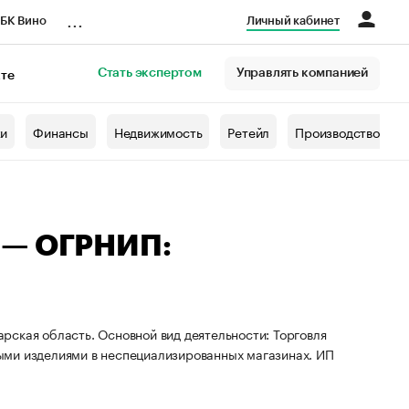
...
БК Вино
Личный кабинет
Стать экспертом
Управлять компанией
кте
азета
жи
Финансы
Недвижимость
Ретейл
Производство
 — ОГРНИП:
рская область. Основной вид деятельности: Торговля
ыми изделиями в неспециализированных магазинах. ИП