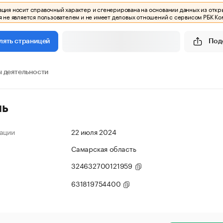
ия носит справочный характер и сгенерирована на основании данных из откр
 не является пользователем и не имеет деловых отношений с сервисом РБК Ко
Под
лять страницей
 деятельности
ль
ации
22 июля 2024
Самарская область
324632700121959
631819754400