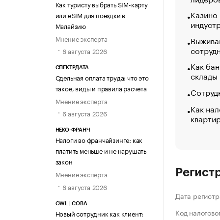
Как туристу выбрать SIM-карту
Казино
или eSIM для поездки в
индуст
Малайзию
Мнение эксперта
Выжива
сотруд
6 августа 2026
Как бан
СПЕКТРДАТА
склады
Сдельная оплата труда: что это
такое, виды и правила расчета
Сотрудн
Мнение эксперта
Как нал
6 августа 2026
кварти
НЕКО-ФРАНЧ
Налоги во франчайзинге: как
платить меньше и не нарушать
закон
Регист
Мнение эксперта
6 августа 2026
Дата регистр
OWL | СОВА
Код налогово
Новый сотрудник как клиент: