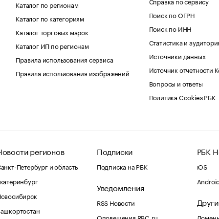
Справка по сервису
Каталог по регионам
Поиск по ОГРН
Каталог по категориям
Поиск по ИНН
Каталог торговых марок
Статистика и аудитори
Каталог ИП по регионам
Источники данных
Правила использования сервиса
Источник отчетности 
Правила использования изображений
Вопросы и ответы
Политика Cookies РБК
Новости регионов
Подписки
РБК Н
анкт-Петербург и область
Подписка на РБК
iOS
катеринбург
Androi
Уведомления
Новосибирск
Други
RSS Новости
Башкортостан
Оповещения RBC.ru
Домены