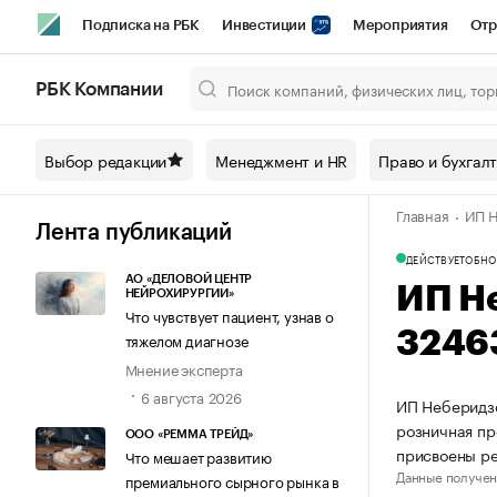
Подписка на РБК
Инвестиции
Мероприятия
Отр
Спорт
Школа управления РБК
РБК Образование
РБ
РБК Компании
Город
Стиль
Крипто
РБК Бизнес-среда
Дискусси
Выбор редакции
Менеджмент и HR
Право и бухгал
Спецпроекты СПб
Конференции СПб
Спецпроекты
Главная
ИП Н
Технологии и медиа
Финансы
Рынок наличной валют
Лента публикаций
ДЕЙСТВУЕТ
ОБНО
АО «ДЕЛОВОЙ ЦЕНТР
ИП Н
НЕЙРОХИРУРГИИ»
Что чувствует пациент, узнав о
3246
тяжелом диагнозе
Мнение эксперта
6 августа 2026
ИП Неберидзе
розничная пр
ООО «РЕММА ТРЕЙД»
присвоены р
Что мешает развитию
Данные получен
премиального сырного рынка в