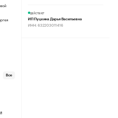
овой
ДЕЙСТВУЕТ
ергея
ИП Пуцкина Дарья Васильевна
ИНН: 632203011416
Все
ия