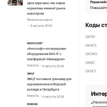
Цена парковки: как новые
Управляйт
Повышайте
нормативы изменят рынок
новостроек
Мнение эксперта
Коды с
6 августа 2026
ОКПО
ФИЛОСОФТ
ОКАТО
«Философт» интегрировал
ОКТМО
оборудование BAS-IP с
платформой «Мажордом»
ОКФС
Новость
6 августа 2026
ОКОГУ
ЭМЦТ
ЭМЦТ поставила тренажер для
судомехаников в Морской
колледж в Петербурге
Интер
Новость
6 августа 2026
Насколь
ESIM365
лидеро