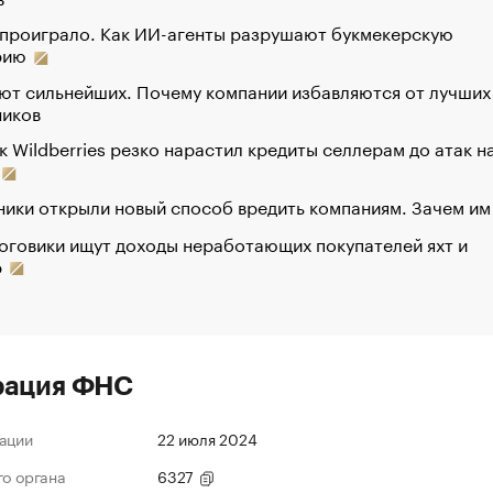
 проиграло. Как ИИ-агенты разрушают букмекерскую
рию
ют сильнейших. Почему компании избавляются от лучших
ников
к Wildberries резко нарастил кредиты селлерам до атак н
ики открыли новый способ вредить компаниям. Зачем им
оговики ищут доходы неработающих покупателей яхт и
р
рация ФНС
ации
22 июля 2024
го органа
6327