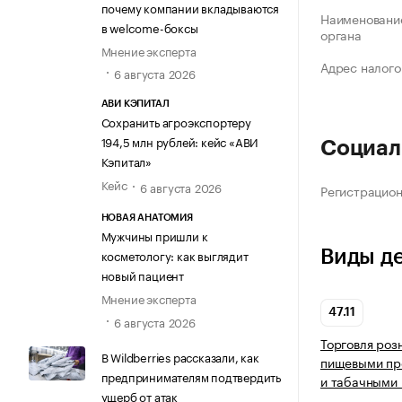
почему компании вкладываются
Наименование
в welcome-боксы
органа
Мнение эксперта
Адрес налого
6 августа 2026
АВИ КЭПИТАЛ
Сохранить агроэкспортеру
194,5 млн рублей: кейс «АВИ
Социал
Кэпитал»
Кейс
6 августа 2026
Регистрацио
НОВАЯ АНАТОМИЯ
Мужчины пришли к
Виды д
косметологу: как выглядит
новый пациент
Мнение эксперта
47.11
6 августа 2026
Торговля роз
В Wildberries рассказали, как
пищевыми про
предпринимателям подтвердить
и табачными 
ущерб от атак