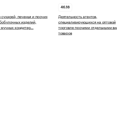
46.18
 сухарей, печенья и прочих
Деятельность агентов,
бобулочных изделий,
специализирующихся на оптовой
 мучных кондитер…
торговле прочими отдельными в
товаров