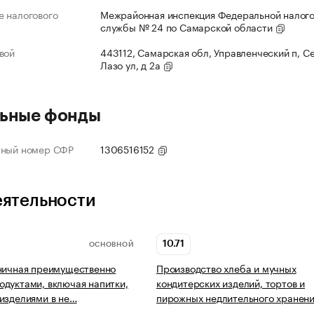
 налогового
Межрайонная инспекция Федеральной налог
службы № 24 по Самарской области
вой
443112, Самарская обл, Управленческий п, С
Лазо ул, д 2а
ьные фонды
нный номер СФР
1306516152
еятельности
10.71
ОСНОВНОЙ
ничная преимущественно
Производство хлеба и мучных
дуктами, включая напитки,
кондитерских изделий, тортов и
изделиями в не…
пирожных недлительного хранен