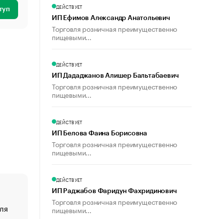
ДЕЙСТВУЕТ
туп
ИП Ефимов Александр Анатольевич
Торговля розничная преимущественно
пищевыми...
ДЕЙСТВУЕТ
ИП Дададжанов Алишер Бальтабаевич
Торговля розничная преимущественно
пищевыми...
ДЕЙСТВУЕТ
ИП Белова Фаина Борисовна
Торговля розничная преимущественно
пищевыми...
ДЕЙСТВУЕТ
ИП Раджабов Фаридун Фахридинович
Торговля розничная преимущественно
ля
«От спорта тело стареет иначе». Как живет глава ко
пищевыми...
создавшей GTA