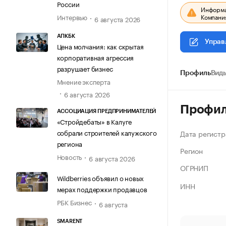
России
Информац
Компания
Интервью
6 августа 2026
АПКБК
Управ
Цена молчания: как скрытая
корпоративная агрессия
разрушает бизнес
Профиль
Виды
Мнение эксперта
6 августа 2026
Профи
АССОЦИАЦИЯ ПРЕДПРИНИМАТЕЛЕЙ
«Стройдебаты» в Калуге
собрали строителей калужского
Дата регистр
региона
Регион
Новость
6 августа 2026
ОГРНИП
Wildberries объявил о новых
ИНН
мерах поддержки продавцов
РБК Бизнес
6 августа
SMARENT