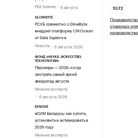
РБК Бизнес
6 августа
10.72
GLOWBYTE
Производство
РСХБ совместно с GlowByte
сухарных хле
внедрил платформу CM Ocean
производство
от Data Sapience
Новость
6 августа 2026
ФОНД «НАУКА. ИСКУССТВО.
ТЕХНОЛОГИИ»
Персеиды — 2026: когда
смотреть самый яркий
звездопад августа
Мнение эксперта
6 августа 2026
EXNODE
еСИМ Беларусь: как купить,
установить и активировать в
2026 году
Мнение эксперта