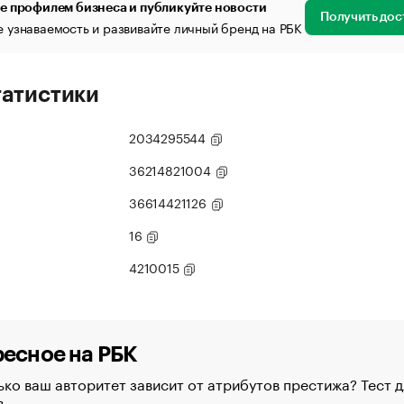
е профилем бизнеса и публикуйте новости
Получить дос
 узнаваемость и развивайте личный бренд на РБК
татистики
2034295544
36214821004
36614421126
16
4210015
есное на РБК
ко ваш авторитет зависит от атрибутов престижа? Тест д
в