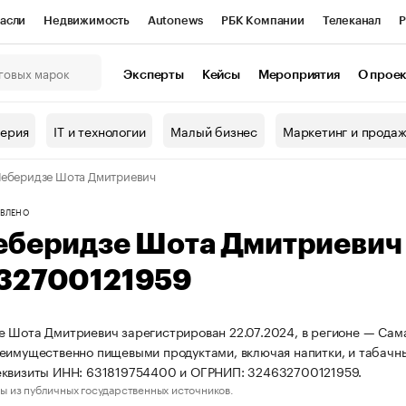
асли
Недвижимость
Autonews
РБК Компании
Телеканал
Р
К Курсы
РБК Life
Тренды
Визионеры
Национальные проекты
Эксперты
Кейсы
Мероприятия
О прое
онный клуб
Исследования
Кредитные рейтинги
Франшизы
Г
терия
IT и технологии
Малый бизнес
Маркетинг и прода
Проверка контрагентов
Политика
Экономика
Бизнес
еберидзе Шота Дмитриевич
ы
ВЛЕНО
еберидзе Шота Дмитриевич
32700121959
 Шота Дмитриевич зарегистрирован 22.07.2024, в регионе — Сама
еимущественно пищевыми продуктами, включая напитки, и табачн
еквизиты ИНН: 631819754400 и ОГРНИП: 324632700121959.
ы из публичных государственных источников.