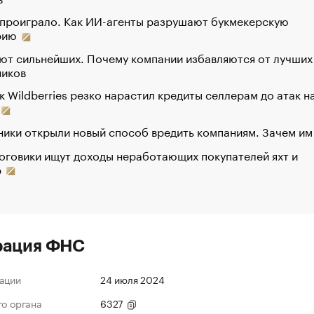
 проиграло. Как ИИ-агенты разрушают букмекерскую
рию
ют сильнейших. Почему компании избавляются от лучших
ников
к Wildberries резко нарастил кредиты селлерам до атак н
ики открыли новый способ вредить компаниям. Зачем им
оговики ищут доходы неработающих покупателей яхт и
р
рация ФНС
ации
24 июля 2024
го органа
6327