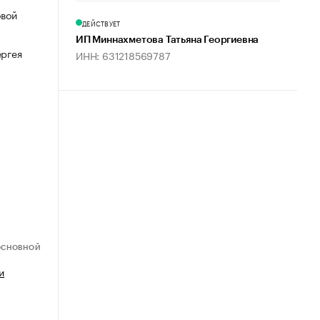
овой
ДЕЙСТВУЕТ
ИП Миннахметова Татьяна Георгиевна
ергея
ИНН: 631218569787
ОСНОВНОЙ
и