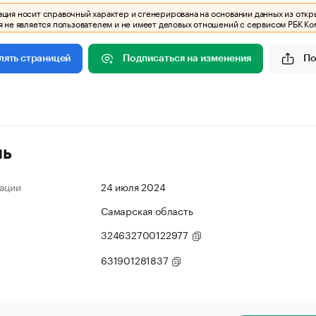
ия носит справочный характер и сгенерирована на основании данных из откр
 не является пользователем и не имеет деловых отношений с сервисом РБК Ко
Подписаться на изменения
По
лять страницей
ль
ации
24 июля 2024
Самарская область
324632700122977
631901281837