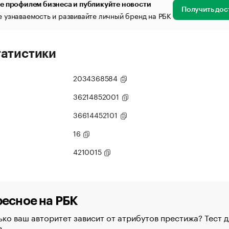
е профилем бизнеса и публикуйте новости
Получить дос
 узнаваемость и развивайте личный бренд на РБК
татистики
2034368584
36214852001
36614452101
16
4210015
есное на РБК
ко ваш авторитет зависит от атрибутов престижа? Тест д
в