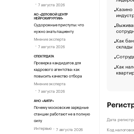
7 августа 2026
Казино
индуст
АО «ДЕЛОВОЙ ЦЕНТР
НЕЙРОХИРУРГИИ»
Выжива
Судорожные приступы: что
сотруд
нужно знать пациенту
Мнение эксперта
Как бан
склады
7 августа 2026
Сотрудн
СПЕКТРДАТА
Проверка кандидатов для
Как нал
кадрового агентства: как
кварти
повысить качество отбора
Мнение эксперта
7 августа 2026
АНО «АИПР»
Регист
Почему московские зарядные
станции работают не в полную
Дата регистр
силу
Интервью
7 августа 2026
Код налогово