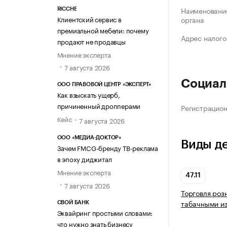
Наименование
RICCHE
Клиентский сервис в
органа
премиальной мебели: почему
Адрес налого
продают не продавцы
Мнение эксперта
7 августа 2026
Социал
ООО ПРАВОВОЙ ЦЕНТР «ЭКСПЕРТ»
Как взыскать ущерб,
причиненный дропперами
Регистрацио
Кейс
7 августа 2026
ООО «МЕДИА-ДОКТОР»
Виды д
Зачем FMCG-бренду ТВ-реклама
в эпоху диджитал
Мнение эксперта
47.11
7 августа 2026
Торговля роз
табачными из
СВОЙ БАНК
Эквайринг простыми словами:
что нужно знать бизнесу