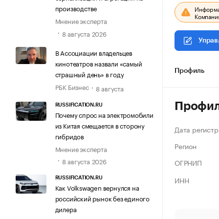
производстве
Информац
Компания
Мнение эксперта
8 августа 2026
Управ
В Ассоциации владельцев
кинотеатров назвали «самый
Профиль
страшный день» в году
РБК Бизнес
8 августа
Профи
RUSSIFICATION.RU
Почему спрос на электромобили
из Китая смещается в сторону
Дата регистр
гибридов
Регион
Мнение эксперта
8 августа 2026
ОГРНИП
ИНН
RUSSIFICATION.RU
Как Volkswagen вернулся на
российский рынок без единого
дилера