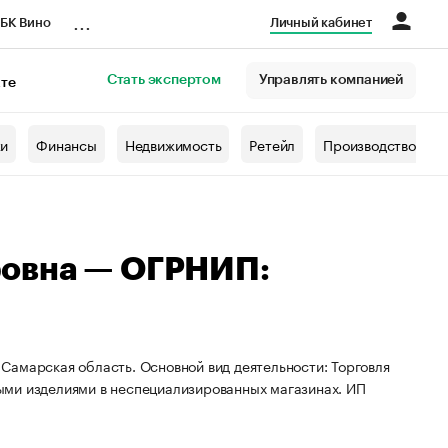
...
БК Вино
Личный кабинет
Стать экспертом
Управлять компанией
кте
азета
жи
Финансы
Недвижимость
Ретейл
Производство
ровна — ОГРНИП:
Самарская область. Основной вид деятельности: Торговля
ыми изделиями в неспециализированных магазинах. ИП