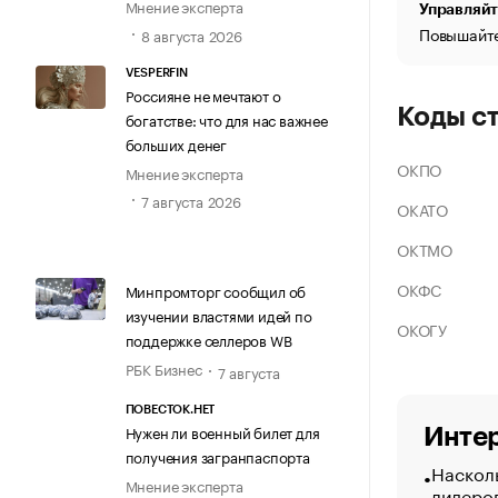
Мнение эксперта
Управляйт
Повышайте
8 августа 2026
VESPERFIN
Россияне не мечтают о
Коды с
богатстве: что для нас важнее
больших денег
ОКПО
Мнение эксперта
7 августа 2026
ОКАТО
ОКТМО
ОКФС
Минпромторг сообщил об
изучении властями идей по
ОКОГУ
поддержке селлеров WB
РБК Бизнес
7 августа
ПОВЕСТОК.НЕТ
Нужен ли военный билет для
Интер
получения загранпаспорта
Насколь
Мнение эксперта
лидеро