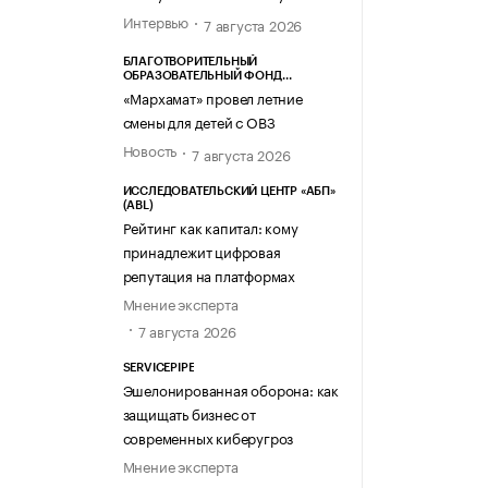
Интервью
7 августа 2026
БЛАГОТВОРИТЕЛЬНЫЙ
ОБРАЗОВАТЕЛЬНЫЙ ФОНД
«МАРХАМАТ»
«Мархамат» провел летние
смены для детей с ОВЗ
Новость
7 августа 2026
ИССЛЕДОВАТЕЛЬСКИЙ ЦЕНТР «АБП»
(ABL)
Рейтинг как капитал: кому
принадлежит цифровая
репутация на платформах
Мнение эксперта
7 августа 2026
SERVICEPIPE
Эшелонированная оборона: как
защищать бизнес от
современных киберугроз
Мнение эксперта