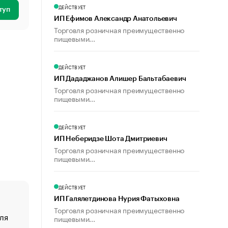
ДЕЙСТВУЕТ
туп
ИП Ефимов Александр Анатольевич
Торговля розничная преимущественно
пищевыми...
ДЕЙСТВУЕТ
ИП Дададжанов Алишер Бальтабаевич
Торговля розничная преимущественно
пищевыми...
ДЕЙСТВУЕТ
ИП Неберидзе Шота Дмитриевич
Торговля розничная преимущественно
пищевыми...
ДЕЙСТВУЕТ
ИП Галялетдинова Нурия Фатыховна
Торговля розничная преимущественно
ля
«От спорта тело стареет иначе». Как живет глава ко
пищевыми...
создавшей GTA