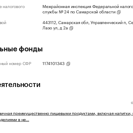
 налогового
Межрайонная инспекция Федеральной налог
службы № 24 по Самарской области
вой
443112, Самарская обл, Управленческий п, С
Лазо ул, д 2а
ьные фонды
нный номер СФР
1174101343
еятельности
ничная преимущественно пищевыми продуктами, включая напитки, 
делиями в не…