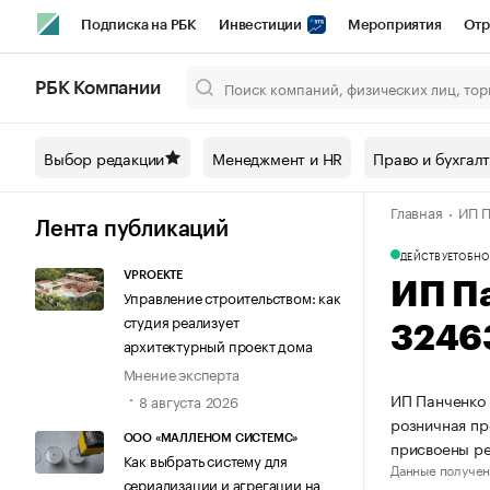
Подписка на РБК
Инвестиции
Мероприятия
Отр
Спорт
Школа управления РБК
РБК Образование
РБ
РБК Компании
Город
Стиль
Крипто
РБК Бизнес-среда
Дискусси
Выбор редакции
Менеджмент и HR
Право и бухгал
Спецпроекты СПб
Конференции СПб
Спецпроекты
Главная
ИП П
Технологии и медиа
Финансы
Рынок наличной валют
Лента публикаций
ДЕЙСТВУЕТ
ОБНО
VPROEKTE
ИП П
Управление строительством: как
студия реализует
3246
архитектурный проект дома
Мнение эксперта
ИП Панченко 
8 августа 2026
розничная пр
ООО «МАЛЛЕНОМ СИСТЕМС»
присвоены р
Как выбрать систему для
Данные получен
сериализации и агрегации на