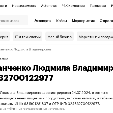
асли
Недвижимость
Autonews
РБК Компании
Телеканал
Р
К Курсы
РБК Life
Тренды
Визионеры
Национальные проекты
Эксперты
Кейсы
Мероприятия
О прое
онный клуб
Исследования
Кредитные рейтинги
Франшизы
Г
терия
IT и технологии
Малый бизнес
Маркетинг и прода
Проверка контрагентов
Политика
Экономика
Бизнес
анченко Людмила Владимировна
ы
ВЛЕНО
анченко Людмила Владими
32700122977
Людмила Владимировна зарегистрирован 24.07.2024, в регионе — 
еимущественно пищевыми продуктами, включая напитки, и табачн
еквизиты ИНН: 631901281837 и ОГРНИП: 324632700122977.
ы из публичных государственных источников.