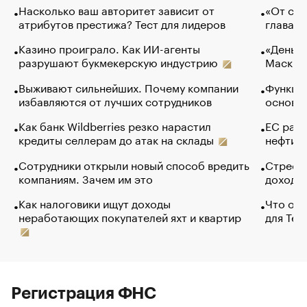
Насколько ваш авторитет зависит от
«От спо
атрибутов престижа? Тест для лидеров
глава к
Казино проиграло. Как ИИ-агенты
«Деньги
разрушают букмекерскую индустрию
Маск в 
Выживают сильнейших. Почему компании
Функции
избавляются от лучших сотрудников
основ э
Как банк Wildberries резко нарастил
ЕС раз
кредиты селлерам до атак на склады
нефти —
Сотрудники открыли новый способ вредить
Стресс 
компаниям. Зачем им это
доходов
Как налоговики ищут доходы
Что обв
неработающих покупателей яхт и квартир
для Tel
Регистрация ФНС