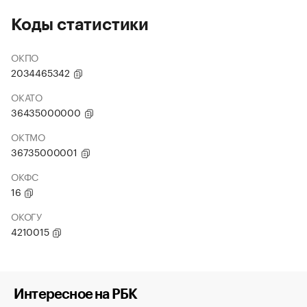
Коды статистики
ОКПО
2034465342
ОКАТО
36435000000
ОКТМО
36735000001
ОКФС
16
ОКОГУ
4210015
Интересное на РБК