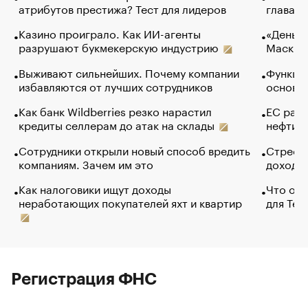
атрибутов престижа? Тест для лидеров
глава к
Казино проиграло. Как ИИ-агенты
«Деньги
разрушают букмекерскую индустрию
Маск в 
Выживают сильнейших. Почему компании
Функции
избавляются от лучших сотрудников
основ э
Как банк Wildberries резко нарастил
ЕС раз
кредиты селлерам до атак на склады
нефти —
Сотрудники открыли новый способ вредить
Стресс 
компаниям. Зачем им это
доходов
Как налоговики ищут доходы
Что обв
неработающих покупателей яхт и квартир
для Tel
Регистрация ФНС