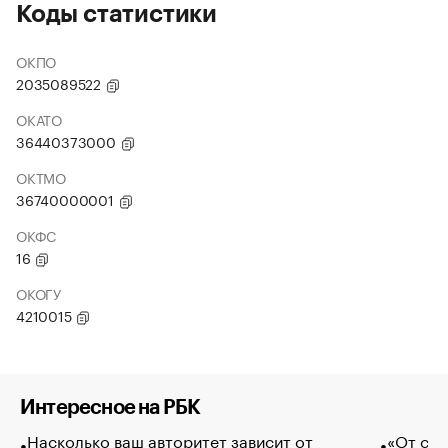
Коды статистики
ОКПО
2035089522
ОКАТО
36440373000
ОКТМО
36740000001
ОКФС
16
ОКОГУ
4210015
Интересное на РБК
Насколько ваш авторитет зависит от
«От спо