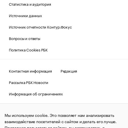
Статистика и аудитория
Источники данных
Источник отчетности Контур.Фокус
Вопросы и ответы
Политика Cookies РБК
Контактная информация
Редакция
Рассылка РБК Новости
Информация об ограничениях
Правовая информация
О соблюдении авторских прав
Мы используем cookie. Это позволяет нам анализировать
© АО «РОСБИЗНЕСКОНСАЛТИНГ»,
1995–2026.
Сообщения
и материалы информационного агентства «РБК»
взаимодействие посетителей с сайтом и делать его лучше.
(зарегистрировано Федеральной службой по надзору в сфере
Продолжая пользоваться сайтом, вы соглашаетесь с