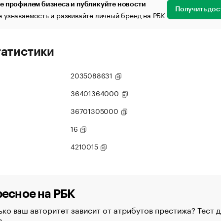
е профилем бизнеса и публикуйте новости
Получить дос
 узнаваемость и развивайте личный бренд на РБК
татистики
2035088631
36401364000
36701305000
16
4210015
есное на РБК
ко ваш авторитет зависит от атрибутов престижа? Тест д
в