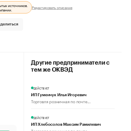
ытых источников.
Редактировать описание
мпании.
делиться
Другие предприниматели с
тем же ОКВЭД
ДЕЙСТВУЕТ
ИП Гуменчук Илья Игоревич
Торговля розничная по почте...
ДЕЙСТВУЕТ
ИП Хлебосолов Максим Рамилевич
Торговля розничная по почте...