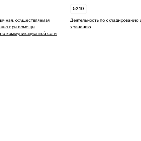
52.10
ничная, осуществляемая
Деятельность по складированию 
енно при помощи
хранению
но-коммуникационной сети