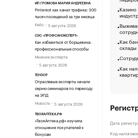
ИП ГРОМОВА МАРИЯ АНДРЕЕВНА
Казино
Pinterest как канал трафика: 300
индуст
тысяч посещений за три месяца
Кейс
Выжива
5 августа 2026
сотруд
СЭС «ПРОФСАНЭКСПЕРТ»
Как бан
Как избавиться от борщевика:
склады
профессиональные способы
Мнение эксперта
Сотрудн
5 августа 2026
Как нал
кварти
ТЕНЗОР
Отраслевые эксперты начали
серию семинаров по переходу
на ЭПД
Новость
5 августа 2026
Регист
ТВОЯАПТЕКА.РФ
«ТвояАптека.рф» изучила
Дата регистр
отношение покупателей к
Код налогово
бонусам