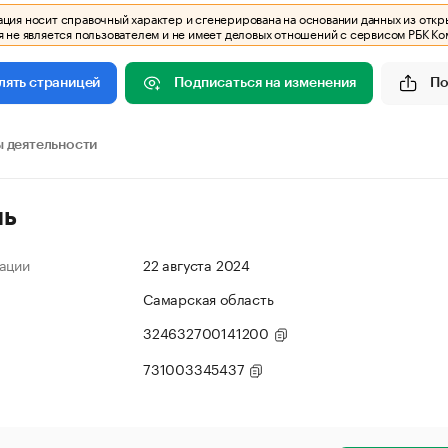
ия носит справочный характер и сгенерирована на основании данных из откр
 не является пользователем и не имеет деловых отношений с сервисом РБК Ко
Подписаться на изменения
По
лять страницей
 деятельности
ль
ации
22 августа 2024
Самарская область
324632700141200
731003345437