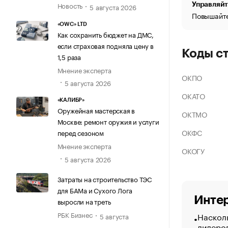
Новость
Управляйт
5 августа 2026
Повышайте
«OWC» LTD
Как сохранить бюджет на ДМС,
если страховая подняла цену в
Коды с
1,5 раза
Мнение эксперта
ОКПО
5 августа 2026
ОКАТО
«КАЛИБР»
Оружейная мастерская в
ОКТМО
Москве: ремонт оружия и услуги
ОКФС
перед сезоном
Мнение эксперта
ОКОГУ
5 августа 2026
Затраты на строительство ТЭС
для БАМа и Сухого Лога
Интер
выросли на треть
РБК Бизнес
Насколь
5 августа
лидеро