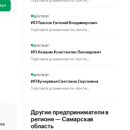
туп
ДЕЙСТВУЕТ
ИП Павлов Евгений Владимирович
Торговля розничная по почте...
ДЕЙСТВУЕТ
ИП Акишин Константин Леонидович
Торговля розничная по почте...
ДЕЙСТВУЕТ
ИП Кучерявая Светлана Сергеевна
Торговля розничная по почте...
Другие предприниматели в
регионе — Самарская
ля
«От спорта тело стареет иначе». Как живет глава ко
область
создавшей GTA