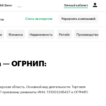
...
БК Вино
Личный кабинет
Стать экспертом
Управлять компанией
кте
азета
жи
Финансы
Недвижимость
Ретейл
Производство
а — ОГРНИП:
рская область. Основной вид деятельности: Торговля
ИП присвоены реквизиты ИНН: 731003345437 и ОГРНИП: