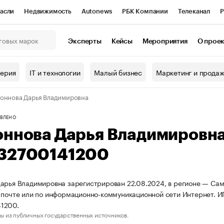
асли
Недвижимость
Autonews
РБК Компании
Телеканал
Р
К Курсы
РБК Life
Тренды
Визионеры
Национальные проекты
Эксперты
Кейсы
Мероприятия
О прое
онный клуб
Исследования
Кредитные рейтинги
Франшизы
Г
терия
IT и технологии
Малый бизнес
Маркетинг и прода
Проверка контрагентов
Политика
Экономика
Бизнес
оннова Дарья Владимировна
ы
ВЛЕНО
оннова Дарья Владимировн
32700141200
арья Владимировна зарегистрирован 22.08.2024, в регионе — Сама
 почте или по информационно-коммуникационной сети Интернет. 
1200.
ы из публичных государственных источников.