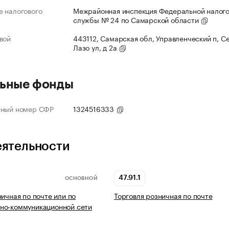
 налогового
Межрайонная инспекция Федеральной налог
службы № 24 по Самарской области
вой
443112, Самарская обл, Управленческий п, С
Лазо ул, д 2а
ьные фонды
нный номер СФР
1324516333
еятельности
47.91.1
ОСНОВНОЙ
ничная по почте или по
Торговля розничная по почте
но-коммуникационной сети