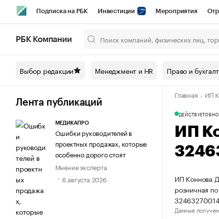
Подписка на РБК
Инвестиции
Мероприятия
Отр
Спорт
Школа управления РБК
РБК Образование
РБ
РБК Компании
Город
Стиль
Крипто
РБК Бизнес-среда
Дискусси
Выбор редакции
Менеджмент и HR
Право и бухгал
Спецпроекты СПб
Конференции СПб
Спецпроекты
Главная
ИП К
Технологии и медиа
Финансы
Рынок наличной валют
Лента публикаций
ДЕЙСТВУЕТ
ОБНО
МЕДИКАПРО
ИП К
Ошибки руководителей в
проектных продажах, которые
3246
особенно дорого стоят
Мнение эксперта
ИП Коннова Д
6 августа 2026
розничная по
32463270014
Данные получен