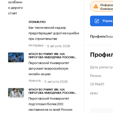
Информац
Компания
Управ
STENKIN.PRO
Как технический надзор
предотвращает дорогие ошибки
Профиль
Виды
при строительстве
Интервью
6 августа 2026
Профи
ФГАОУ ВО РНИМУ ИМ. Н.И.
ПИРОГОВА МИНЗДРАВА РОССИИ
(ПИРОГОВСКИЙ УНИВЕРСИТЕТ)
Пироговский Университет
Дата регистр
запускает всероссийскую
онлайн-акцию
Регион
Новость
5 августа 2026
ОГРНИП
ФГАОУ ВО РНИМУ ИМ. Н.И.
ИНН
ПИРОГОВА МИНЗДРАВА РОССИИ
(ПИРОГОВСКИЙ УНИВЕРСИТЕТ)
Пироговский Университет
подготовил более 200
наставников со всей России