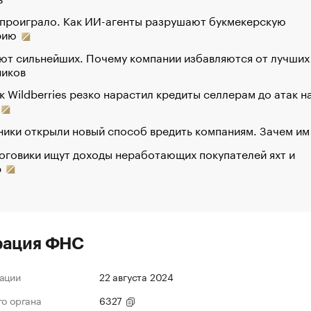
 проиграло. Как ИИ-агенты разрушают букмекерскую
рию
ют сильнейших. Почему компании избавляются от лучших
ников
к Wildberries резко нарастил кредиты селлерам до атак н
ики открыли новый способ вредить компаниям. Зачем им
оговики ищут доходы неработающих покупателей яхт и
р
рация ФНС
ации
22 августа 2024
го органа
6327