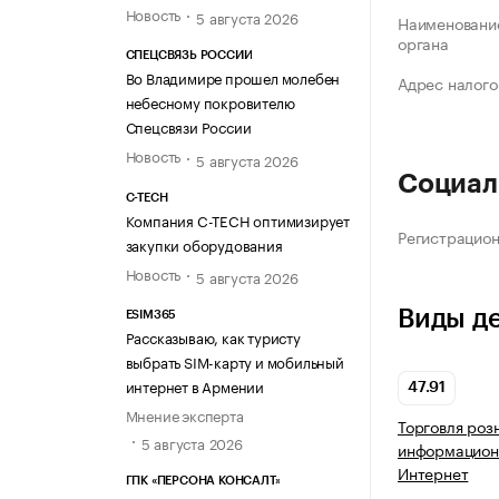
Новость
5 августа 2026
Наименование
органа
СПЕЦСВЯЗЬ РОССИИ
Во Владимире прошел молебен
Адрес налого
небесному покровителю
Спецсвязи России
Новость
5 августа 2026
Социал
C-TECH
Компания C-TECH оптимизирует
Регистрацио
закупки оборудования
Новость
5 августа 2026
Виды д
ESIM365
Рассказываю, как туристу
выбрать SIM-карту и мобильный
интернет в Армении
47.91
Мнение эксперта
Торговля роз
5 августа 2026
информацион
Интернет
ГПК «ПЕРСОНА КОНСАЛТ»