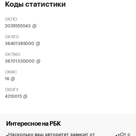
Коды статистики
ОКПО
2035555043
ОКАТО
36401385000
ОКТМО
36701330000
ОКФС
16
ОКОГУ
4210015
Интересное на РБК
Насколько ваш авторитет зависит от
«От спо