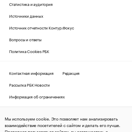
Статистика и аудитория
Источники данных
Источник отчетности Контур.Фокус
Вопросы и ответы
Политика Cookies РБК
Контактная информация
Редакция
Рассылка РБК Новости
Информация об ограничениях
Правовая информация
О соблюдении авторских прав
Мы используем cookie. Это позволяет нам анализировать
© АО «РОСБИЗНЕСКОНСАЛТИНГ»,
1995–2026.
Сообщения
и материалы информационного агентства «РБК»
взаимодействие посетителей с сайтом и делать его лучше.
(зарегистрировано Федеральной службой по надзору в сфере
Продолжая пользоваться сайтом, вы соглашаетесь с