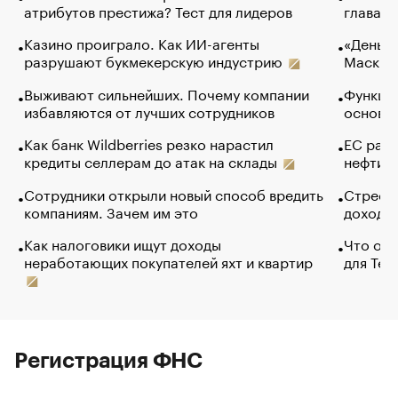
атрибутов престижа? Тест для лидеров
глава к
Казино проиграло. Как ИИ-агенты
«Деньги
разрушают букмекерскую индустрию
Маск в 
Выживают сильнейших. Почему компании
Функции
избавляются от лучших сотрудников
основ э
Как банк Wildberries резко нарастил
ЕС раз
кредиты селлерам до атак на склады
нефти —
Сотрудники открыли новый способ вредить
Стресс 
компаниям. Зачем им это
доходов
Как налоговики ищут доходы
Что обв
неработающих покупателей яхт и квартир
для Tel
Регистрация ФНС