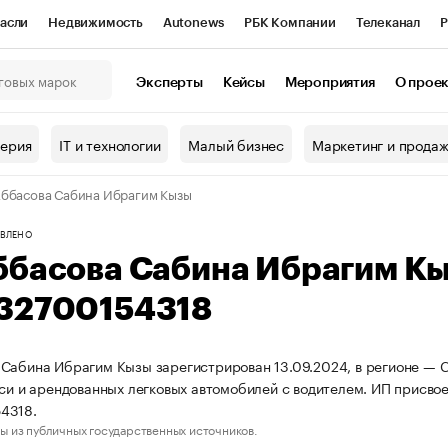
асли
Недвижимость
Autonews
РБК Компании
Телеканал
Р
К Курсы
РБК Life
Тренды
Визионеры
Национальные проекты
Эксперты
Кейсы
Мероприятия
О прое
онный клуб
Исследования
Кредитные рейтинги
Франшизы
Г
терия
IT и технологии
Малый бизнес
Маркетинг и прода
Проверка контрагентов
Политика
Экономика
Бизнес
ббасова Сабина Ибрагим Кызы
ы
ВЛЕНО
ббасова Сабина Ибрагим К
32700154318
Сабина Ибрагим Кызы зарегистрирован 13.09.2024, в регионе — С
кси и арендованных легковых автомобилей с водителем. ИП присв
4318.
ы из публичных государственных источников.