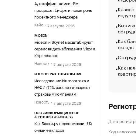
Аутстаффинг ломает PM-
Казино
процессы. Цифры и новая роль
индуст
проектного менеджера
Выжива
Кейс
7 августа 2026
сотруд
IVIDEON
Как бан
ivideon и Skynet масштабируют
склады
сервис видеонаблюдения Vizor в
Кыргызстане
Сотрудн
Новость
7 августа 2026
Как нал
кварти
ИНГОССТРАХ. СТРАХОВАНИЕ
Исследование Ингосстраха и
НАФИ: 72% россиян доверяют
страховым компаниям
Новость
7 августа 2026
Регист
ООО «ИНФОРМАЦИОННОЕ
АГЕНТСТВО «БАНКИ.РУ»
Дата регистр
Как Банки.ру переосмыслил UX
онлайн-вкладов
Код налогово