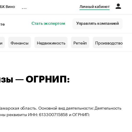
...
БК Вино
Личный кабинет
Стать экспертом
Управлять компанией
кте
азета
жи
Финансы
Недвижимость
Ретейл
Производство
ызы — ОГРНИП:
амарская область. Основной вид деятельности: Деятельность
оены реквизиты ИНН: 613300715858 и ОГРНИП: