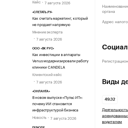
Кейс
7 августа 2026
Наименование
органа
«СЛЕТАТЬ.РУ»
Как считать маркетинг, который
Адрес налого
не продает напрямую
Мнение эксперта
7 августа 2026
Социал
ООО «ВК РУС»
Как инвестиции в аппараты
Регистрацио
Venus модернизировали работу
клиники CANDELA
Клиентский кейс
Виды д
7 августа 2026
«ОНЛАНТА»
В новом выпуске «Пульс ИТ»:
49.32
почему ИИ становится
Деятельность
инфраструктурой бизнеса
арендованных
Новость
7 августа 2026
водителем
EXNODE