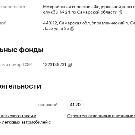
 налогового
Межрайонная инспекция Федеральной налог
службы № 24 по Самарской области
вой
443112, Самарская обл, Управленческий п, С
Лазо ул, д 2а
ьные фонды
нный номер СФР
1323139731
еятельности
41.20
ОСНОВНОЙ
 легкового такси и
Строительство жилых и нежилых 
 легковых автомобилей с