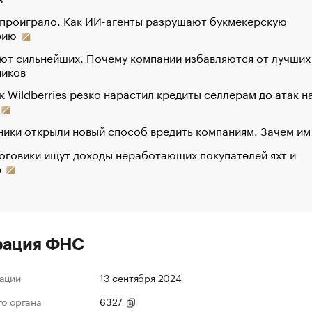
 проиграло. Как ИИ-агенты разрушают букмекерскую
рию
ют сильнейших. Почему компании избавляются от лучших
ников
к Wildberries резко нарастил кредиты селлерам до атак н
ики открыли новый способ вредить компаниям. Зачем им
оговики ищут доходы неработающих покупателей яхт и
р
рация ФНС
ации
13 сентября 2024
го органа
6327