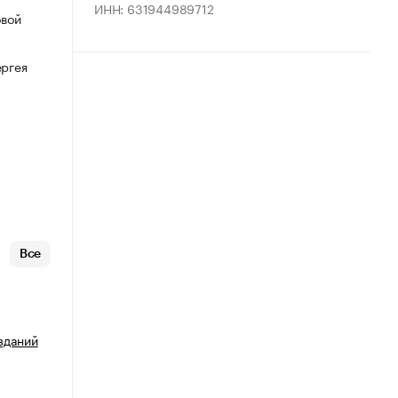
ИНН: 631944989712
овой
ергея
Все
зданий