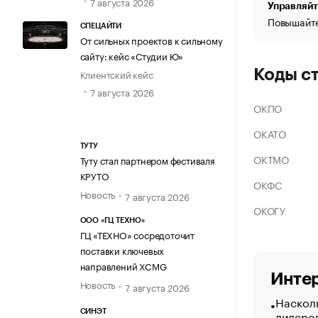
7 августа 2026
Управляйт
Повышайте
СПЕЦАЙТИ
От сильных проектов к сильному
сайту: кейс «Студии Ю»
Коды с
Клиентский кейс
7 августа 2026
ОКПО
ОКАТО
ТУТУ
ОКТМО
Туту стал партнером фестиваля
КРУТО
ОКФС
Новость
7 августа 2026
ОКОГУ
ООО «ГЦ ТЕХНО»
ГЦ «ТЕХНО» сосредоточит
поставки ключевых
направлений XCMG
Интер
Новость
7 августа 2026
Насколь
лидеро
СИНЭТ