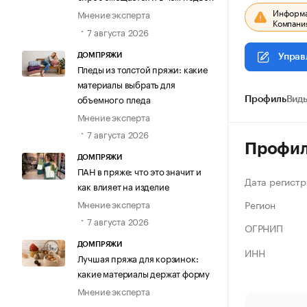
Информац
Мнение эксперта
Компания
7 августа 2026
ДОМПРЯЖИ
Управ
Пледы из толстой пряжи: какие
материалы выбрать для
объемного пледа
Профиль
Виды
Мнение эксперта
7 августа 2026
Профи
ДОМПРЯЖИ
ПАН в пряже: что это значит и
Дата регистр
как влияет на изделие
Регион
Мнение эксперта
7 августа 2026
ОГРНИП
ДОМПРЯЖИ
ИНН
Лучшая пряжа для корзинок:
какие материалы держат форму
Мнение эксперта