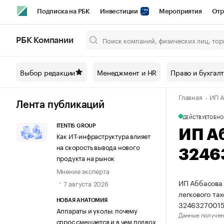
Подписка на РБК
Инвестиции
Мероприятия
Отр
Спорт
Школа управления РБК
РБК Образование
РБ
РБК Компании
Город
Стиль
Крипто
РБК Бизнес-среда
Дискусси
Выбор редакции
Менеджмент и HR
Право и бухгал
Спецпроекты СПб
Конференции СПб
Спецпроекты
Главная
ИП А
Технологии и медиа
Финансы
Рынок наличной валют
Лента публикаций
ДЕЙСТВУЕТ
ОБНО
ITENTIS GROUP
ИП А
Как ИТ-инфраструктура влияет
на скорость вывода нового
3246
продукта на рынок
Мнение эксперта
ИП Аббасова 
7 августа 2026
легкового та
НОВАЯ АНАТОМИЯ
32463270015
Аппараты и уколы: почему
Данные получен
спрос смещается и в чем подвох