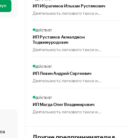
туп
ИП Ибрагимов Ильхам Рустямович
Деятельность легкового такси и...
ДЕЙСТВУЕТ
ИП Рустамов Акмалджон
Тоджимуродович
Деятельность легкового такси и...
ДЕЙСТВУЕТ
ИП Левин Андрей Сергеевич
Деятельность легкового такси и...
ДЕЙСТВУЕТ
ИП Магда Олег Владимирович
Деятельность легкового такси и...
ля
«От спорта тело стареет иначе». Как живет глава ко
создавшей GTA
Другие предприниматели в