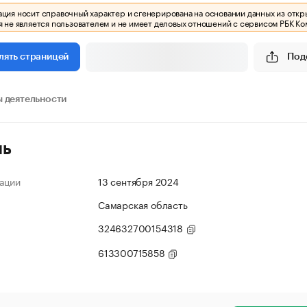
ия носит справочный характер и сгенерирована на основании данных из откр
 не является пользователем и не имеет деловых отношений с сервисом РБК Ко
Под
лять страницей
 деятельности
ль
ации
13 сентября 2024
Самарская область
324632700154318
613300715858