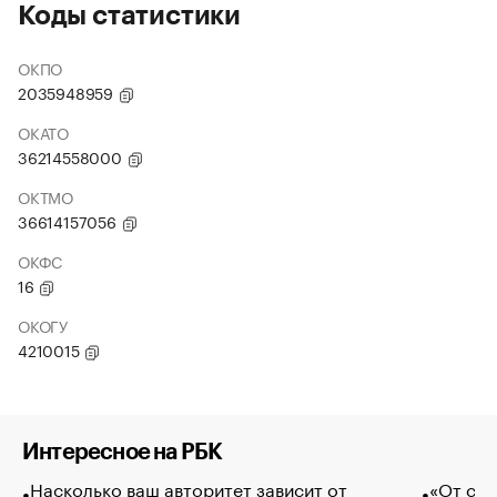
Коды статистики
ОКПО
2035948959
ОКАТО
36214558000
ОКТМО
36614157056
ОКФС
16
ОКОГУ
4210015
Интересное на РБК
Насколько ваш авторитет зависит от
«От спо