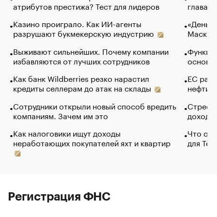
атрибутов престижа? Тест для лидеров
глава к
Казино проиграло. Как ИИ-агенты
«Деньги
разрушают букмекерскую индустрию
Маск в 
Выживают сильнейших. Почему компании
Функции
избавляются от лучших сотрудников
основ э
Как банк Wildberries резко нарастил
ЕС раз
кредиты селлерам до атак на склады
нефти —
Сотрудники открыли новый способ вредить
Стресс 
компаниям. Зачем им это
доходов
Как налоговики ищут доходы
Что обв
неработающих покупателей яхт и квартир
для Tel
Регистрация ФНС