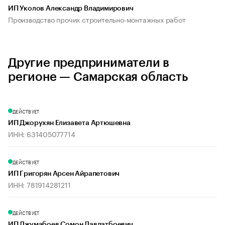
ИП Уколов Александр Владимирович
Производство прочих строительно-монтажных работ
Другие предприниматели в
регионе — Самарская область
ДЕЙСТВУЕТ
ИП Джорухян Елизавета Артюшевна
ИНН: 631405077714
ДЕЙСТВУЕТ
ИП Григорян Арсен Айрапетович
ИНН: 781914281211
ДЕЙСТВУЕТ
ИП Джумабоев Сомон Давлатбоевич