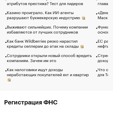
атрибутов престижа? Тест для лидеров
глава к
Казино проиграло. Как ИИ-агенты
«Деньги
разрушают букмекерскую индустрию
Маск в 
Выживают сильнейших. Почему компании
Функции
избавляются от лучших сотрудников
основ э
Как банк Wildberries резко нарастил
ЕС раз
кредиты селлерам до атак на склады
нефти —
Сотрудники открыли новый способ вредить
Стресс 
компаниям. Зачем им это
доходов
Как налоговики ищут доходы
Что обв
неработающих покупателей яхт и квартир
для Tel
Регистрация ФНС