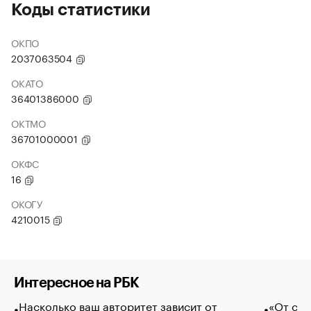
Коды статистики
ОКПО
2037063504
ОКАТО
36401386000
ОКТМО
36701000001
ОКФС
16
ОКОГУ
4210015
Интересное на РБК
Насколько ваш авторитет зависит от
«От спо