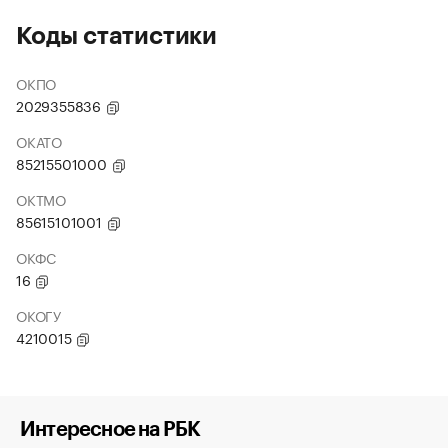
Коды статистики
ОКПО
2029355836
ОКАТО
85215501000
ОКТМО
85615101001
ОКФС
16
ОКОГУ
4210015
Интересное на РБК