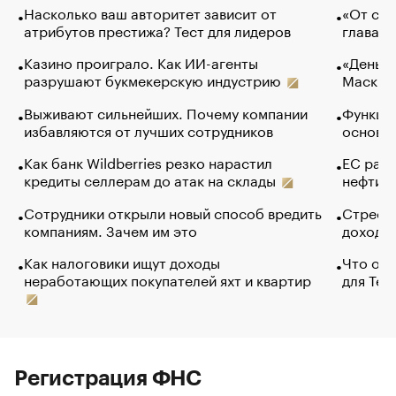
Насколько ваш авторитет зависит от
«От спо
атрибутов престижа? Тест для лидеров
глава к
Казино проиграло. Как ИИ-агенты
«Деньги
разрушают букмекерскую индустрию
Маск в 
Выживают сильнейших. Почему компании
Функции
избавляются от лучших сотрудников
основ э
Как банк Wildberries резко нарастил
ЕС раз
кредиты селлерам до атак на склады
нефти —
Сотрудники открыли новый способ вредить
Стресс 
компаниям. Зачем им это
доходов
Как налоговики ищут доходы
Что обв
неработающих покупателей яхт и квартир
для Tel
Регистрация ФНС