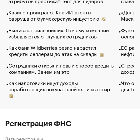
атрибутов престижа? Тест для лидеров
глава к
Казино проиграло. Как ИИ-агенты
«Деньги
разрушают букмекерскую индустрию
Маск в 
Выживают сильнейших. Почему компании
Функции
избавляются от лучших сотрудников
основ э
Как банк Wildberries резко нарастил
ЕС раз
кредиты селлерам до атак на склады
нефти —
Сотрудники открыли новый способ вредить
Стресс 
компаниям. Зачем им это
доходов
Как налоговики ищут доходы
Что обв
неработающих покупателей яхт и квартир
для Tel
Регистрация ФНС
Дата регистрации