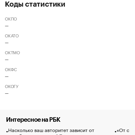
Коды статистики
ОКПО
—
ОКАТО
—
ОКТМО
—
ОКФС
—
ОКОГУ
—
Интересное на РБК
Насколько ваш авторитет зависит от
«От спо