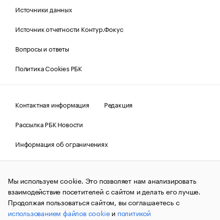
Источники данных
Источник отчетности Контур.Фокус
Вопросы и ответы
Политика Cookies РБК
Контактная информация
Редакция
Рассылка РБК Новости
Информация об ограничениях
Правовая информация
О соблюдении авторских прав
Мы используем cookie. Это позволяет нам анализировать
© АО «РОСБИЗНЕСКОНСАЛТИНГ»,
1995–2026.
Сообщения
и материалы информационного агентства «РБК»
взаимодействие посетителей с сайтом и делать его лучше.
(зарегистрировано Федеральной службой по надзору в сфере
Продолжая пользоваться сайтом, вы соглашаетесь с
связи, информационных технологий и массовых
использованием файлов cookie
и
политикой
коммуникаций (Роскомнадзор) 09.12.2015 за номером ИА