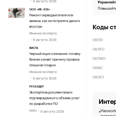
6 августа 2026
Управляйт
Повышайте
ООО «ИК «555»
Ремонт серводвигателя или
замена: как не потратить деньги
впустую
Коды с
Мнение эксперта
ОКПО
6 августа 2026
ОКАТО
ВИСТА
Черный ящик компании: почему
ОКТМО
бизнес узнает причину провала
слишком поздно
ОКФС
Мнение эксперта
ОКОГУ
6 августа 2026
РУСАУДИТ
Экспертиза документально
подтвержденного объема услуг
Интер
по разработке ПО
Насколь
Кейс
6 августа 2026
лидеро