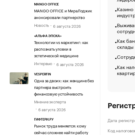
MANGO OFFICE
Казино
MANGO OFFICE и МираЛоджик
индуст
анонсировали партнерство
Выжива
Новость
6 августа 2026
сотруд
«АЛЬФА ЭПОХА»
Как бан
Технологии vs маркетинг: как
склады
распознать уловки в
эстетической медицине
Сотрудн
Интервью
6 августа 2026
Как нал
кварти
VESPERFIN
Одна за двоих: как женщине без
партнера выстроить
финансовую устойчивость
Мнение эксперта
Регист
6 августа 2026
Дата регистр
ГИФТЕРИ.РУ
Рынок труда меняется: кому
Код налогово
сейчас сложнее найти работу