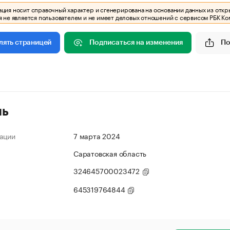
ия носит справочный характер и сгенерирована на основании данных из откр
 не является пользователем и не имеет деловых отношений с сервисом РБК Ко
Подписаться на изменения
По
лять страницей
ль
ации
7 марта 2024
Саратовская область
324645700023472
645319764844