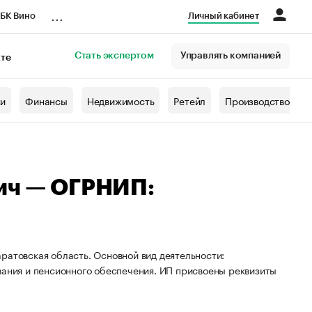
...
БК Вино
Личный кабинет
Стать экспертом
Управлять компанией
кте
азета
жи
Финансы
Недвижимость
Ретейл
Производство
ич — ОГРНИП:
ратовская область. Основной вид деятельности:
вания и пенсионного обеспечения. ИП присвоены реквизиты