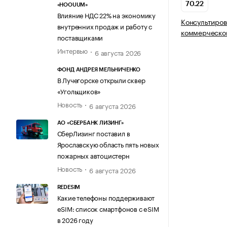
70.22
«HOOUUM»
Влияние НДС 22% на экономику
Консультиров
внутренних продаж и работу с
коммерческой
поставщиками
Интервью
6 августа 2026
ФОНД АНДРЕЯ МЕЛЬНИЧЕНКО
В Лучегорске открыли сквер
«Угольщиков»
Новость
6 августа 2026
АО «СБЕРБАНК ЛИЗИНГ»
СберЛизинг поставил в
Ярославскую область пять новых
пожарных автоцистерн
Новость
6 августа 2026
REDESIM
Какие телефоны поддерживают
eSIM: список смартфонов с eSIM
в 2026 году