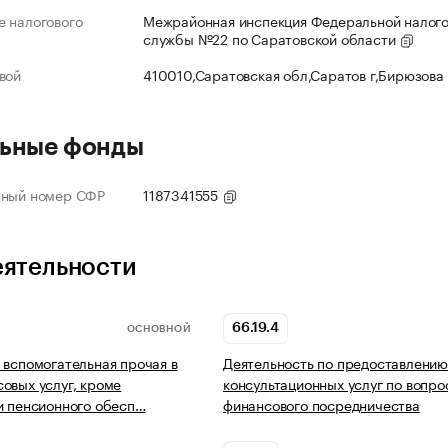
 налогового
Межрайонная инспекция Федеральной налог
службы №22 по Саратовской области
вой
410010,Саратовская обл,Саратов г,Бирюзова
ьные фонды
нный номер СФР
1187341555
еятельности
66.19.4
ОСНОВНОЙ
 вспомогательная прочая в
Деятельность по предоставлени
овых услуг, кроме
консультационных услуг по вопр
и пенсионного обесп…
финансового посредничества