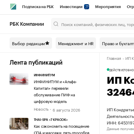
Подписка на РБК
Инвестиции
Мероприятия
Отр
Спорт
Школа управления РБК
РБК Образование
РБ
РБК Компании
Город
Стиль
Крипто
РБК Бизнес-среда
Дискусси
Выбор редакции
Менеджмент и HR
Право и бухгал
Спецпроекты СПб
Конференции СПб
Спецпроекты
Главная
ИП К
Технологии и медиа
Финансы
Рынок наличной валют
Лента публикаций
ДЕЙСТВУЕТ
ОБНО
ИНФИНИТУМ
ИП К
ИНФИНИТУМ и «Альфа-
Капитал» перевели
3246
обслуживание ПИФ на
цифровую модель
Новость
ИП Кондратье
6 августа 2026
Деятельность
THAI-SPA «7 КРАСОК»
ИНН: 645319
Как сэкономить на посещение
Данные получен
СПА и массажа: пять способов