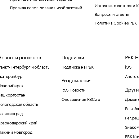
Источник отчетности 
Правила использования изображений
Вопросы и ответы
Политика Cookies РБК
Новости регионов
Подписки
РБК Н
анкт-Петербург и область
Подписка на РБК
iOS
катеринбург
Androi
Уведомления
Новосибирск
Други
RSS Новости
Башкортостан
Оповещения RBC.ru
Домены
ологодская область
Рег.об
Калининград
Рег.ре
раснодарский край
Знаком
Нижний Новгород
РБК Ко