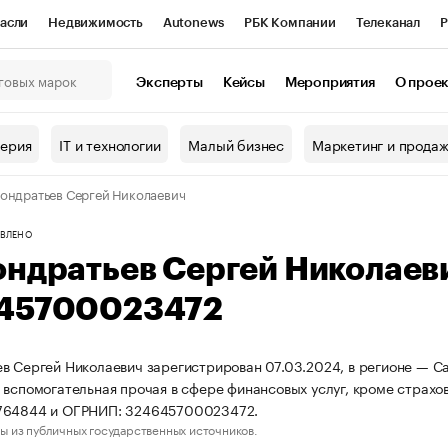
асли
Недвижимость
Autonews
РБК Компании
Телеканал
Р
К Курсы
РБК Life
Тренды
Визионеры
Национальные проекты
Эксперты
Кейсы
Мероприятия
О прое
онный клуб
Исследования
Кредитные рейтинги
Франшизы
Г
терия
IT и технологии
Малый бизнес
Маркетинг и прода
Проверка контрагентов
Политика
Экономика
Бизнес
ондратьев Сергей Николаевич
ы
ВЛЕНО
ондратьев Сергей Николаев
45700023472
в Сергей Николаевич зарегистрирован 07.03.2024, в регионе — Са
 вспомогательная прочая в сфере финансовых услуг, кроме страхо
764844 и ОГРНИП: 324645700023472.
ы из публичных государственных источников.