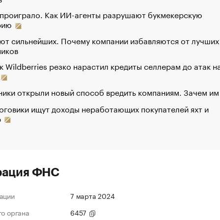
 проиграло. Как ИИ-агенты разрушают букмекерскую
рию
ют сильнейших. Почему компании избавляются от лучших
ников
к Wildberries резко нарастил кредиты селлерам до атак н
ики открыли новый способ вредить компаниям. Зачем им
оговики ищут доходы неработающих покупателей яхт и
р
рация ФНС
ации
7 марта 2024
го органа
6457