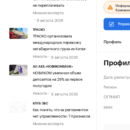
не переплачивать
Информац
Компания
Мнение эксперта
6 августа 2026
Управ
ТРАСКО
ТРАСКО организовала
международную перевозку
Профиль
негабаритного груза из Китая
Новость
6 августа 2026
Профи
АО АКБ «НОВИКОМБАНК»
НОВИКОМ увеличил объем
Дата регистр
депозитов на 29% за первое
полугодие
Регион
Новость
6 августа 2026
ОГРНИП
КЛУБ ЭБС
ИНН
Как понять, что за регламентом
нет управляемости: 7 признаков
Мнение эксперта