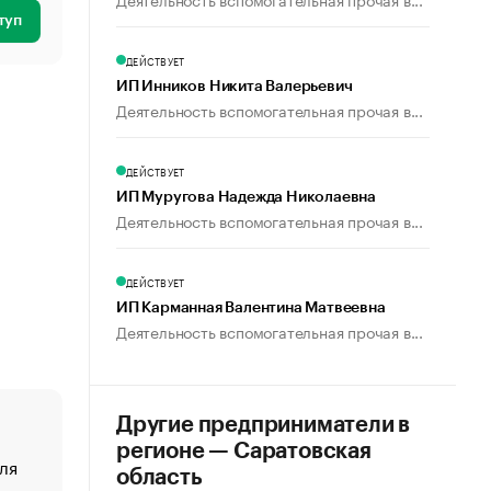
туп
ДЕЙСТВУЕТ
ИП Инников Никита Валерьевич
Деятельность вспомогательная прочая в...
ДЕЙСТВУЕТ
ИП Муругова Надежда Николаевна
Деятельность вспомогательная прочая в...
ДЕЙСТВУЕТ
ИП Карманная Валентина Матвеевна
Деятельность вспомогательная прочая в...
Другие предприниматели в
регионе — Саратовская
ля
«От спорта тело стареет иначе». Как живет глава ко
область
создавшей GTA