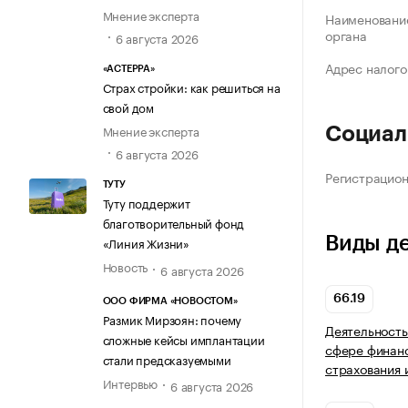
Мнение эксперта
Наименование
органа
6 августа 2026
Адрес налого
«АСТЕРРА»
Страх стройки: как решиться на
свой дом
Мнение эксперта
Социал
6 августа 2026
Регистрацио
ТУТУ
Туту поддержит
благотворительный фонд
Виды д
«Линия Жизни»
Новость
6 августа 2026
66.19
ООО ФИРМА «НОВОСТОМ»
Размик Мирзоян: почему
Деятельность
сложные кейсы имплантации
сфере финанс
стали предсказуемыми
страхования 
Интервью
6 августа 2026