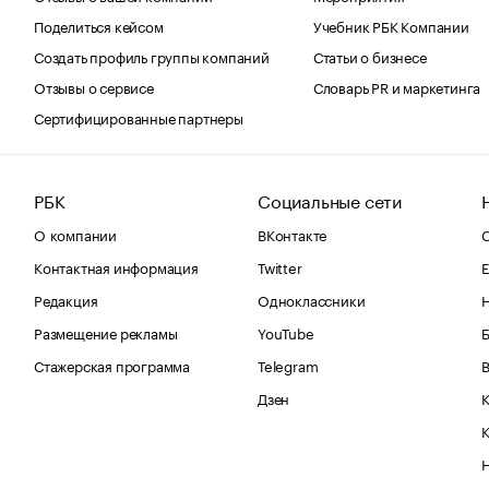
Поделиться кейсом
Учебник РБК Компании
Создать профиль группы компаний
Статьи о бизнесе
Отзывы о сервисе
Словарь PR и маркетинга
Сертифицированные партнеры
РБК
Социальные сети
О компании
ВКонтакте
С
Контактная информация
Twitter
Е
Редакция
Одноклассники
Размещение рекламы
YouTube
Стажерская программа
Telegram
В
Дзен
К