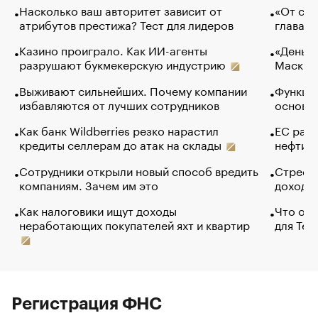
Насколько ваш авторитет зависит от
«От спо
атрибутов престижа? Тест для лидеров
глава к
Казино проиграло. Как ИИ-агенты
«Деньги
разрушают букмекерскую индустрию
Маск в 
Выживают сильнейших. Почему компании
Функции
избавляются от лучших сотрудников
основ э
Как банк Wildberries резко нарастил
ЕС раз
кредиты селлерам до атак на склады
нефти —
Сотрудники открыли новый способ вредить
Стресс 
компаниям. Зачем им это
доходов
Как налоговики ищут доходы
Что обв
неработающих покупателей яхт и квартир
для Tel
Регистрация ФНС