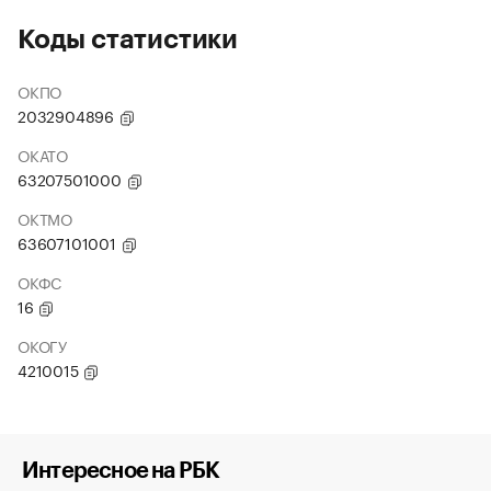
Коды статистики
ОКПО
2032904896
ОКАТО
63207501000
ОКТМО
63607101001
ОКФС
16
ОКОГУ
4210015
Интересное на РБК