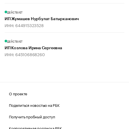
ДЕЙСТВУЕТ
ИП Жумашев Нурбулат Батырканович
ИНН: 644915323528
ДЕЙСТВУЕТ
ИП Козлова Ирина Сергеевна
ИНН: 645106868260
О проекте
Поделиться новостью на РБК
Получить пробный доступ
Корпоративная подписка РБК