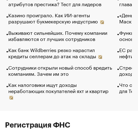
атрибутов престижа? Тест для лидеров
глава к
Казино проиграло. Как ИИ-агенты
«Деньги
разрушают букмекерскую индустрию
Маск в 
Выживают сильнейших. Почему компании
Функции
избавляются от лучших сотрудников
основ э
Как банк Wildberries резко нарастил
ЕС раз
кредиты селлерам до атак на склады
нефти —
Сотрудники открыли новый способ вредить
Стресс 
компаниям. Зачем им это
доходов
Как налоговики ищут доходы
Что обв
неработающих покупателей яхт и квартир
для Tel
Регистрация ФНС