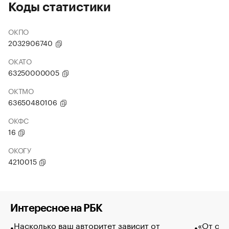
Коды статистики
ОКПО
2032906740
ОКАТО
63250000005
ОКТМО
63650480106
ОКФС
16
ОКОГУ
4210015
Интересное на РБК
Насколько ваш авторитет зависит от
«От спо