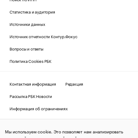
Статистика и аудитория
Источники данных
Источник отчетности Контур.Фокус
Вопросы и ответы
Политика Cookies РБК
Контактная информация
Редакция
Рассылка РБК Новости
Информация об ограничениях
Правовая информация
О соблюдении авторских прав
Мы используем cookie. Это позволяет нам анализировать
© АО «РОСБИЗНЕСКОНСАЛТИНГ»,
1995–2026.
Сообщения
и материалы информационного агентства «РБК»